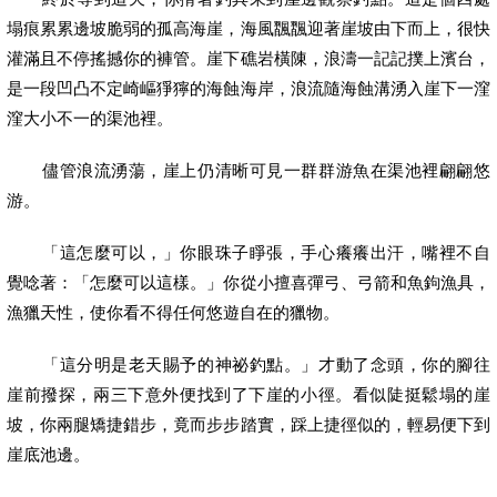
塌痕累累邊坡脆弱的孤高海崖，海風飁飁迎著崖坡由下而上，很快
灌滿且不停搖撼你的褲管。崖下礁岩橫陳，浪濤一記記撲上濱台，
是一段凹凸不定崎嶇猙獰的海蝕海岸，浪流隨海蝕溝湧入崖下一漥
漥大小不一的渠池裡。
儘管浪流湧蕩，崖上仍清晰可見一群群游魚在渠池裡翩翩悠
游。
「這怎麼可以，」你眼珠子睜張，手心癢癢出汗，嘴裡不自
覺唸著：「怎麼可以這樣。」你從小擅喜彈弓、弓箭和魚鉤漁具，
漁獵天性，使你看不得任何悠遊自在的獵物。
「這分明是老天賜予的神祕釣點。」才動了念頭，你的腳往
崖前撥探，兩三下意外便找到了下崖的小徑。看似陡挺鬆塌的崖
坡，你兩腿矯捷錯步，竟而步步踏實，踩上捷徑似的，輕易便下到
崖底池邊。