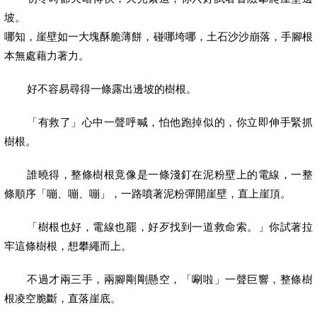
坡。
哪知，崖壁如一大塊酥脆薄餅，碰哪垮哪，土石沙沙崩落，手腳根
本無處藉力著力。
好不容易尋得一條露出邊坡的樹根。
「有救了」心中一聲呼喊，怕他跑掉似的，你立即伸手緊抓
樹根。
誰曉得，整條樹根竟像是一條淺釘在泥粉壁上的電線，一整
條順序「嘣、嘣、嘣」，一路噴著泥粉彈開崖壁，直上崖頂。
「樹根也好，電線也罷，好歹找到一道救命索。」你試著拉
牢這條樹根，想攀繩而上。
不過才兩三手，兩腳剛剛懸空，「唰啦」一聲巨響，整條樹
根凌空脆斷，直落崖底。