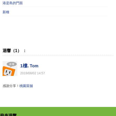
港是島的門面
新種
迴響（1） ：
1樓.
Tom
2019
/
08
/
02
14
:
57
感謝分享！
桃園當舖
發表迴響