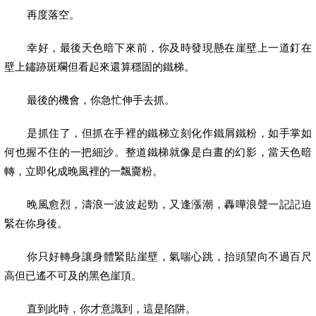
再度落空。
幸好，最後天色暗下來前，你及時發現懸在崖壁上一道釘在
壁上鏽跡斑斕但看起來還算穩固的鐵梯。
最後的機會，你急忙伸手去抓。
是抓住了，但抓在手裡的鐵梯立刻化作鐵屑鐵粉，如手掌如
何也握不住的一把細沙。整道鐵梯就像是白晝的幻影，當天色暗
轉，立即化成晚風裡的一飄齎粉。
晚風愈烈，濤浪一波波起勁，又逢漲潮，轟嘩浪聲一記記迫
緊在你身後。
你只好轉身讓身體緊貼崖壁，氣喘心跳，抬頭望向不過百尺
高但已遙不可及的黑色崖頂。
直到此時，你才意識到，這是陷阱。