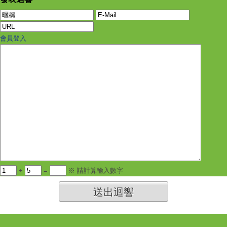
會員登入
+
=
※ 請計算輸入數字
送出迴響