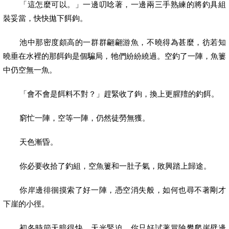
「這怎麼可以。」一邊叨唸著，一邊兩三手熟練的將釣具組
裝妥當，快快拋下餌鉤。
池中那密度頗高的一群群翩翩游魚，不曉得為甚麼，彷若知
曉垂在水裡的那餌鉤是個騙局，牠們紛紛繞過。空釣了一陣，魚簍
中仍空無一魚。
「會不會是餌料不對？」趕緊收了鉤，換上更腥羶的釣餌。
窮忙一陣，空等一陣，仍然徒勞無獲。
天色漸昏。
你必要收拾了釣組，空魚簍和一肚子氣，敗興踏上歸途。
你岸邊徘徊摸索了好一陣，憑空消失般，如何也尋不著剛才
下崖的小徑。
初冬時節天暗得快，天光緊迫，你只好試著冒險攀爬崖壁邊