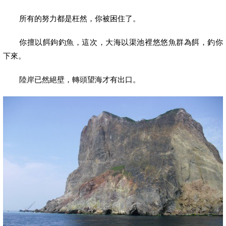
所有的努力都是枉然，你被困住了。
你擅以餌鉤釣魚，這次，大海以渠池裡悠悠魚群為餌，釣你
下來。
陸岸已然絕壁，轉頭望海才有出口。