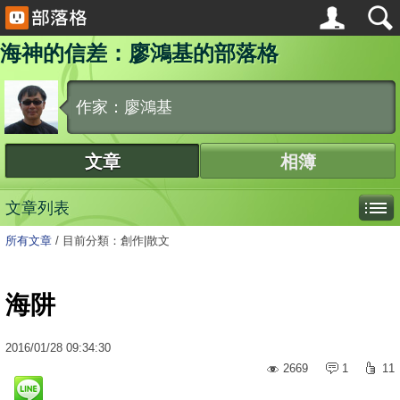
海神的信差：廖鴻基的部落格
作家：廖鴻基
文章
相簿
文章列表
所有文章
/
目前分類：創作|散文
海阱
2016
/
01
/
28
09:34:30
2669
1
11