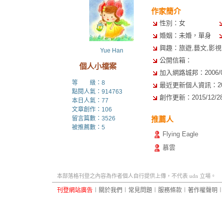
作家簡介
性別：女
婚姻：未婚，單身
興趣：旅遊,藝文,影視
Yue Han
公開信箱：
個人小檔案
加入網路城邦：2006/09/
等 級：8
最近更新個人資訊：2016/
點閱人氣：914763
創作更新：2015/12/28 
本日人氣：77
文章創作：106
留言篇數：3526
推薦人
被推薦數：
5
Flying Eagle
慕雲
本部落格刊登之內容為作者個人自行提供上傳，不代表 udn 立場。
刊登網站廣告
︱
關於我們
︱
常見問題
︱
服務條款
︱
著作權聲明