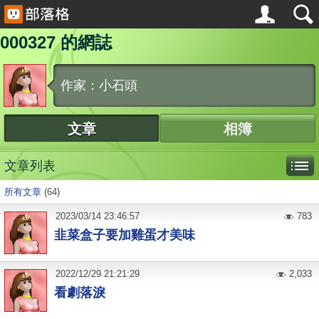
000327 的網誌
作家：小石頭
文章
相簿
文章列表
所有文章
(64)
2023
/
03
/
14
23:46:57
783
韭菜盒子要加雞蛋才美味
2022
/
12
/
29
21:21:29
2,033
看劇落淚