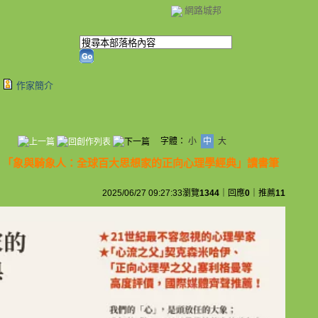
網路城邦
作家簡介
字體：
小
中
大
：「象與騎象人：全球百大思想家的正向心理學經典」讀書筆
2025/06/27 09:27:33
瀏覽
1344
｜回應
0
｜推薦
11