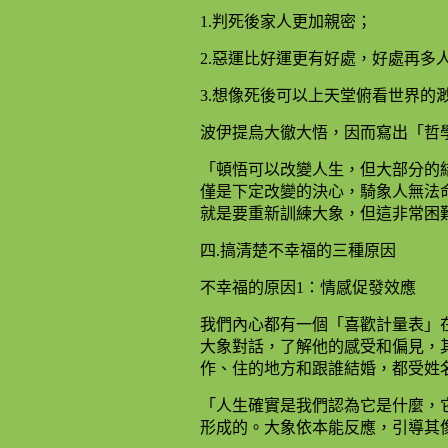
1.判死後家人更加親密；
2.惡運比好運更有好處，好處再多
3.想像死後可以上天堂俯看世界的
波伊提烏大徹大悟，因而寫出「哲
「頓悟可以改變人生，但大部分的
僅是下定改變的決心，騎象人無法
就是要重新訓練大象，但這非常困難。」
四.搞清楚不幸福的三種原因
不幸福的原因1：情感促發效應
我們內心都有一個「喜歡計量表」
大象對話，了解他的感受和偏見，其中B
作、住的地方和跟誰結婚，都受姓
「人生確實是我們認為它是什麼，
形成的。大象依本能反應，引導其像人