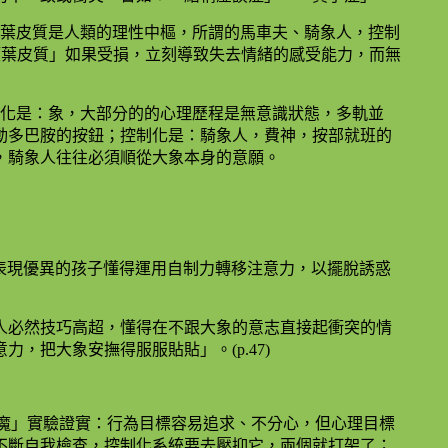
額葉皮質是人類的理性中樞，所謂的馬車夫、騎象人，控制
額葉皮質」如果受損，立刻導致失去情緒的感受能力，而無
動化是：象，大部分的的心理歷程是無意識狀態，多軌並
動多巴胺的按鈕；控制化是：騎象人，費神，按部就班的
，騎象人往往必須順從大象本身的意願。
實驗證實：表現優異的孩子懂得運用自制力轉移注意力，以擺脫誘惑
人必然技巧高超，懂得在不跟大象的意志直接起衝突的情
，把大象安撫得服服貼貼」。(p.47)
r 的「心魔」實驗證實：行為目標容易追求、不分心，但心理目標
不斷自我檢查，控制化系統要去壓抑它，兩個就打架了；