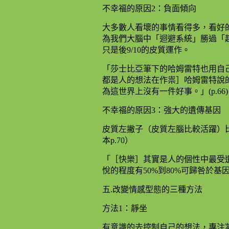
不幸福的原因2：負面傾向
大多數人看壞的事情看得多，看好
為我們大腦中「迴避系統」勝過「趨
只是後9/10的皮質運作。
「莎士比亞筆下的哈姆雷特也用自
都是人的想法在作祟］哈姆雷特說
為這世界上沒有一件好事。」(p.66)
不幸福的原因3：強大的遺傳基因
皮質左撇子（皮質左腦比較活躍）
本p.70）
「［快樂］其實是人的個性中最受
悅的程度有50%到80%可歸咎於基因
五.改變情感型態的三種方法
方法1：靜坐
有意識的去控制自己的想法，專注