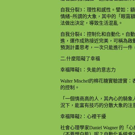
自我分裂3：理性和感性。譬如：
情緒~所謂的大象，其中的「眼窩
法做出決定，導致生活混亂。
自我分裂4：控制化和自動化。自
進，運作成熟接近完美，可稱為啟
預測計畫思考，一次只能進行一件
二.什麼阻礙了幸福
幸福障礙1：失能的意志力
Walter Mischel的棉花糖
的控制。
「一個情商高的人，其內心的騎象
況下，能富有技巧的分散大象的注意力
幸福障礙2：心裡干擾
社會心理學家Daniel Wagne
（不要想白熊）呢？自動化系統會