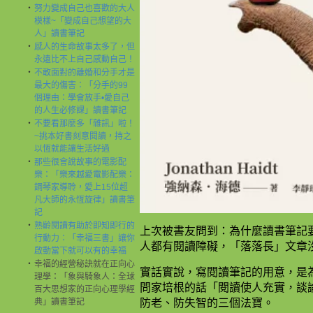
‧
努力變成自己也喜歡的大人
模樣~「變成自己想望的大
人」讀書筆記
‧
感人的生命故事太多了，但
永遠比不上自己感動自己！
‧
不敢面對的離婚和分手才是
最大的傷害：「分手的99
個理由：學會放手•愛自己
的人生必修課」讀書筆記
‧
不要看那麼多「雜訊」啦！
~挑本好書刻意閱讀，持之
以恆就能讓生活好過
‧
那些很會說故事的電影配
樂：「樂來越愛電影配樂：
鋼琴家導聆，愛上15位超
凡大師的永恆旋律」讀書筆
記
‧
熟齡閱讀有助於即知即行的
上次被書友問到：為什麼讀書筆記
行動力：「幸福三書」讓你
人都有閱讀障礙，「落落長」文章
啟動當下就可以有的幸福
‧
幸福的經營秘訣就在正向心
實話實說，寫閱讀筆記的用意，是
理學：「象與騎象人：全球
問家培根的話「閱讀使人充實，談
百大思想家的正向心理學經
典」讀書筆記
防老、防失智的三個法寶。