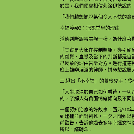
於是，我們便會相信弗洛伊德說的
「我們越想擺脫某個令人不快的念頭
幸福障礙3：冠冕堂皇的理由
道德判斷跟審美觀一樣，為什麼喜
「其實是大象在控制韁繩，導引騎
的感覺、直覺及當下的判斷都是自
己反駁的理由告訴對方。進行道德
庭上雄辯滔滔的律師，拼命想說服大象
三.揪出「不幸福」的幕後兇手：從
「人生取決於自己如何看待，一切
的，了解人有負面情緒傾向及不同
一個認知治療的好故事：西元510
到逮捕並面對判死，一夕之間難以
前勸告，告訴他過去多年幸運女神
所以，請轉念：