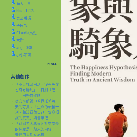
海天一景
blues1112a
美國番媽
子良欲
Claudia馬姐
大衛
angie030
小小茉莉
more...
其他創作
‧
「不去挑戰的話，沒有失敗
也沒有勝利」：日劇「陸
王」的熱血效應
‧
從安寧照護中看見活著每一
天的可貴：「生命的最後一
刻，都活得像自己：安寧照
護的真義」讀書筆記
‧
「孤獨者大腦偵測社交威脅
的速度是一般人的兩倍」：
普世的孤獨感危機