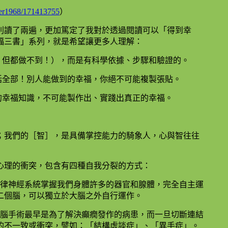
iter1968/171413755
）
別讀了兩遍，更加篤定了我對於透過閱讀可以「得到幸
福三書」系列，就是希望讓更多人理解：
！但都做不到！），而是有科學依據、步驟和驗證的。
括全部！別人能做到的幸福，你絕不可能複製張貼。
的幸福知識，不可能製作出、實踐出真正的幸福。
；我們的［智］，是具備掌控能力的騎象人，心與智往往
心理的衝突，包含有四種自我分裂的方式：
自律神經系統掌握我們身體許多的器官和腺體，完全自主運
二個腦，可以獨立於大腦之外自行運作。
裂腦手術最早是為了解決癲癇發作的病患，而一旦切斷連結
的不一致或衝突，譬如：「結構虛談症」、「異手症」。