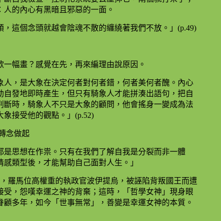
：人的內心有黑暗且邪惡的一面。
，這個念頭就越會陰魂不散的纏繞著我們不放。」(p.49)
歡一幅畫？感覺在先，再來編理由說原因。
象人，是大象在決定何者對何者錯，何者美何者醜。內心
動自發地即時產生，但只有騎象人才能拼湊出語句，把自
判斷時，騎象人不只是大象的顧問，他會搖身一變成為法
接受他的觀點。」(p.52)
轉念做起
都是思想在作祟。只有在我們了解自我是分裂而非一體
情感類型後，才能幫助自己面對人生。」
年，羅馬位高權重的執政官波伊提烏，被誣陷背叛國王而遭
接受，怨嘆幸運之神的背棄；這時，「哲學女神」現身眼
眷顧多年，如今「世事無常」，善變是幸運女神的本質。