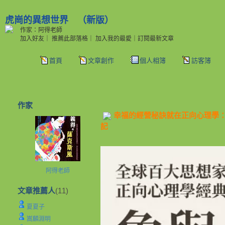
虎崗的異想世界
（
新版
）
作家：阿得老師
加入好友
｜
推薦此部落格
｜
加入我的最愛
｜
訂閱最新文章
首頁
文章創作
個人相簿
訪客簿
作家
幸福的經營秘訣就在正向心理學
記
阿得老師
文章推薦人
(11)
夏夏子
嵩麟淵明