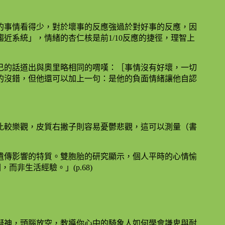
的事情看得少，對於壞事的反應強過於對好事的反應，因
近系統」，情緒的杏仁核是前1/10反應的捷徑，理智上
己的話道出與奧里略相同的喟嘆：［事情沒有好壞，一切
的沒錯，但他還可以加上一句：是他的負面情緒讓他自認
比較樂觀，皮質右撇子則容易憂鬱悲觀，這可以測量（書
遺傳影響的特質。雙胞胎的研究顯示，個人平時的心情愉
，而非生活經驗。」(p.68)
凝神，頭腦放空，教導你心中的騎象人如何學會謙卑與耐