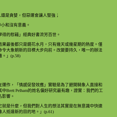
人還是貪婪，但惡運會讓人堅強；
渺小和沒有意義。
學得的慰藉」經典好書流芳百世。
結果最後都只是鏡花水月，只有幾天或幾星期的熱度。僅
命令大象朝新的目標大步向前。改變要持久，唯一的辦法
(p.58)
在運作，「情感促發效應」實驗是為了避開騎象人直接和
rett Pelham的姓名偏好研究最有趣，證實：我們的工
名影響。
它就是什麼，但我們對人生的想法其實是在無意識中快速
抵達新的目的地。」(p.61)