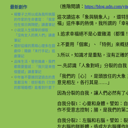
（進階閱讀：
https://blog.udn.com/y
最新創作
‧
楊雙子之所以成為我所佩服
這次讀這本「象與騎象人」，還特
的作家的生命書寫：「我家
福」這件事的熱情，我所謂的「幸
住在張日興隔壁」讀書筆記
‧
小說是人生精華的擷取：
1.追求幸福絕不是心靈雞湯（都懂
「沒有女人的男人們」讀書
筆記
2.不要用「個案」、「特例」來概
‧
還好這樣的黑暗心理多在戲
劇中：韓劇「末行手記」追
3.所以，知識才是重點，沒有正確
劇筆記
‧
品味生活，管他幾歲，我們
一.先認識「人象對峙」分裂的自我
都需要靈感：「我只是來借
個靈感」讀書筆記
「我們的［心］，是頭放任的大象
‧
中年後不要連回望過去的勇
意見相左，各行其是……」
氣都沒有：很好看的《欠妳
的那場婚禮》能看到什麼？
因為分裂的自我，讓人們必然有了
自我分裂1：心靈和身體。譬如：
作不受意志控制；腸，是我們的第
自我分裂2：左腦和右腦。譬如：
左右腦的胼胝體，造成左右腦運作