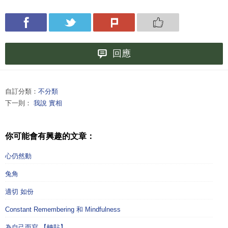
回應
自訂分類：
不分類
下一則：
我說 實相
你可能會有興趣的文章：
心仍然動
兔角
適切 如份
Constant Remembering 和 Mindfulness
為自己而寫 【轉貼】