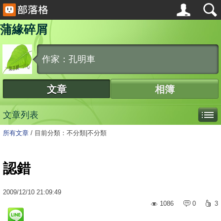
蒲緣碎屑
作家：孔明車
文章
相簿
文章列表
所有文章
/
目前分類：不分類|不分類
認錯
2009
/
12
/
10
21:09:49
1086
0
3