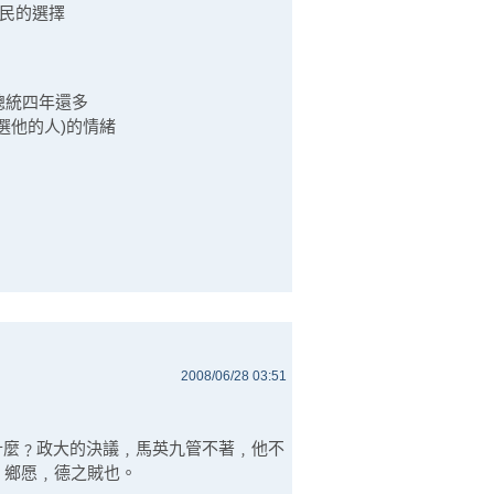
多數選民的選擇
總統四年還多
選他的人)的情緒
2008/06/28 03:51
”什麼﹖政大的決議﹐馬英九管不著﹐他不
。鄉愿﹐德之賊也。