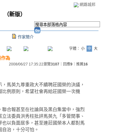
網路城邦
（
新版
）
作家簡介
字體：
小
中
大
與作為
2008/06/27 17:35:22
瀏覽
3107
｜回應
9
｜推薦
16
示，馬英九尊重政大不續聘莊國榮的決議，
越比例原則，希望社會再給莊國榮一次機
。聯合報甚至在社論與及黑白集當中，強烈
黨立法委員洪秀柱批評馬英九「多管閒事、
評也以負面居多，甚至連莊國榮本人都對馬
園自治，十分可怕。