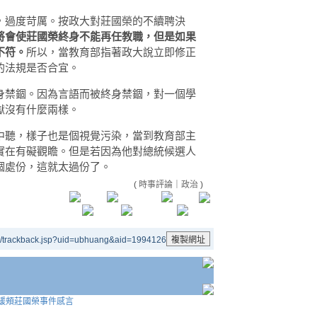
，過度苛厲。按政大對莊國榮的不續聘決
將會使莊國榮終身不能再任教職，但是如果
不符。
所以，當教育部指著政大說立即修正
的法規是否合宜。
身禁錮。因為言語而被終身禁錮，對一個學
獄沒有什麼兩樣。
中聽，樣子也是個視覺污染，當到教育部主
實在有礙觀瞻。但是若因為他對總統候選人
錮處份，這就太過份了。
(
時事評論
｜
政治
)
e/trackback.jsp?uid=ubhuang&aid=1994126
統緩頰莊國榮事件感言