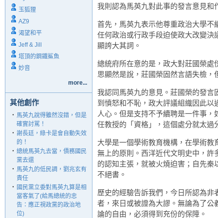
我則認為馬英九對此事的發言意見和
玉狐狸
AZ9
首先，馬英九表示他尊重政治大學不
渴望和平
任何政治或行政手段迫使政大改變決
Jeff & Jill
顯誇大其詞。
塔頂的鋼鐵鯊魚
總統府所在意的是，政大對莊國榮處
妙音
思顯然是說，莊國榮固然言語失檢，
more...
我認同馬英九的意見。莊國榮的發言
其他創作
到憤怒和不恥，政大評議組織因此以
人心。但是支持不予續聘是一件事，
‧
馬英九說得雖然沒錯，但是
任教授的「資格」，這個處分就太過
確實討駡！
‧
謝長廷，綠卡是會自動失效
大學是一個學術教育機構，在學術教
的！
‧
總統馬英九去當，債務國民
無上的原則。西洋近代文明史中，許
黨去還
的認知主張，就被火燒迫害；自先秦
‧
馬英九的低民調，劉兆玄有
不絕書。
責任
‧
國民黨立委對馬英九算是相
歷史的經驗告訴我們，今日所認為非
當客氣了(給馬總統的忠
者，來日或被證為大謬。無論為了公
告：應正視政黨的政治地
論的自由，必須得到充份的保障。
位)