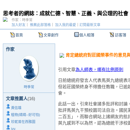
思考者的網誌：成就仁德、智慧、正義、與公理的社會
作家：時季常
加入好友
｜
推薦此部落格
｜
加入我的最愛
｜
訂閱最新文章
首頁
文章創作
個人相簿
訪客簿
作家
肯定總統府對莊國榮事件的意見
引用文章
為人師表，哪有比例原則
日前總統府發言人代表馬英九總統表
但若莊國榮終身不得擔任教職，已逾
時季常
會。
文章推薦人
(16)
此話一出，引來社會諸多批評和討論
黃信雄
批評馬英九干預校園司法自治。國民
植物(晴晴--好可怕)
二百五」，而聯合網站上諸網友的批
珍妮曾在西雅圖
英九感到不以為然，認為總統干涉校
ivy.