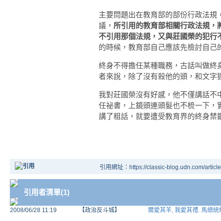
主要問題出在教育部的部份行政法規
議，
所引用的教育部相關行政法規，
不引用那個法規，又與莊國榮的犯行
的時候，教育部自己應該先檢討自己
終身不得擔任某種職務，古話叫做終
者來說，除了沒有殺他的頭，和文字
我對莊國榮沒有好感，他不僅講話不
任祕書，上鏡頭連頭髮也不梳一下，
講了粗話，就要遭受教育界的終身禁
引用網址：https://classic-blog.udn.com/articl
引用者清單(1)
2008/06/28 11:19
【政治反斗城】
爾愛其羊, 我愛其禮. 馬總