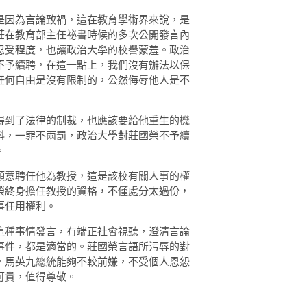
是因為言論致禍，這在教育學術界來說，是
莊在教育部主任祕書時候的多次公開發言內
忍受程度，也讓政治大學的校譽蒙羞。
政治
不予續聘，在這一點上，我們沒有辦法以保
任何自由是沒有限制的，公然侮辱他人是不
得到了法律的制裁，也應該要給他重生的機
科，一罪不兩罰，政治大學對莊國榮不予續
。
願意聘任他為教授，這是該校有關人事的權
榮終身擔任教授的資格，不僅處分太過份，
事任用權利。
這種事情發言，有端正社會視聽，澄清言論
事件，都是適當的。莊國榮言語所污辱的對
，馬英九總統能夠不較前嫌，不受個人恩怨
可貴，值得尊敬。