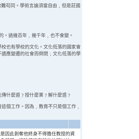
歉難苟同。學術言論須當自由﹐但是莊國
口的。過幾百年﹐幾千年﹐也不會變。
學校也有學校的文化。文化低落的國家會
不適應變遷的社會而倒閉﹔文化低落的學
能傳什麼道﹖授什麼業﹖解什麼惑﹖
育這個工作。因為﹐教育不只是個工作﹐
但是因此剝奪他終身不得擔任教授的資