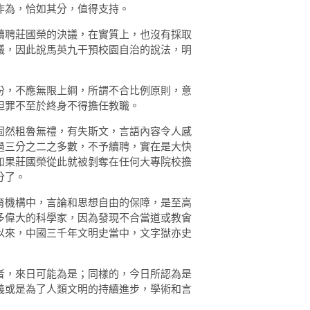
作為，恰如其分，值得支持。
續聘莊國榮的決議，在實質上，也沒有採取
議，因此說馬英九干預校園自治的說法，明
份，不應無限上綱，所謂不合比例原則，意
但罪不至於終身不得擔任教職。
固然粗魯無禮，有失斯文，言語內容令人感
過三分之二之多數，不予續聘，實在是大快
如果莊國榮從此就被剝奪在任何大專院校擔
分了。
育機構中，言論和思想自由的保障，是至高
多偉大的科學家，因為發現不合當道或教會
以來，中國三千年文明史當中，文字獄亦史
者，來日可能為是；同樣的，今日所認為是
義或是為了人類文明的持續進步，學術和言