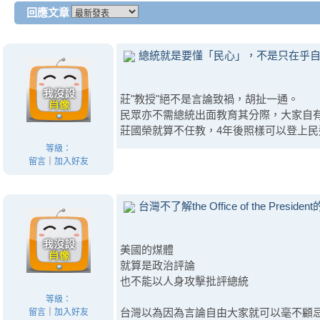
回應文章
總統就是要懂「民心」，不是只在乎
莊"教授"絕不是言論致禍，胡扯一通。
民眾亦不需總統出面教育其分際，大家自
莊國榮就算不任教，4年後照樣可以登上
等級：
留言
｜
加入好友
台灣不了解the Office of the Preside
美國的煤體
就算是政治評論
也不能以人身攻擊批評總統
等級：
台灣以為因為言論自由大家就可以毫不顧
留言
｜
加入好友