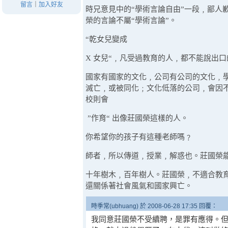
留言
｜
加入好友
時兄意見中的“學術言論自由”一段﹐鄙人
榮的言論不屬“學術言論”。
“乾女兒變成
X
女兒“﹐凡受過教育的人﹐都不能說出
國家有國家的文化﹐公司有公司的文化﹐
滅亡﹐或被同化﹔文化低落的公司﹐會因
校則會
”作育“
出像莊國榮這樣的人。
你希望你的孩子有這種老師嗎﹖
師者﹐所以傳道﹐授業﹐解惑也。莊國榮
十年樹木﹐百年樹人。莊國榮﹐不適合教
還關係著社會風氣和國家興亡。
時季常(ubhuang) 於 2008-06-28 17:35 回覆：
我同意莊國榮不受續聘，是罪有應得。