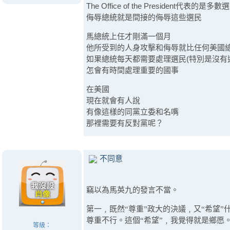
The Office of the President代表的是
侮辱總統就是間接的侮辱這些選民
馬總統上任才剛滿一個月
他所受到的人身攻擊和侮辱就比任何美國
如果總統每天都需要處理選民(特別是沒有
怎會有時間處理重要的國事
在美國
現在就會有人說
有像這樣的同黨立委和名嘴
那裡需要有反對黨呢？
不同意
竊以為馬英九的發言不當。
第一﹐既然“尊重”政大的決議﹐又“希望
尊重不行。這個“希望”﹐我覺得就是鄉愿
等級：