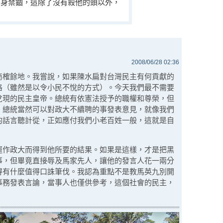
終身禁錮，這除了沒有殺他的頭以外，
2008/06/28 02:36
商榷餘地。我嘗說，如果陳水扁對台灣民主有何貢獻的
格（雖然是以令小民不悅的方式）。今天我們最不需要
兌現的民主皇帝。總統有依憲法授予的職權和尊榮，但
。總統當然可以對政大不續聘的事發表意見，就像我們
的話言聽計從，正如應付我們小老百姓一般，這就是自
運作政大而得到他所要的結果。如果是這樣，才是把黑
事，但畢竟直接辱及馬家先人，讓他的發言人花一兩分
得有什麼值得口誅筆伐。我認為重點不是教馬英九別開
事務發表言論，當事人也僅供參考，這個社會的民主，