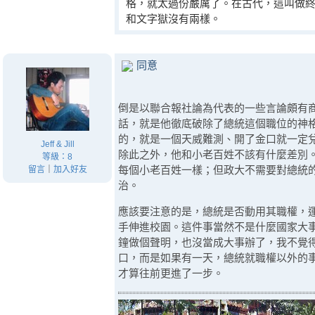
格，就太過份嚴厲了。在古代，這叫做
和文字獄沒有兩樣。
同意
倒是以聯合報社論為代表的一些言論頗有
話，就是他徹底破除了總統這個職位的神
的，就是一個天威難測、開了金口就一定
Jeff & Jill
除此之外，他和小老百姓不該有什麼差別
等級：8
每個小老百姓一樣；但政大不需要對總統
留言
｜
加入好友
治。
應該要注意的是，總統是否動用其職權，
手伸進校園。這件事當然不是什麼國家大
鐘做個聲明，也沒當成大事辦了，我不覺
口，而是如果有一天，總統就職權以外的
才算往前更進了一步。