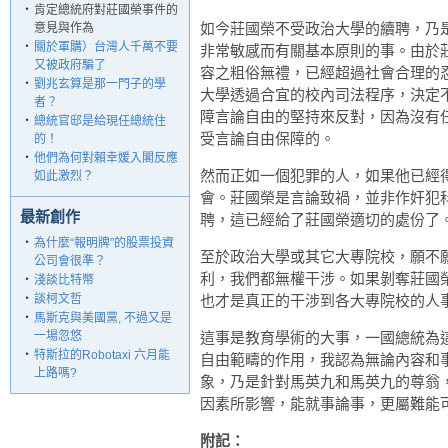
‧
肯定總統府對莊國榮事件的
如今莊國榮不受政治大學的續聘，乃
意見與作為
‧
關於軍購）台灣人千萬不要
非常敏感而有關基本原則的事。由於
又被政府騙了
容之粗俗無禮，已經超過社會合理的
‧
劉兆玄算是那一門子的學
大學透過合宜的校內司法程序，決定
者？
障言論自由的堅持來反對，因為沒有
‧
總統官邸是給現任總統住
受言論自由保障的。
的！
‧
他們為何對賴幸媛入閣反應
然而正如一個犯罪的人，如果他已經
如此激烈？
會。莊國榮是言論致禍，並非作奸犯
最新創作
聘，這已經給了莊國榮適切的處份了
‧
為什麼“報明牌”的股票投資
至於政治大學或其它大專院校，願不
公司會很準？
利，我們都無權干涉。如果剝奪莊國
‧
淺談比特幣
‧
談柯文哲
也才是真正的干涉到各大專院校的人
‧
馬斯克與美國黨, 不過又是
一場忽悠
這事是教育學術的大事，
一國總統為
‧
特斯拉的Robotaxi 六月能
自由範疇的作用，我認為無論內容和
上路嗎?
象，乃是針對馬英九和馬英九的尊翁
因素所影響，能就事論事，更屬難能
附記：