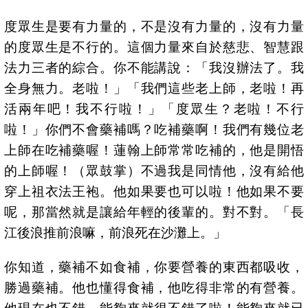
度眾生是要有力量的，不是沒有力量的，沒有力量
的度眾生是不行的。這個力量來自於慈悲、智慧跟
法力三者的綜合。你不能講說：「我沒辦法了。我
全身無力。老啦！」「我們這些老上師，老啦！再
活兩年吧！我不行啦！」「度眾生？老啦！不行
啦！」你們不會藥補嗎？吃補藥啊！我們有幾位老
上師在吃補藥喔！蓮翰上師常常吃補的，他是開悟
的上師喔！（眾鼓掌）不過我是同情他，沒有給他
穿上祖衣法王袍。他如果要也可以啦！他如果不要
呢，那當然就是讓給年輕的後輩的。對不對。「長
江後浪推前浪嘛，前浪死在沙灘上。」
你知道，藥補不如食補，你要營養的東西都吸收，
勝過藥補。他也懂得食補，他吃得非常的有營養。