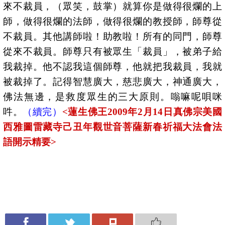
來不裁員，（眾笑，鼓掌）就算你是做得很爛的上
師，做得很爛的法師，做得很爛的教授師，師尊從
不裁員。其他講師啦！助教啦！所有的同門，師尊
從來不裁員。師尊只有被眾生「裁員」，被弟子給
我裁掉。他不認我這個師尊，他就把我裁員，我就
被裁掉了。記得智慧廣大，慈悲廣大，神通廣大，
佛法無邊，是救度眾生的三大原則。嗡嘛呢唄咪
吽。
（續完）
<
蓮生佛王
2009
年
2
月
14
日
真佛宗美國
西雅圖雷藏寺己丑年觀世音菩薩新春祈福大法會法
語開示精要
>