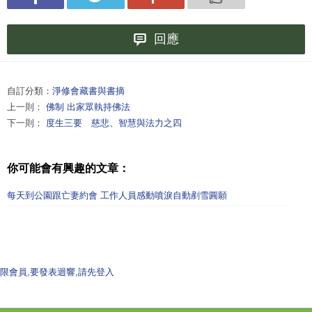
回應
自訂分類：
淨修會藏書與書摘
上一則：
佛制 出家眾執持佛法
下一則：
度生三要 慈悲、智慧與法力之四
你可能會有興趣的文章：
每天到公園跟亡妻約會 工作人員感動噴淚自動剷雪圓願
限會員,要發表迴響,請先登入