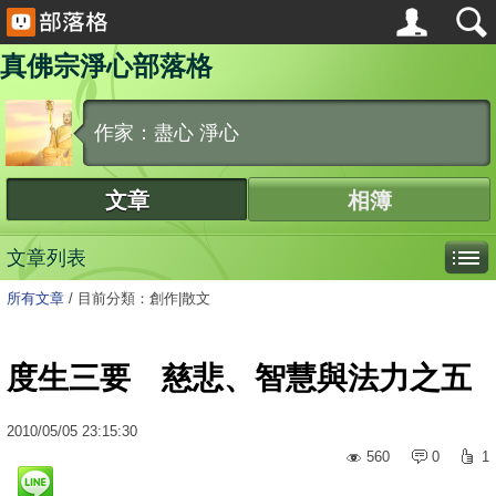
真佛宗淨心部落格
作家：盡心 淨心
文章
相簿
文章列表
所有文章
/
目前分類：創作|散文
度生三要 慈悲、智慧與法力之五
2010
/
05
/
05
23:15:30
560
0
1