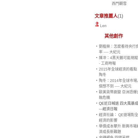
西門觀雪
文章推薦人
(1)
Len
其他創作
‧
劉植榮：怎麼看待央行
率 ---- 大紀元
‧
陳冲：4黑天鵝可能現蹤 -
- 工商時報
‧
2015年全球經濟的看點 --
陶冬
‧
陶冬：2014年全球市場
個想不到 ---- 大紀元
‧
歐美貨幣劇變 亞洲恐爆
融危機
‧
QE近日喊退 四大風暴成
---經濟日報
‧
經濟社論： QE退場對
經濟的影響
‧
舉債成本攀升 新興市場
濟成長新難題
‧
金磚褪色 四國苦撐