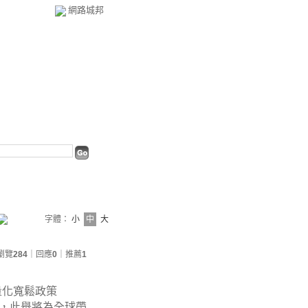
網路城邦
字體：
小
中
大
瀏覽
284
｜回應
0
｜推薦
1
量化寬鬆政策
，此舉將為全球帶