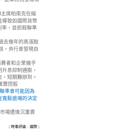
主席柏南克在縮
d
能導致如國際貨幣
利率，並扼殺聯準
過去幾年的高漲脫
說，央行會發現自
消費者和企業幾乎
用升息抑制通膨，
金，短期難辦到。
滙豐控股
聯準會可能因為
從寬鬆退場的決定
市場遭逢沉重賣
(
時事評論
｜
國際
)