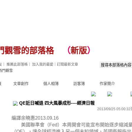
門觀雪的部落格
（
新版
）
友
｜
推薦此部落格
｜
加入我的最愛
｜
訂閱最新文章
西門觀雪
頁
文章創作
個人相簿
訪客簿
作家簡介
QE近日喊退 四大風暴成形----經濟日報
2013/09/25 05:00:32
編譯余曉惠
2013.09.16
美國聯準會（
）本周開會可能宣布開始逐步縮減
Fed
（
），讓全球經濟進入另一個未知領域，英國衛報指出
QE