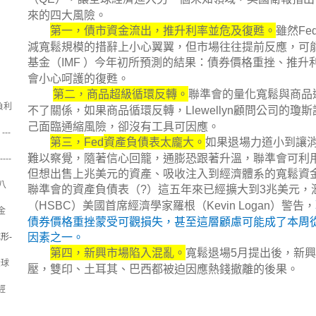
來的四大風險。
第一，債市資金流出，推升利率並危及復甦。
雖然
Fe
減寬鬆規模的措辭上小心翼翼，但市場往往提前反應，可
基金（
）今年初所預測的結果：債券價格重挫、推升
IMF
會小心呵護的復甦。
第二，商品超級循環反轉。
聯準會的量化寬鬆與商品
負利
不了關係，如果商品循環反轉，
顧問公司的瓊斯
Llewellyn
己面臨通縮風險，卻沒有工具可因應。
--
第三，
資產負債表太龐大。
如果退場力道小到讓
Fed
難以察覺，隨著信心回籠，通膨恐跟著升溫，聯準會可利
--
但想出售上兆美元的資產、吸收注入到經濟體系的寬鬆資
八
聯準會的資產負債表（
）這五年來已經擴大到
兆美元，
?
3
（
）美國首席經濟學家羅根（
）警告，
HSBC
Kevin Logan
金
債券價格重挫蒙受可觀損失，甚至這層顧慮可能成了本周
因素之一。
形-
第四，新興市場陷入混亂。
寬鬆退場
月提出後，新興
5
全球
壓，雙印、土耳其、巴西都被迫因應熱錢撤離的後果。
經