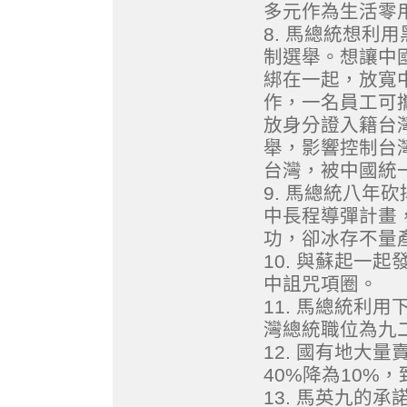
多元作為生活零
8. 馬總統想利
制選舉。想讓中
綁在一起，放寬
作，一名員工可
放身分證入籍台
舉，影響控制台
台灣，被中國統
9. 馬總統八年
中長程導彈計畫
功，卻冰存不量
10. 與蘇起一
中詛咒項圈。
11. 馬總統利
灣總統職位為九
12. 國有地大
40%降為10%
13. 馬英九的