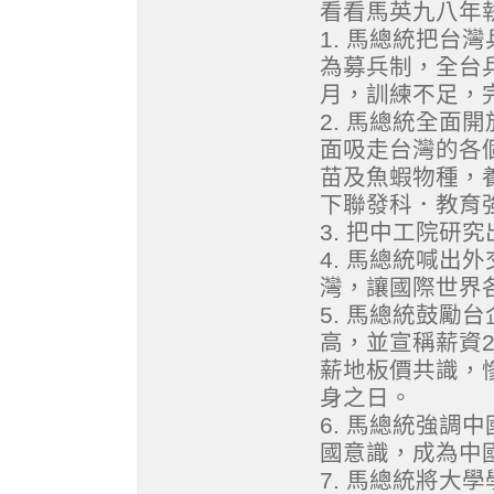
看看馬英九八年
1. 馬總統把台
為募兵制，全台
月，訓練不足，
2. 馬總統全面
面吸走台灣的各
苗及魚蝦物種，
下聯發科．教育
3. 把中工院研
4. 馬總統喊出
灣，讓國際世界
5. 馬總統鼓勵
高，並宣稱薪資
薪地板價共識，
身之日。
6. 馬總統強調
國意識，成為中
7. 馬總統將大