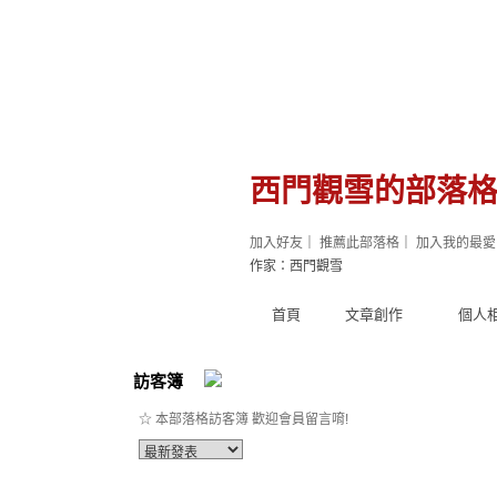
西門觀雪的部落
加入好友
｜
推薦此部落格
｜
加入我的最愛
作家：西門觀雪
首頁
文章創作
個人
訪客簿
☆ 本部落格訪客簿 歡迎會員留言唷!