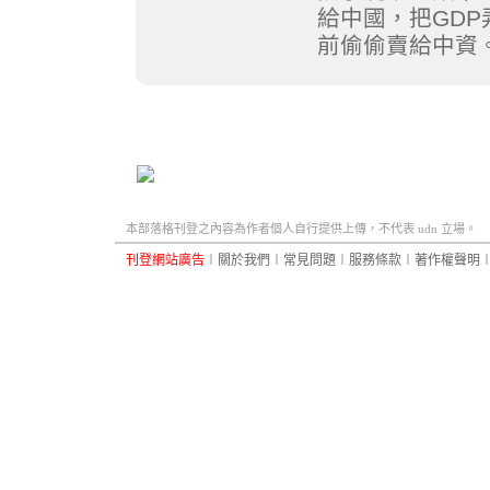
給中國，把GD
前偷偷賣給中資
本部落格刊登之內容為作者個人自行提供上傳，不代表 udn 立場。
刊登網站廣告
︱
關於我們
︱
常見問題
︱
服務條款
︱
著作權聲明