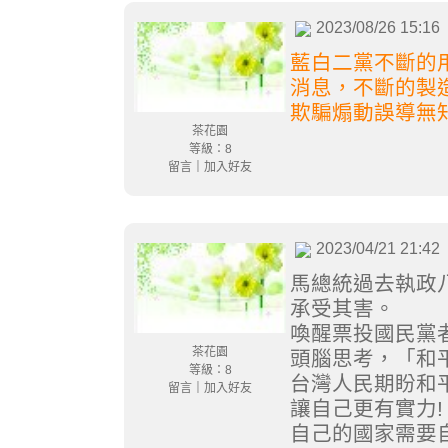
2023/08/26 15:16
藍白二黨不斷的
消息，不斷的製
欺騙煽動誤導無
茶花園
等級：8
留言
｜
加入好友
2023/04/21 21:42
馬總統過去執政
承受其害。
喚醒票投國民黨
茶花園
頭腦思考，「和
等級：8
台灣人民期盼和
留言
｜
加入好友
讓自己更有實力!
自己的國家需要