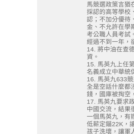
馬競選政策言猶
採認的高等學校
認；不加分優待
金、不允許在學
考公職人員考試
經過不到一年，
14. 將中油在
資。
15. 馬英九上
名義成立中華統
16. 馬英九6
全是空話什麼都
錢，國庫被掏空
17. 馬英九要
中國交流，結果
一個馬英九，有
低薪定錨22K
孩子洗壞，讓軍