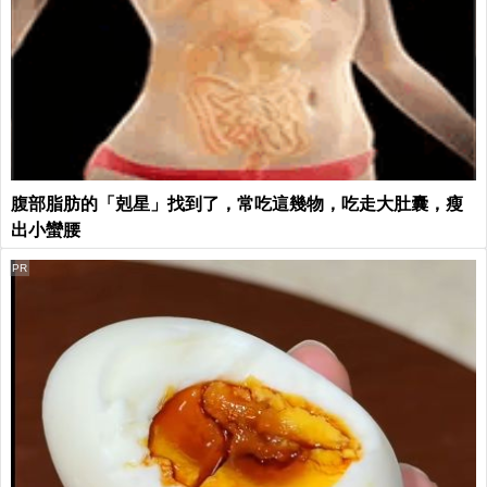
腹部脂肪的「剋星」找到了，常吃這幾物，吃走大肚囊，瘦
出小蠻腰
PR