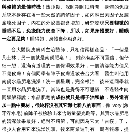
與修補的最佳時機
！熟睡期、深睡期睡眠時間，身體的免疫
系統本身存在著一些天然的調解因子，如內淋巴素因子及腫
瘤壞死因子，內在的分泌量都會增加，研究發現
只要輕微的
睡眠不足，免疫能力便會下降，所以，如果身體要好，睡眠
一定要足夠！
睡得飽，身體自然就會好。
台大醫院皮膚科主治醫師，只相信兩樣產品：「一個是
凡士林，另一個就是南僑肥皂！」
雖然有點不可置信，但仔
細一想，還滿有道理的一個保濕效果好，一個清潔能力佳又
不傷皮膚！有個同學有陣子皮膚過敏去台大看，醫生叫他用
南僑水晶肥皂洗澡！洗一個星期，完全根治，後來這同學就
一直用水晶肥皂洗了。當時也是覺得不可思議，不過醫生向
同學解釋說：水晶肥皂的
成份就只是椰子油和鹼，另外還有
加一點中藥材，很純粹沒有其它雜七雜八的東西
，像
Ivory (
象
牙浮水皂
)
前陣子被檢驗出來含過量螢光劑等。其實水晶肥皂
的清潔效果最好，絕對不殘留，可能因為它太「古樸」了，
很少人會用它來洗澡洗頭。後來商業週刊有一期有報導，提