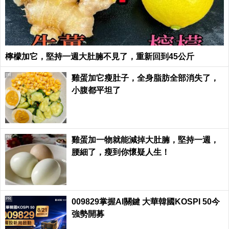
檸檬加它，堅持一週大肚腩不見了，重新回到45公斤
PR
雞蛋加它瘦肚子，全身脂肪全部消失了，
小腹都平坦了
PR
雞蛋加一物就能減掉大肚腩，堅持一週，
腰細了，瘦到你懷疑人生！
PR
009829掌握AI關鍵 大華韓國KOSPI 50今
強勢開募