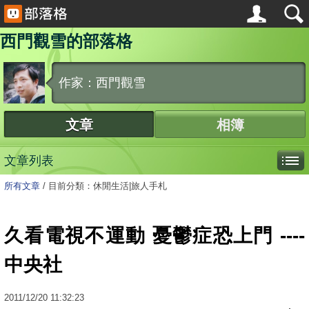
西門觀雪的部落格
作家：西門觀雪
文章
相簿
文章列表
所有文章
/
目前分類：休閒生活|旅人手札
久看電視不運動 憂鬱症恐上門 ----
中央社
2011
/
12
/
20
11:32:23