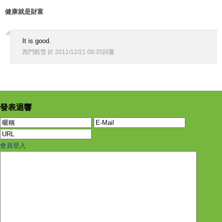
健康就是財富
It is good.
西門觀雪
於
2011
/
12
/
21
08
:
35
回覆
發表迴響
會員登入