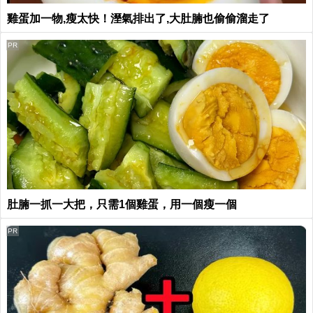
雞蛋加一物,瘦太快！溼氣排出了,大肚腩也偷偷溜走了
PR
肚腩一抓一大把，只需1個雞蛋，用一個瘦一個
PR