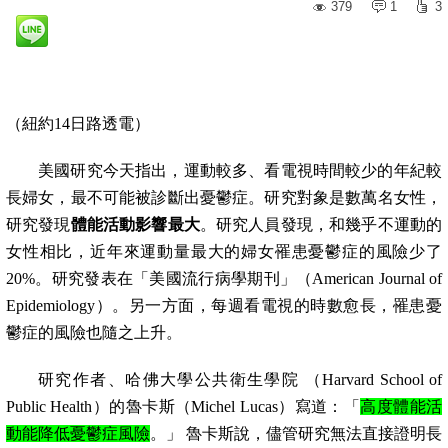
379
1
3
（
紐約
14
日路透電）
美國研究今天指出，運動較多、看電視時間較少的年紀較
長婦女，最不可能被診斷出憂鬱症。研究對象是數萬名女性，
研究發現
體能活動影響最大
。研究人員發現，和幾乎不運動的
女性相比，近年來運動量最大的婦女罹患憂鬱症的風險少了
20%
。研究發表在「美國流行病學期刊」（
American Journal of
Epidemiology
）。另一方面，
每週看電視的時數愈長，罹患憂
鬱症的風險也隨之上升。
研究作者、哈佛大學公共衛生學院
（
Harvard School of
Public Health
）的魯卡斯（
Michel Lucas
）寫道：「
高度體能活
動能降低憂鬱症風險
。」
魯卡斯說，儘管研究無法直接證明長