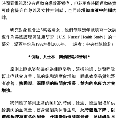
時間看電視及沒有運動會導致憂鬱症，但花更多時間運動確實
可能會提升自尊以及女性控制感，也同時
增加血液中的腦內
啡
。
研究對象包含近
5
萬名婦女，他們每隔幾年就填寫一次調
查作為美國護理師健康研究（
U.S. Nurses' Health Study
）的一
部分，涵蓋年份為
1992
年到
2006
年。（譯者：中央社陳怡君）
＊
側睡、凡士林、南僑肥皂和牙刷
＊
原則上睡眠姿勢最好為側睡姿勢，這樣的話，短暫呼吸
暫止症狀會改善，氧的飽和濃度會增加，睡眠效率品質能逐
漸改善，
熟睡期、深睡期的時間會增長，體內的免疫力才會
增強。
我們應了解到正常的睡眠的時候，徐波、慢波能增加供
給肌肉的血流量，使身體能夠休養生息，
此時體溫下降，以
便能夠貯存更多的能量。代謝活動也降至最低，是組織生長