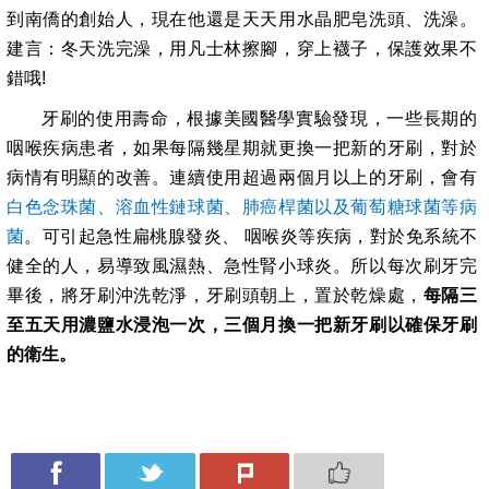
到南僑的創始人，現在他還是天天用水晶肥皂洗頭、洗澡。
建言：冬天洗完澡，用凡士林擦腳，穿上襪子，保護效果不
錯哦
!
牙刷的使用壽命，根據美國醫學實驗發現，一些長期的
咽喉疾病患者，如果每隔幾星期就更換一把新的牙刷，對於
病情有明顯的改善。連續使用超過兩個月以上的牙刷，會有
白色念珠菌、溶血性鏈球菌、肺癌桿菌以及葡萄糖球菌等病
菌
。可引起急性扁桃腺發炎、 咽喉炎等疾病，對於免系統不
健全的人，易導致風濕熱、急性腎小球炎。所以每次刷牙完
畢後，將牙刷沖洗乾淨，牙刷頭朝上，置於乾燥處，
每隔三
至五天用濃鹽水浸泡一次，三個月換一把新牙刷以確保牙刷
的衛生。