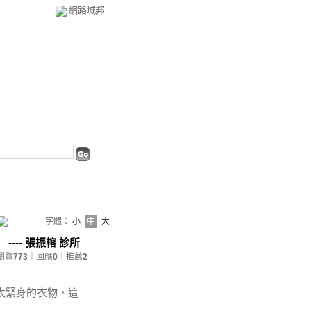
網路城邦
字體：
小
中
大
--- 張振榕 診所
瀏覽
773
｜回應
0
｜推薦
2
太緊身的衣物，這