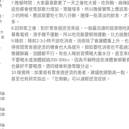
變！
7.晚餐時間：大家最喜歡累了一天之後吃大餐，吃到飽、麻辣
防
這些都會使胃部壓力增加，胃酸增多，所以晚餐實際上應該是
少的時候，應該是要吃七到八分飽，選擇一些清淡的飲食，才
變！
多。
防
8.回到家之後：對於胃食道逆流來說，一般最忌諱的就是剛吃
3大
著看電視、滑手機不運動，所以吃完飯要輕微運動，比方說散
 張
9.睡前：睡前2-3小時不該吃消夜，消夜除了會讓體重上升，
得夜間胃食道逆流的機會也大為提升，假如要吃消夜也不能過
、
像鹽酥雞、泡麵都不行。有些人睡前習慣喝大量水分，甚至來
）
不要喝水或液體超過200-300cc，因為平躺時這些液體會順
、
也最好不要喝酒，酒同樣會刺激胃酸分泌。
）
10.睡覺時：如果是有胃食道逆流的患者，建議枕頭墊高一點
甚至也有研究指出，「左側躺」可以減輕逆流症狀。
探幽
的啟
探幽
的啟
探幽