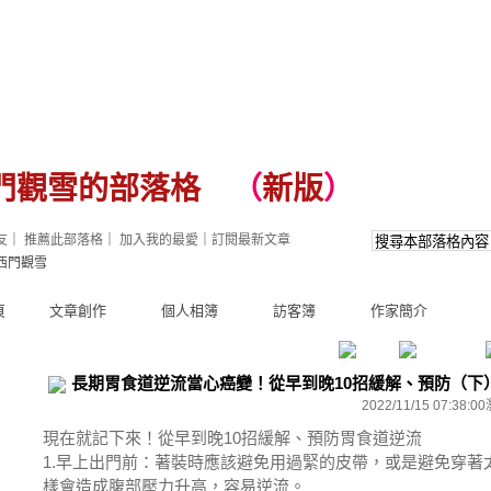
門觀雪的部落格
（
新版
）
友
｜
推薦此部落格
｜
加入我的最愛
｜
訂閱最新文章
西門觀雪
頁
文章創作
個人相簿
訪客簿
作家簡介
長期胃食道逆流當心癌變！從早到晚10招緩解、預防（下） -
2022/11/15 07:38:00
現在就記下來！從早到晚10招緩解、預防胃食道逆流
1.早上出門前：著裝時應該避免用過緊的皮帶，或是避免穿著
樣會造成腹部壓力升高，容易逆流。