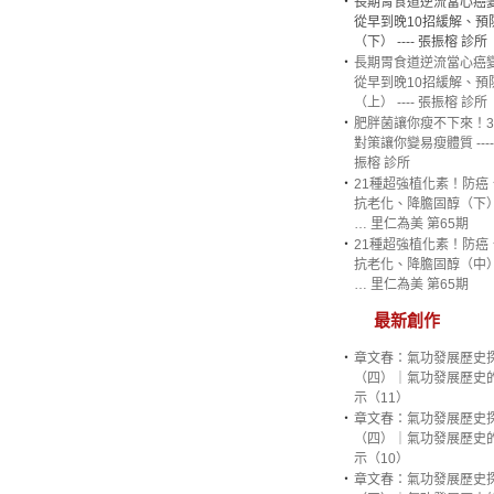
‧
長期胃食道逆流當心癌
從早到晚10招緩解、預
（下） ---- 張振榕 診所
‧
長期胃食道逆流當心癌
從早到晚10招緩解、預
（上） ---- 張振榕 診所
‧
肥胖菌讓你瘦不下來！
對策讓你變易瘦體質 ----
振榕 診所
‧
21種超強植化素！防癌
抗老化、降膽固醇（下
… 里仁為美 第65期
‧
21種超強植化素！防癌
抗老化、降膽固醇（中
… 里仁為美 第65期
最新創作
‧
章文春：氣功發展歷史
（四）｜氣功發展歷史
示（11）
‧
章文春：氣功發展歷史
（四）｜氣功發展歷史
示（10）
‧
章文春：氣功發展歷史