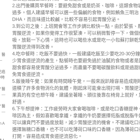
2.出門後購買早餐時：要避免甜食或是奶茶、咖啡，這類食物
過多。個人建議早餐可以選一些偏鹹的食物，例如鮪魚三明治
DHA，而且味道比較鹹，比較不容易引起胃酸分泌。
3.到公司之後：上班開會等工作步調比較快一點，由於緊張、
胃酸逆流，如果你覺得工作很緊湊，可以稍微暫停一下，做個
吸，放鬆一下心情，這時也可以喝些水或是吃一小包蘇打餅乾
胃酸逆流得到改善。
4.吃中餐時：吃飯不要過快，一般建議吃飯至少要吃20-30分
！醫
少胃食道逆流的產生，點餐時也要避免過於油膩的食物或者是
-
甜食都容易使胃酸分泌過多，而盡量不要喝碳酸飲料或是過甜
巴癌
免胃食道逆流。
中時
5.飯後睡午覺：如果有時間睡午覺，一般來說趴睡容易造成剛
道積了許多食物消化的氣體，剛起床可能會出現打嗝、胃酸逆
？醫
果真的有空也想午睡，建議坐著睡、頭往後靠在椅背上就好，
--
舒適。
？醫
6.下午想提神：工作疲勞時大家會喝咖啡，或是吃口香糖提神
--
啡因為主，假如喜歡喝拿鐵，拿鐵的牛奶要選擇低脂或脫脂牛
可以讓賁門不要過度放鬆，減少胃酸逆流的機會。不建議吃口
n A
選擇無糖口香糖，也不可以吃薄荷口味的口香糖，因為薄荷口
打開，容易造成胃食道逆流惡化。