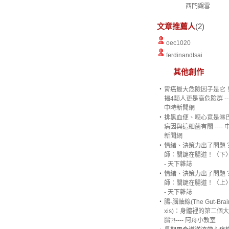
西門觀雪
文章推薦人
(2)
oec1020
ferdinandtsai
其他創作
‧
胃癌最大危險因子是它
揭4類人更是高危險群 ---
中時新聞網
‧
排黑血便、噁心竟是淋
病因與這細菌有關 ---- 
新聞網
‧
情緒、決策力出了問題
師：關鍵在腸道！〈下〉-
- 天下雜誌
‧
情緒、決策力出了問題
師：關鍵在腸道！〈上〉-
- 天下雜誌
‧
腸-腦軸線(The Gut-Brai
xis)：身體裡的第二個大
腦?!---- 阿舟小教室