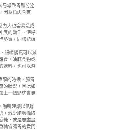
容易導致胃酸分泌
，因為魚肉含有
壓力大也容易造成
伸展的動作、深呼
墊墊胃，同樣能讓
鐘，細嚼慢嚥可以減
甜食，油膩食物或
的飲料，也可以避
睡醒的時候，腸胃
流的狀況，因此如
加上一個頸枕會更
。咖啡建議以低咖
奶，減少脂肪攝取
香糖，或是要盡量
香糖會讓胃的賁門