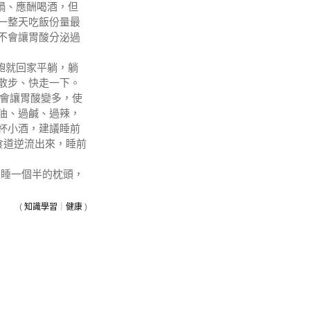
鍋、應酬喝酒，但
一整天吃飯份量最
不會讓胃酸分泌過
飽就回家平躺，躺
散步、快走一下。
也會讓胃酸變多，使
油、過鹹、過辣，
杯小酒，建議睡前
著食道逆流出來，睡前
，睡一個半的枕頭，
(
知識學習
｜
健康
)