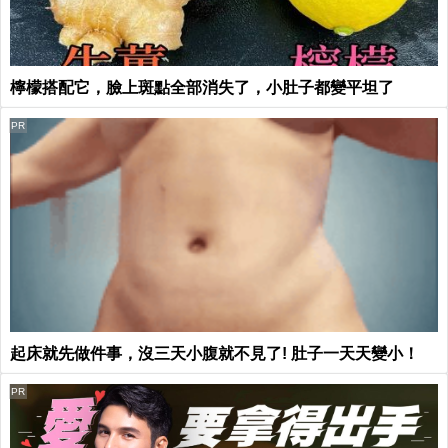
檸檬搭配它，臉上斑點全部消失了，小肚子都變平坦了
PR
起床就先做件事，沒三天小腹就不見了! 肚子一天天變小！
PR