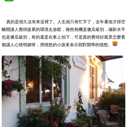
真的是很久沒有來這裡了。人生就只有忙字了，去年暑假才得空
離開讓人覺得疲累的環境去放鬆，雖然相機是傻瓜級別，攝影水平
也是傻瓜級別，有的還是在車上拍下，可是真的覺得好風景怎麼看
都讓人心情明媚呀，用憤怒的小孩來表示我對開學的憤怒。