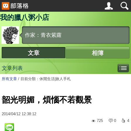
我的臘八粥小店
作家：青衣紫蘿
文章
相簿
文章列表
所有文章
/
目前分類：休閒生活|旅人手札
韶光明媚，煩惱不若觀景
2014
/
04
/
12
12:38:12
725
0
4