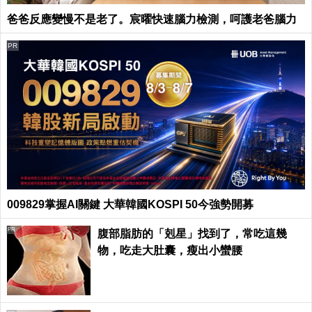
爸爸反應變慢不是老了。宸曜快速腦力檢測，呵護老爸腦力
PR
009829掌握AI關鍵 大華韓國KOSPI 50今強勢開募
PR
腹部脂肪的「剋星」找到了，常吃這幾
物，吃走大肚囊，瘦出小蠻腰