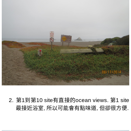
2.
第
1
到第
10 site
有直接的
ocean views.
第
1 site
最接近浴室
,
所以可能會有點味道
,
但卻很方便
.