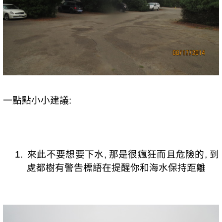
一點點小小建議
:
1.
來此不要想要下水
,
那是很瘋狂而且危險的
,
到
處都樹有警告標語在提醒你和海水保持距離