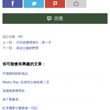
回應
自訂分類：
RV
上一則：
15天的露營旅行...第一天
下一則：
灰頭土臉的野營
你可能會有興趣的文章：
不很順利的釣魚記
Meeks Bay--北加州之旅的第二天
這個拖車將用在.....
為了要參加....
紅木國家公園旅遊一日記