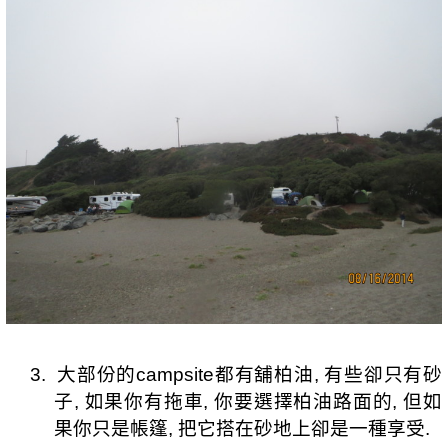
3.
大部份的
campsite
都有舖柏油
,
有些卻只有砂
子
,
如果你有拖車
,
你要選擇柏油路面的
,
但如
果你只是帳篷
,
把它搭在砂地上卻是一種享受
.