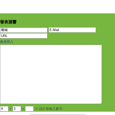
發表迴響
會員登入
+
=
※ 請計算輸入數字