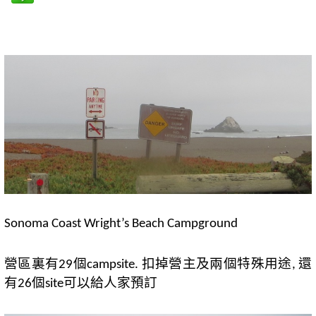
Sonoma Coast Wright’s Beach Campground
營區裏有
個
扣掉營主及兩個特殊用途
還
29
campsite.
,
有
個
可以給人家預訂
26
site