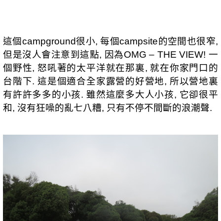
這個
campground
很小
,
每個
campsite
的空間也很窄
,
但是沒人會注意到這點
,
因為
OMG – THE VIEW!
一
個野性
,
怒吼著的太平洋就在那裏
,
就在你家門口的
台階下
.
這是個適合全家露營的好營地
,
所以營地裏
有許許多多的小孩
.
雖然這麼多大人小孩
,
它卻很平
和
,
沒有狂噪的亂七八糟
,
只有不停不間斷的浪潮聲
.