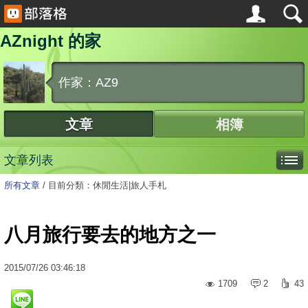
AZnight 的家
作家：AZ9
文章
相簿
文章列表
所有文章
/
目前分類：休閒生活|旅人手札
八月旅行要去的地方之一
2015
/
07
/
26
03:46:18
1709
2
43