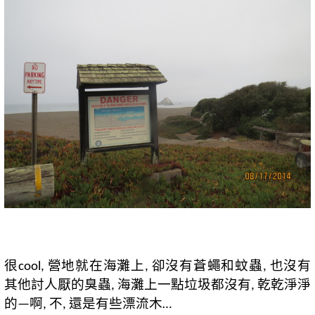
很
營地就在海灘上
卻沒有蒼蠅和蚊蟲
也沒有
cool,
,
,
其他討人厭的臭蟲
海灘上一點垃圾都沒有
乾乾淨淨
,
,
的
啊
不
還是有些漂流木
—
,
,
…