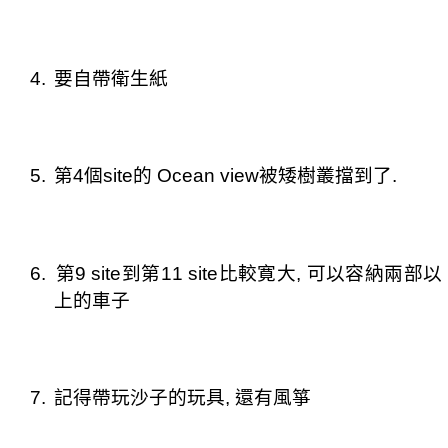
4.
要自帶衛生紙
5.
第
4
個
site
的
Ocean view
被矮樹叢擋到了
.
6.
第
9 site
到第
11 site
比較寛大
,
可以容納兩部以
上的車子
7.
記得帶玩沙子的玩具
,
還有風箏