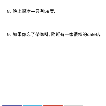
8.
晚上很冷
—
只有
59
度
,
9.
如果你忘了帶咖啡
,
附近有一家很棒的
café
店
.