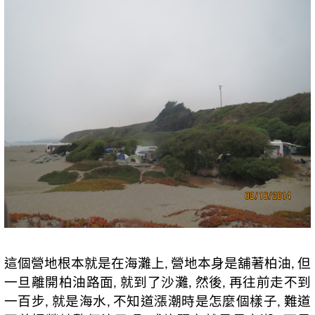
這個營地根本就是在海灘上
營地本身是舖著柏油
但
,
,
一旦離開柏油路面
就到了沙灘
然後
再往前走不到
,
,
,
一百步
就是海水
不知道漲潮時是怎麼個樣子
難道
,
,
,