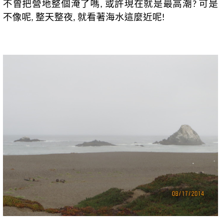
不曾把營地整個淹了嗎
或許現在就是最高潮
可是
,
?
不像呢
整天整夜
就看著海水這麼近呢
,
,
!