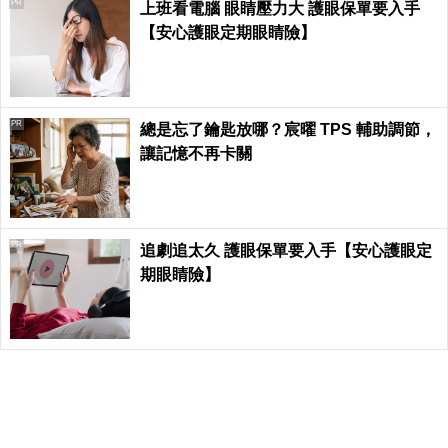
PR
上班看電腦 眼睛壓力大 護眼保單要入手
【安心護眼定期眼睛險】
PR
總是忘了鑰匙放哪？宸曜 TPS 輔助調節，
讓記憶不再卡關
PR
追劇追太久 護眼保單要入手【安心護眼定
期眼睛險】