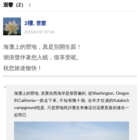
迴響（2） ：
2樓.
雲霞
2015
/
07
/
27
07
:
00
海灘上的營地，真是別開生面！
潮浪聲伴著您入眠，很享受呢。
祝您旅途愉快！
海灘上的營地, 其實在西海岸是很普遍的, 從Washington, Oregon
到California一路走下來, 不知有幾十個, 去年才住過的Kalaloch
campground也是, 只是營地與沙灘沒有像這兒這麼直接的連在一
起而已