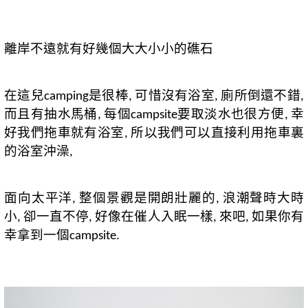
離岸不遠就有好幾個大大小小的礁石
在這兒
是很棒
可惜沒有浴室
廁所倒還不錯
camping
,
,
,
而且有抽水馬桶
每個
要取淡水也很方便
幸
,
campsite
,
好我們拖車就有浴室
所以我們可以直接利用拖車裏
,
的浴室沖澡
,
面向太平洋
整個景觀是開朗壯麗的
浪潮聲時大時
,
,
小
卻一直不停
好像在催人入眠一樣
來吧
如果你有
,
,
,
,
幸拿到一個
campsite.