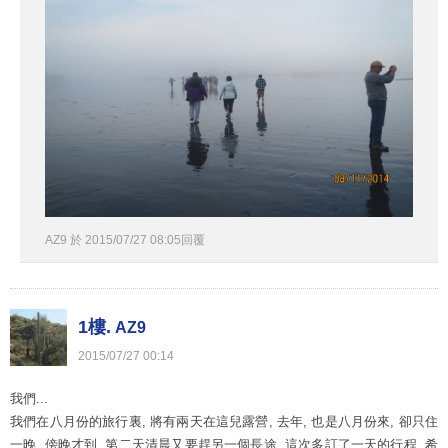
AZ9
於
2015
/
07
/
27
08
:
05
回覆
1樓.
AZ9
2015
/
07
/
27
00
:
14
我們...
我們在八月份的旅行裏, 將有兩天在這兒露營, 去年, 也是八月份來, 卻只住
一晚, 傍晚才到, 第二天清晨又要趕另一個長途, 這次多訂了一天的行程, 希