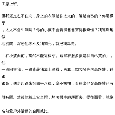
工廠上班。
但我還是忍不住問，身上的衣服是你太太的，還是自己的？你這樣
穿
，太太不會生氣嗎？你的小孩不會覺得爸爸穿得很奇怪？我連珠炮
似
地提問，深恐他等不及我問完，就把我轟走。
「在小孩面前，當然不能這樣穿。這些衣服多數是我自己買的」，
他
一邊回答我，一邊背著我套上網襪，再套上閃閃發亮的高跟鞋，鞋
跟
很高，他走起路來卻四平八穩，毫不彆扭，看得出他穿高跟鞋已有
一
段時間。然後他戴上安全帽，騎著機車絕塵而去。從後面看，就像
一
名熱愛戶外活動的金剛芭比。