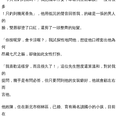
多
！只釣到幾尾香魚」，他用低沉的聲音回答我，的確是一張的男人
的
臉，雙唇卻塗了口紅，還剪了一頭整齊的短髮。
「你按呢穿，會卡涼喔？」我試探性地問他，想從他口裡套出他為
何
昂藏七尺之軀，卻做如此女性打扮。
「我喜歡這樣穿，而且很久了！」這位先生態度還算溫和，對於我
的
提問，幾乎是有問必答，但只要問到他的女裝癖好，他就會顧左右
而
言他。
他姓陳，住在新北市樹林區，已婚、育有兩名讀國小的小孩，目前
在