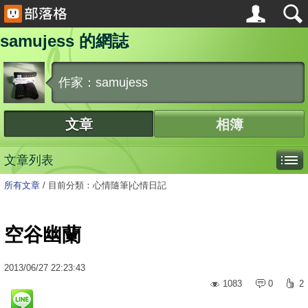
samujess 的網誌
作家：samujess
文章
相簿
文章列表
所有文章
/
目前分類：心情隨筆|心情日記
空谷幽蘭
2013
/
06
/
27
22:23:43
1083
0
2