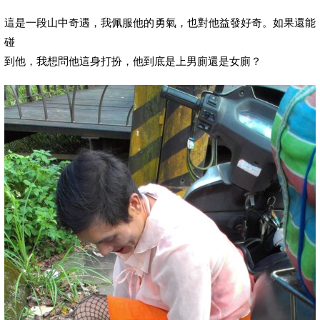
這是一段山中奇遇，我佩服他的勇氣，也對他益發好奇。如果還能
碰
到他，我想問他這身打扮，他到底是上男廁還是女廁？