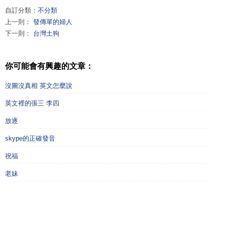
自訂分類：
不分類
上一則：
發傳單的婦人
下一則：
台灣土狗
你可能會有興趣的文章：
沒圖沒真相 英文怎麼說
英文裡的張三 李四
放逐
skype的正確發音
祝福
老妹