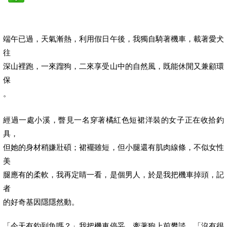
端午已過，天氣漸熱，利用假日午後，我獨自騎著機車，載著愛犬
往
深山裡跑，一來蹓狗，二來享受山中的自然風，既能休閒又兼顧環
保
。
經過一處小溪，瞥見一名穿著橘紅色短裙洋裝的女子正在收拾釣
具，
但她的身材稍嫌壯碩；裙襬雖短，但小腿還有肌肉線條，不似女性
美
腿應有的柔軟，我再定睛一看，是個男人，於是我把機車掉頭，記
者
的好奇基因隱隱然動。
「今天有釣到魚嗎？」我把機車停妥，牽著狗上前攀談。「沒有很