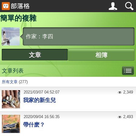
簡單的複雜
作家：李四
文章
相簿
文章列表
所有文章
(277)
2021
/
03
/
07
04:52:07
2,349
我家的新生兒
2020
/
09
/
04
16:56:35
2,493
帶什麽？