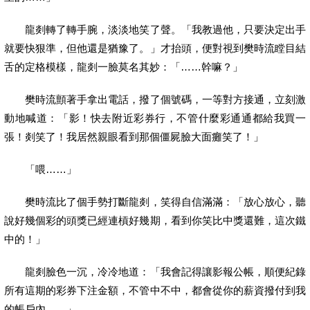
龍剡轉了轉手腕，淡淡地笑了聲。「我教過他，只要決定出手
就要快狠準，但他還是猶豫了。」才抬頭，便對視到樊時流瞠目結
舌的定格模樣，龍剡一臉莫名其妙：「……幹嘛？」
樊時流顫著手拿出電話，撥了個號碼，一等對方接通，立刻激
動地喊道：「影！快去附近彩券行，不管什麼彩通通都給我買一
張！剡笑了！我居然親眼看到那個僵屍臉大面癱笑了！」
「喂……」
樊時流比了個手勢打斷龍剡，笑得自信滿滿：「放心放心，聽
說好幾個彩的頭獎已經連槓好幾期，看到你笑比中獎還難，這次鐵
中的！」
龍剡臉色一沉，冷冷地道：「我會記得讓影報公帳，順便紀錄
所有這期的彩券下注金額，不管中不中，都會從你的薪資撥付到我
的帳戶內……」