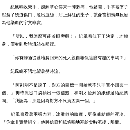
紀風鳴收緊手，感到掌心傳來一陣刺痛，他鬆開，手掌被墜子
壓裂了幾道傷口，溢出血絲，沾上鮮紅的墜子，就像當初義無反顧
為他染血的宇文非實。
「所以，我怎麼可能冷眼旁觀！」紀風鳴似下了決定，才轉
身，便看到樊時流站在那裡。
「你有聽過從墓地爬回來的死人親自報仇這麼有趣的事嗎？」
紀風鳴不語地望著樊時流。
「阿剡剛不是說了，對方的目標一開始就不只非實小朋友一
個。」樊時流從口袋抽出一張信籤，和剛才撿到的紙條遞給紀風
鳴。「我認為，那是因為對方不只賀孟秦一個。」
紀風鳴看著兩張內容，冰雕似的臉龐，更像凍結般的死冷。
「你拿非實當餌？」他將信籤和紙條啪地塞給樊時流後，離開。