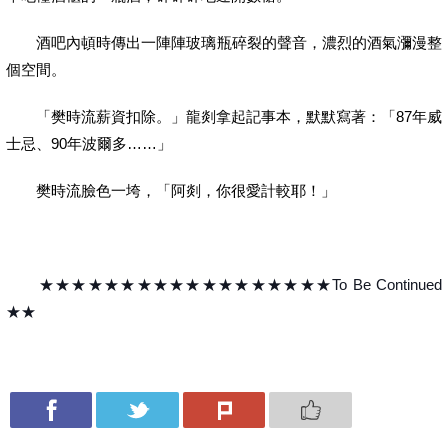
酒吧內頓時傳出一陣陣玻璃瓶碎裂的聲音，濃烈的酒氣瀰漫整
個空間。
「樊時流薪資扣除。」龍剡拿起記事本，默默寫著：「
87
年威
士忌、
90
年波爾多……」
樊時流臉色一垮，「阿剡，你很愛計較耶！」
★★★★★★★★★★★★★★★★★★
To Be Continued
★★