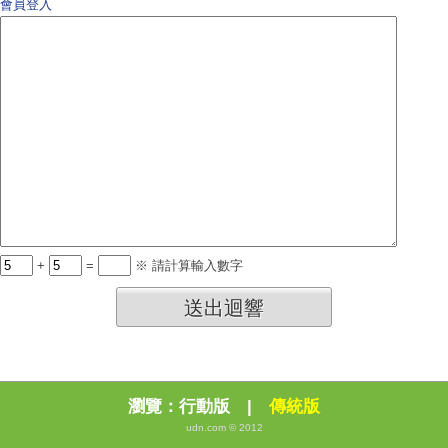
會員登入
+
=
※ 請計算輸入數字
送出迴響
瀏覽：
行動版
|
傳統版
udn.com © 2012