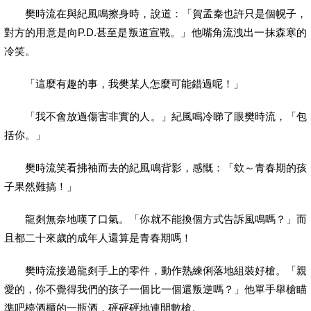
樊時流在與紀風鳴擦身時，說道：「賀孟秦也許只是個幌子，
對方的用意是向
P.D.
甚至是叛道宣戰。」他嘴角流洩出一抹森寒的
冷笑。
「這麼有趣的事，我樊某人怎麼可能錯過呢！」
「我不會放過傷害非實的人。」紀風鳴冷睇了眼樊時流，「包
括你。」
樊時流笑看拂袖而去的紀風鳴背影，感慨：「欸～青春期的孩
子果然難搞！」
龍剡無奈地嘆了口氣。「你就不能換個方式告訴風鳴嗎？」而
且都二十來歲的成年人還算是青春期嗎！
樊時流接過龍剡手上的零件，動作熟練俐落地組裝好槍。「親
愛的，你不覺得我們的孩子一個比一個還叛逆嗎？」他單手舉槍瞄
準吧檯酒櫃的一瓶酒，砰砰砰地連開數槍。