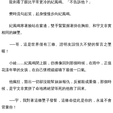
龍剡看了眼比平常更冷的紀風鳴。「不告訴他？」
樊時流勾起笑，起身慢慢步向紀風鳴。
紀風鳴寒著臉站在窗邊，雙手緊緊握著掛在胸前、和宇文非實
相同的鍊墜。
──哥，這是世界僅有三條、證明友誼恆久不變的誓言之墜
喔！
小綾……紀風鳴閉上眼，彷彿像回到那個時候，在雨中，正值
花漾年華的女孩，在自己懷裡緩緩嚥下最後一口氣。
他瘋狂，豁出一切卻沒能幫妹妹報仇，反被殺成重傷，那個時
候，是宇文非實拼了命地將絕望等死的他救了回來。
──宇，我對著這條墜子發誓，這條命從此是你的，永遠不會
背棄你！