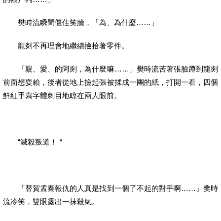
樊時流瞬間僵住笑臉，「為、為什麼……」
龍剡不再理會地繼續撿拾著零件。
「親、愛、的阿剡，為什麼嘛……」樊時流苦著張臉蹲到龍剡
前面想耍賴，後者從地上撿起張被揉成一團的紙，打開一看，四個
鮮紅手寫字體刺目地晾在兩人眼前。
“滅殺叛道！＂
「替賀孟秦報仇的人真是找到一個了不起的對手啊……」樊時
流冷笑，雙眼露出一抹殺氣。