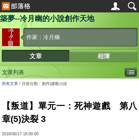
築夢--冷月幽的小說創作天地
作家：冷月幽
文章
相簿
文章列表
所有文章
/
目前分類：創作|連載小說
【叛道】單元一：死神遊戲 第八
章(5)決裂 3
2018
/
06
/
17
18:00:00