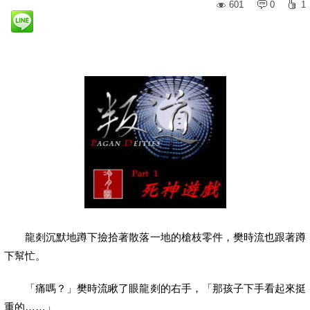
601
0
1
龍剡沉默地蹲下撿拾著散落一地的槍枝零件，樊時流也跟著蹲
下幫忙。
「痛嗎？」樊時流瞅了眼龍剡的右手，「那孩子下手看起來挺
重的……」