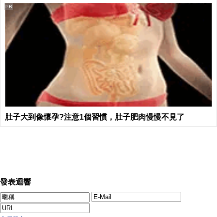
PR
肚子大到像懷孕?注意1個習慣，肚子肥肉慢慢不見了
發表迴響