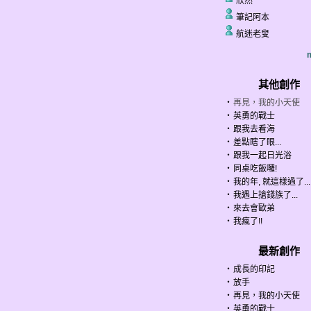
欣然
筆記阿本
航迷老叟
m
其他創作
‧
再見，我的小天使
‧
英勇的戰士
‧
跟我去看海
‧
差點瞎了眼...
‧
跟我一起日光浴
‧
同桌吃飯囉!
‧
我的年, 就這樣過了...
‧
我遇上搶錢族了...
‧
來去會歐弟
‧
我瘋了!!
最新創作
‧
成長的印記
‧
放手
‧
再見，我的小天使
‧
英勇的戰士