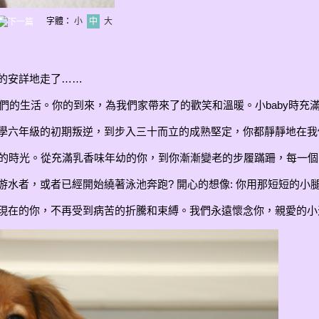
字體：
小
中
大
似的安詳地走了……
我們的生活。你的到來，為我們家帶來了的歡笑和溫暖。小baby時
學六年級的初期叛逆，到步入三十而立的成熟堅定，你都靜靜地在我
的時光。從充滿乳香味年幼的你，到你漸漸變老的步履蹣跚，每一個
游水者，或者已經開始繞著泳池奔跑? 開心的想像: 你用那短短的小
心現在的你，不再受到病苦的折騰和束縛。我們永遠懷念你，親愛的小