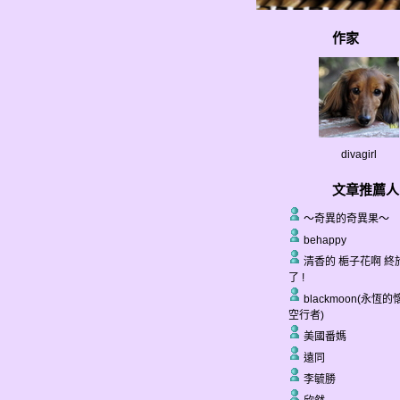
作家
divagirl
文章推薦人
～奇異的奇異果～
behappy
清香的 梔子花啊 終
了 !
blackmoon(永恆
空行者)
美國番媽
遠同
李毓勝