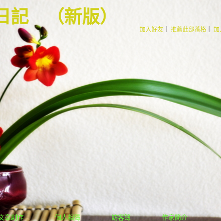
の日記
（
新版
）
加入好友
｜
推薦此部落格
｜
加
文章創作
個人相簿
訪客簿
作家簡介