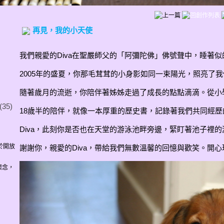
再見，我的小天使
我們親愛的Diva在聖嚴師父的「阿彌陀佛」佛號聲中，睡著
2005年的盛夏，你那毛茸茸的小身影如同一束陽光，照亮了
隨著歲月的流逝，你陪伴著姊姊走過了成長的點點滴滴。從小
(35)
18歲半的陪伴，就像一本厚重的歷史書，記錄著我們共同經歷
Diva，此刻你是否也在天堂的游泳池畔旁邊，緊盯著池子裡的
於開放
謝謝你，親愛的Diva，帶給我們無數溫馨的回憶與歡笑。開
的懷念，