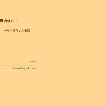
無須離去 。
一年內共有
1
人推薦
▲top
Powered by
udn.com