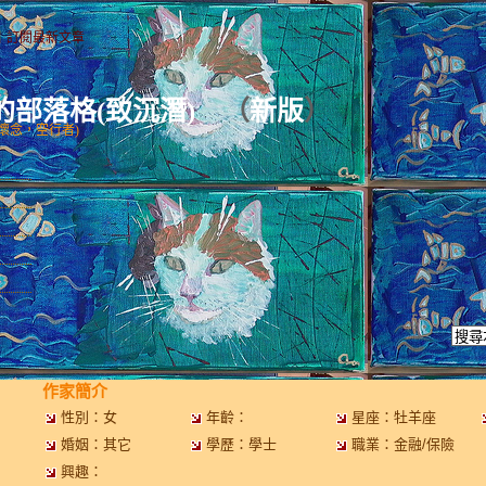
｜
訂閱最新文章
on的部落格(致沉潛)
（
新版
）
恆的懷念，空行者)
作家簡介
性別：女
年齡：
星座：牡羊座
婚姻：其它
學歷：學士
職業：金融/保險
興趣：