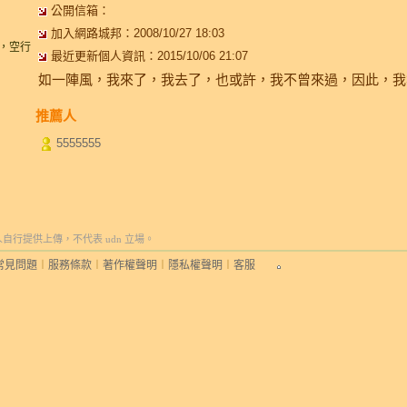
公開信箱：
加入網路城邦：2008/10/27 18:03
念，空行
最近更新個人資訊：2015/10/06 21:07
如一陣風，我來了，我去了，也或許，我不曾來過，因此，我
推薦人
5555555
行提供上傳，不代表 udn 立場。
常見問題
︱
服務條款
︱
著作權聲明
︱
隱私權聲明
︱
客服