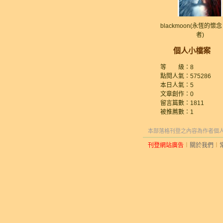
blackmoon(永恆的懷
者)
個人小檔案
等 級：8
點閱人氣：575286
本日人氣：5
文章創作：0
留言篇數：1811
被推薦數：
1
本部落格刊登之內容為作者個人自
刊登網站廣告
︱
關於我們
︱