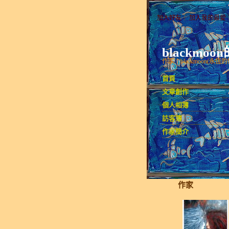
加入好友
｜
加入我的最愛
blackmo
作家：blackmoon(永
首頁
文章創作
個人相簿
訪客簿
作家簡介
作家