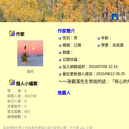
首頁
作家簡介
作家
性別：男
年齡：
婚姻：已婚
學歷：未就讀
興趣：
公開信箱：
加入網路城邦：2010/07/08 12:14
遠同
最近更新個人資訊：2015/09/12 05:25
～～孫觀漢先生常說的話：「有心的
個人小檔案
等 級：8
推薦人
點閱人氣：383708
本日人氣：0
文章創作：0
留言篇數：607
被推薦數：
0
本部落格刊登之內容為作者個人自行提供上傳，不代表 udn 立場。