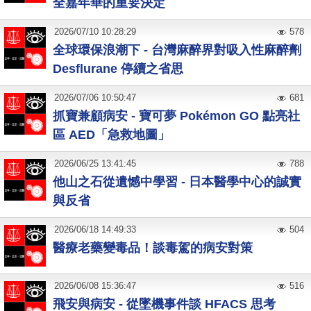
全嘉年華的重要決定
2026
/
07
/
10
10:28:29
578
全球環保浪潮下 - 台灣麻醉界對吸入性麻醉劑
Desflurane 停續之省思
2026
/
07
/
06
10:50:47
681
抓寶兼顧病安 - 寶可夢 Pokémon GO 點亮社
區 AED「急救地圖」
2026
/
06
/
25
13:41:45
788
他山之石從遺憾中學習 - 日本醫學中心的誠實
與反省
2026
/
06
/
18
14:49:33
504
醫療老藥變毒品！談毒駕的病安對策
2026
/
06
/
08
15:36:47
516
飛安與病安 - 從墜機事件談 HFACS 思考