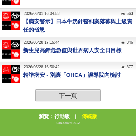
2026
/
06
/
01
16:04:53
563
【病安警示】日本牛奶針醫糾案落幕與上級責
任的省思
2026
/
05
/
28
17:15:44
346
新生兒高鉀危急值與世界病人安全日目標
2026
/
05
/
28
16:50:42
377
精準病安 - 別讓「OHCA」誤導院內檢討
下一頁
瀏覽：
行動版
|
傳統版
udn.com © 2012