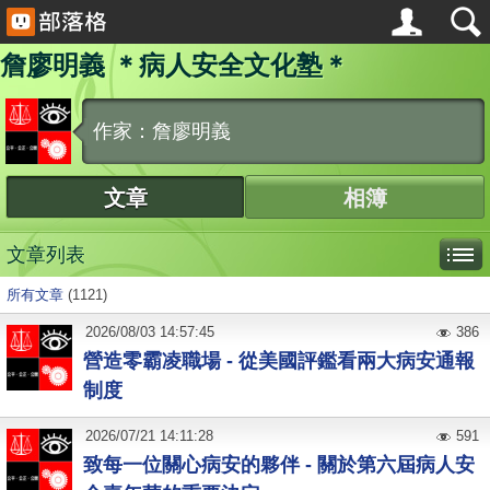
詹廖明義 ＊病人安全文化塾＊
作家：詹廖明義
文章
相簿
文章列表
所有文章
(1121)
2026
/
08
/
03
14:57:45
386
營造零霸凌職場 - 從美國評鑑看兩大病安通報
制度
2026
/
07
/
21
14:11:28
591
致每一位關心病安的夥伴 - 關於第六屆病人安