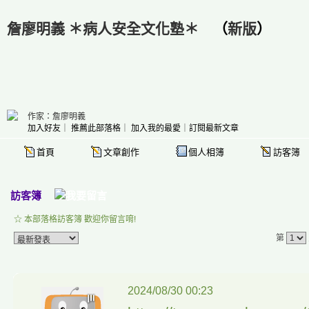
詹廖明義 ＊病人安全文化塾＊
（
新版
）
作家：詹廖明義
加入好友
｜
推薦此部落格
｜
加入我的最愛
｜
訂閱最新文章
首頁
文章創作
個人相簿
訪客簿
訪客簿
☆ 本部落格訪客簿 歡迎你留言唷!
第
2024/08/30 00:23