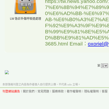
https://tw.news.yahoo
7%E6%8B%94%E7%89%
0%E6%AD%BB-%E6%97
AB-%E6%B0%A3%E7%A
LW 急診外傷呼吸道處理
F%92%E9%A3%9F%E9%
B%99%E9%81%8E%E5%
D%BB%E9%81%AD%E5%8
3685.html Email：
oxoriel
第
本部落格刊登之內容為作者個人自行提供上傳，不代表 udn 立場。
刊登網站廣告
︱
關於我們
︱
常見問題
︱
服務條款
︱
著作權聲明
︱
隱私權聲明
︱
客服