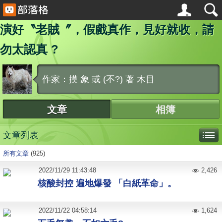
演好〝老賊〞，假戲真作，見好就收，請
勿太認真 ?
作家：摸 象 或 (不?) 著 木目
文章
相簿
文章列表
所有文章
(925)
2022
/
11
/
29
11:43:48
2,426
核酸封控 遍地爆發 「白紙革命」。
2022
/
11
/
22
04:58:14
1,624