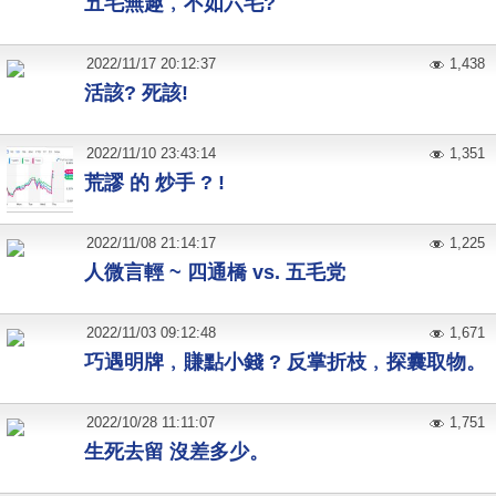
五毛無趣﹐不如六毛?
2022
/
11
/
17
20:12:37
1,438
活該? 死該!
2022
/
11
/
10
23:43:14
1,351
荒謬 的 炒手 ? !
2022
/
11
/
08
21:14:17
1,225
人微言輕 ~ 四通橋 vs. 五毛党
2022
/
11
/
03
09:12:48
1,671
巧遇明牌﹐賺點小錢 ? 反掌折枝﹐探囊取物。
2022
/
10
/
28
11:11:07
1,751
生死去留 沒差多少。