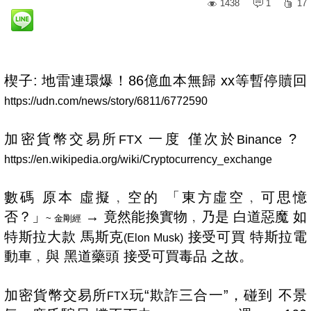
1438
1
17
楔子: 地雷連環爆！86億血本無歸 xx等暫停贖回
https://udn.com/news/story/6811/6772590
加密貨幣交易所
一度 僅次於
?
FTX
Binance
https://en.wikipedia.org/wiki/Cryptocurrency_exchange
數碼 原本 虛擬﹐空的 「東方虛空﹐可思憶
否？」
→ 竟然能換實物﹐乃是 白道惡魔 如
~ 金剛經
特斯拉大款 馬斯克
接受可買 特斯拉電
(Elon Musk)
動車﹐與 黑道藥頭 接受可買毒品 之故。
加密貨幣交易所
玩“欺詐三合一”，碰到 不景
FTX