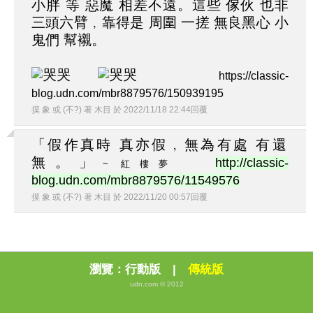
小胖 等 惡魔 相差不遠。這些 傢伙 也非
三頭六臂﹐靠得是 周圍 一搓 無良黑心 小
鬼們 幫襯。
https://classic-
blog.udn.com/mbr8879576/150939195
摸 象 或 (不?) 著 木目
於
2022
/
11
/
18
22
:
44
回覆
「假作真時 真亦假﹐無為有處 有還
無。」
http://classic-
~ 紅樓夢
blog.udn.com/mbr8879576/11549576
摸 象 或 (不?) 著 木目
於
2022
/
11
/
20
00
:
57
回覆
瀏覽：
行動版
|
傳統版
udn.com © 2012