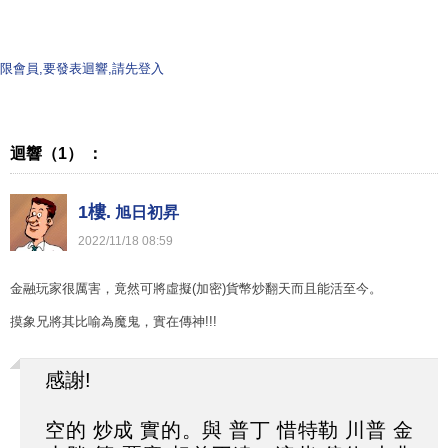
限會員,要發表迴響,請先登入
迴響（1） ：
1樓.
旭日初昇
2022
/
11
/
18
08
:
59
金融玩家很厲害，竟然可將虛擬(加密)貨幣炒翻天而且能活至今。
摸象兄將其比喻為魔鬼，實在傳神!!!
感謝!
空的 炒成 實的。與 普丁 惜特勒 川普 金