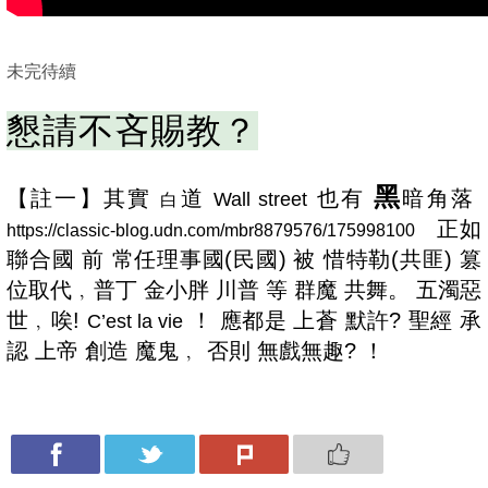
未完待續
懇請不吝賜教？
黑
【註一】其實
道
也有
暗角落
Wall street
白
正如
https://classic-blog.udn.com/mbr8879576/175998100
聯合國 前 常任理事國(民國) 被 惜特勒(共匪) 篡
位取代﹐普丁 金小胖 川普 等 群魔 共舞。 五濁惡
世﹐唉!
！ 應都是 上蒼 默許? 聖經 承
C’est la vie
認 上帝 創造 魔鬼﹐ 否則 無戲無趣? ！