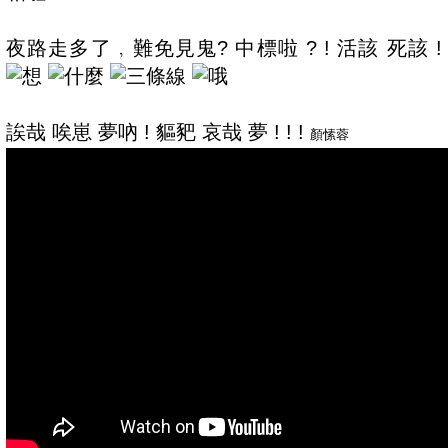
夜路走多了﹐難免見鬼? 中標啦 ? ! 活該 死該 !
誒哉 唉崽 夢吶 ! 貙豝 哀哉 夢 ! ! !
顏愫蓉