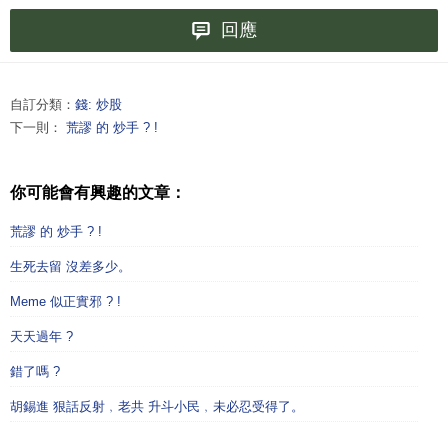
回應
自訂分類：
錢: 炒股
下一則：
荒謬 的 炒手 ? !
你可能會有興趣的文章：
荒謬 的 炒手 ? !
生死去留 沒差多少。
Meme 似正實邪 ? !
天天過年 ?
錯了嗎 ?
胡錫進 狠話反射﹐老共 升斗小民﹐未必忍受得了。