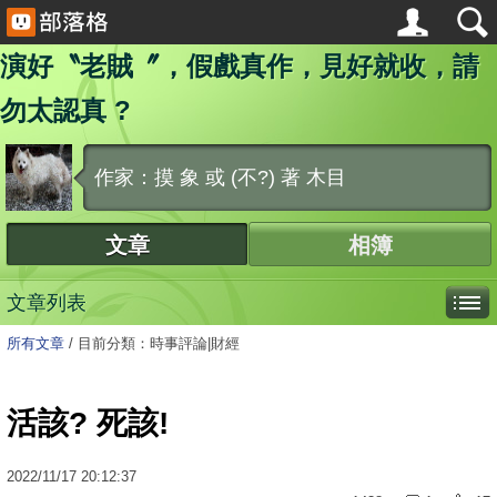
演好〝老賊〞，假戲真作，見好就收，請
勿太認真 ?
作家：摸 象 或 (不?) 著 木目
文章
相簿
文章列表
所有文章
/
目前分類：時事評論|財經
活該? 死該!
2022
/
11
/
17
20:12:37