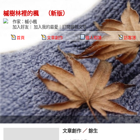
槭樹林裡的楓
（
新版
）
作家：槭小楓
加入好友
｜
加入我的最愛
｜
訂閱最新文章
首頁
文章創作
個人相簿
訪客簿
文章創作
／
餘生