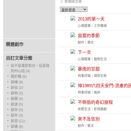
☆ 本網誌文章
2013的第一天
心情隨筆
｜
工作職場
寂寞的季節
創作
｜
散文
精選創作
下一次
自訂文章分類
心情隨筆
｜
寵物生活
‧
這不是電影對白，這是我
暴雨的甘甜
的內心話 (4)
時事評論
｜
環保生態
‧
關於楓 (5)
‧
餘緒 (8)
悼1989六四天安門-流產的
‧
餘弦 (2)
時事評論
｜
兩岸
‧
餘明 (2)
‧
餘醒 (4)
不倒翁的奇幻旅程
‧
餘波 (5)
休閒生活
｜
影視戲劇
‧
餘存 (5)
‧
餘外 (3)
來不及告別
‧
餘音 (11)
創作
｜
散文
‧
餘燼 (6)