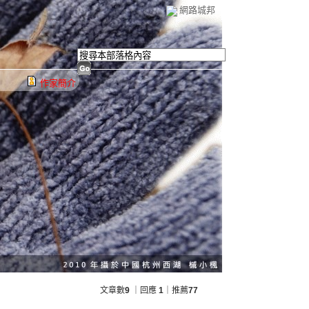
網路城邦
作家簡介
文章數
9
｜回應
1
｜推薦
77