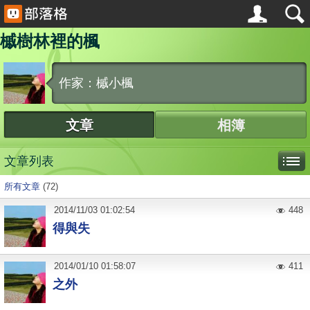
槭樹林裡的楓
作家：槭小楓
文章
相簿
文章列表
所有文章
(72)
2014
/
11
/
03
01:02:54
448
得與失
2014
/
01
/
10
01:58:07
411
之外