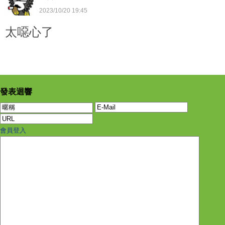
2023
/
10
/
20
19
:
45
太噁心了
發表迴響
會員登入