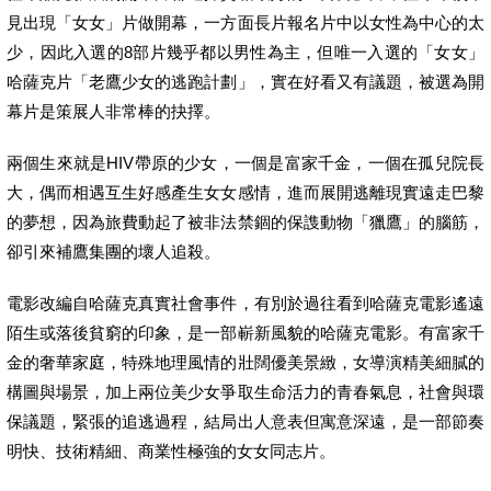
見出現「女女」片做開幕，一方面長片報名片中以女性為中心的太
少，因此入選的8部片幾乎都以男性為主，但唯一入選的「女女」
哈薩克片「老鷹少女的逃跑計劃」，實在好看又有議題，被選為開
幕片是策展人非常棒的抉擇。
兩個生來就是HIV帶原的少女，一個是富家千金，一個在孤兒院長
大，偶而相遇互生好感產生女女感情，進而展開逃離現實遠走巴黎
的夢想，因為旅費動起了被非法禁錮的保謢動物「獵鷹」的腦筋，
卻引來補鷹集團的壞人追殺。
電影改編自哈薩克真實社會事件，有別於過往看到哈薩克電影遙遠
陌生或落後貧窮的印象，是一部嶄新風貌的哈薩克電影。有富家千
金的奢華家庭，特殊地理風情的壯闊優美景緻，女導演精美細膩的
構圖與場景，加上兩位美少女爭取生命活力的青春氣息，社會與環
保議題，緊張的追逃過程，結局出人意表但寓意深遠，是一部節奏
明快、技術精細、商業性極強的女女同志片。