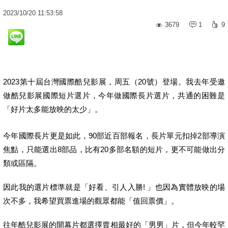
2023
/
10
/
20
11:53:58
3679
1
9
2023第十屆台灣國際酷兒影展，周五（20號）登場。我去年受邀
做酷兒影展國際短片選片，今年做國際長片選片，共通的困難是
「好片太多能放映的太少」。
今年國際長片更是如此，90部近百部報名，長片單元扣掉2部導演
焦點，只能選出8部品，比有20多部名額的短片，更不可能做出分
類或區隔。
因此我的選片標準就是「好看、引人入勝! 」也因為實體放映的場
次不多，我希望買票進場的觀眾都能「值回票價」。
往年酷兒影展的開幕片都選擇賣相最好的「男男」片，但今年較罕