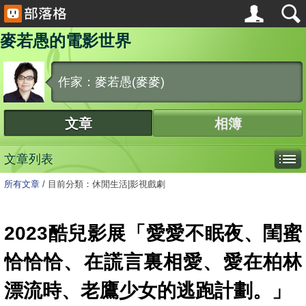
麥若愚的電影世界
作家：麥若愚(麥麥)
文章
相簿
文章列表
所有文章
/
目前分類：休閒生活|影視戲劇
2023酷兒影展「愛愛不眠夜、閨蜜
恰恰恰、在謊言裏相愛、愛在柏林
漂流時、老鷹少女的逃跑計劃。」