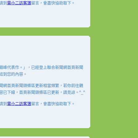
請到
電小二訪客簿
留言，會盡快協助取下。
巔峰代表作。」，已經登上聯合新聞網首頁新聞
結到您的內容。
聞網首頁新聞頭條區更新相當頻繁，若你前往觀
容已下線，首頁新聞頭條區已更新，請見諒。^_^
請到
電小二訪客簿
留言，會盡快協助取下。