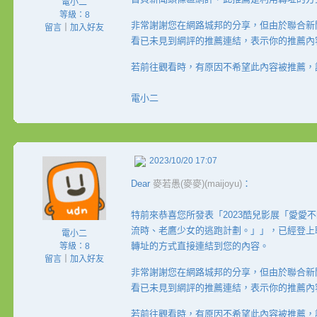
電小二
等級：8
非常謝謝您在網路城邦的分享，但由於聯合新
留言
｜
加入好友
看已未見到網評的推薦連結，表示你的推薦內
若前往觀看時，有原因不希望此內容被推薦，
電小二
2023/10/20 17:07
Dear
麥若愚(麥麥)(maijoyu)
：
特前來恭喜您所發表「2023酷兒影展「愛愛
流時、老鷹少女的逃跑計劃。」」，已經登上
電小二
轉址的方式直接連結到您的內容。
等級：8
留言
｜
加入好友
非常謝謝您在網路城邦的分享，但由於聯合新
看已未見到網評的推薦連結，表示你的推薦內
若前往觀看時，有原因不希望此內容被推薦，