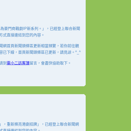
為豪門商戰劇IP新系列。」，已經登上聯合新聞
方式直接連結到您的內容。
聞網首頁新聞頭條區更新相當頻繁，若你前往觀
容已下線，首頁新聞頭條區已更新，請見諒。^_^
請到
電小二訪客簿
留言，會盡快協助取下。
」，重新擦亮港劇招牌」，已經登上聯合新聞網
式直接連結到您的內容。