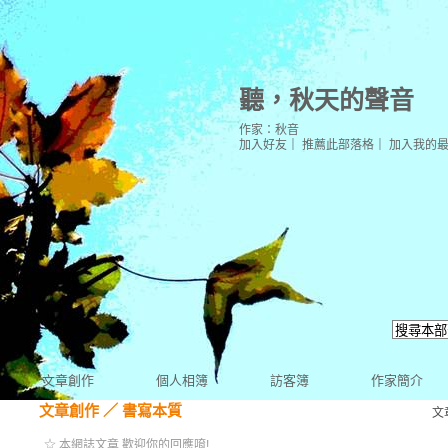
聽，秋天的聲音
作家：秋音
加入好友
｜
推薦此部落格
｜
加入我的
文章創作
個人相簿
訪客簿
作家簡介
文章創作
／
書寫本質
文
☆ 本網誌文章 歡迎你的回應唷!