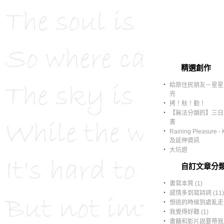
精選創作
‧
給原住民朋友－星星
亮
‧
拷！秋！勤！
‧
【無法分類的】三日
書
‧
Raining Pleasure -
及延伸資訊
‧
大坑遊
自訂文章分
‧
書寫本質 (1)
‧
感情多到寫詩詞 (11)
‧
想逃的時候到處亂走 (
‧
我覺得好聽 (1)
‧
書籍和影片說要帶我