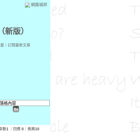
網路城邦
（
新版
）
最愛
｜
訂閱最新文章
章數
1
｜回應
0
｜推薦
10