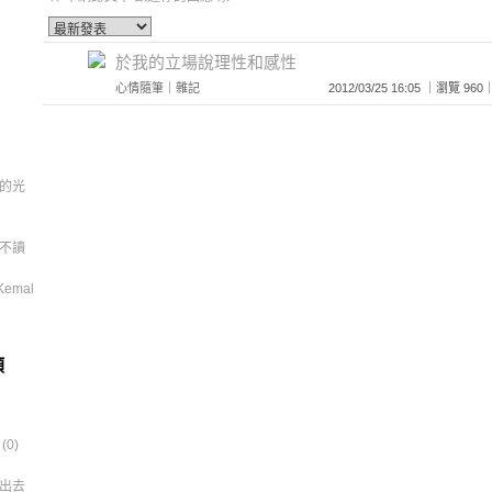
於我的立場說理性和感性
心情隨筆
｜
雜記
2012/03/25 16:05 ｜瀏覽 
的光
不讀
 Kemal
類
0)
出去