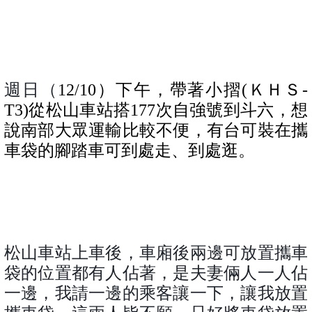
週日（
12/10
）下午，帶著小摺
(
ＫＨＳ
-
T3)
從松山車站搭
177
次自強號到斗六，想
說南部大眾運輸比較不便，有台可裝在攜
車袋的腳踏車可到處走、到處逛。
松山車站上車後，車廂後兩邊可放置攜車
袋的位置都有人佔著，是夫妻倆人一人佔
一邊，我請一邊的乘客讓一下，讓我放置