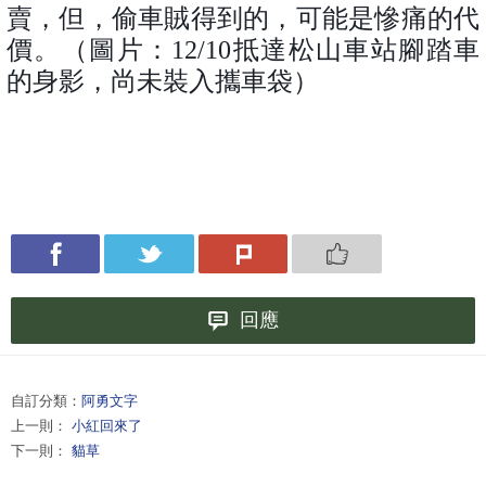
賣，但，偷車賊得到的，可能是慘痛的代
價。（圖片：
12/10
抵達松山車站腳踏車
的
身影
，
尚未裝入攜車袋）
回應
自訂分類：
阿勇文字
上一則：
小紅回來了
下一則：
貓草