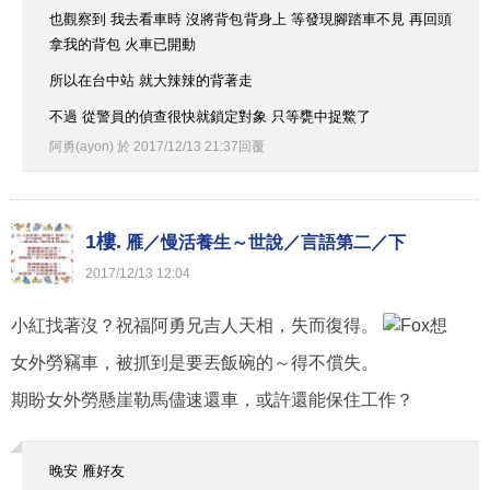
也觀察到 我去看車時 沒將背包背身上 等發現腳踏車不見 再回頭
拿我的背包 火車已開動
所以在台中站 就大辣辣的背著走
不過 從警員的偵查很快就鎖定對象 只等甕中捉鱉了
阿勇(ayon)
於
2017
/
12
/
13
21
:
37
回覆
1樓.
雁／慢活養生～世說／言語第二／下
2017
/
12
/
13
12
:
04
小紅找著沒？祝福阿勇兄吉人天相，失而復得。
女外勞竊車，被抓到是要丟飯碗的～得不償失。
期盼女外勞懸崖勒馬儘速還車，或許還能保住工作？
晚安 雁好友