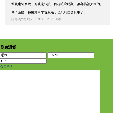
警員也這麼說，應該是笨賊，目標這麼明顯，很容易被抓到的。
為了區區一輛腳踏車甘冒風險，也只能自食其果了。
阿勇(ayon)
於
2017
/
12
/
13
21
:
31
回覆
發表迴響
會員登入