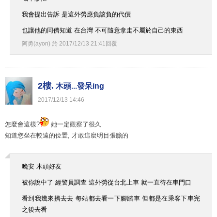
我會提出告訴 是這外勞應負該負的代價
也讓他的同儕知道 在台灣 不可隨意拿走不屬於自己的東西
阿勇(ayon)
於
2017
/
12
/
13
21
:
41
回覆
2樓.
木頭...發呆ing
2017
/
12
/
13
14
:
46
怎麼會這樣?
她一定觀察了很久
知道您坐在較遠的位置, 才敢這麼明目張膽的
晚安 木頭好友
被你說中了 經警員調查 這外勞從台北上車 就一直待在車門口
看到我幾來擠去去 每站都去看一下腳踏車 但都是在乘客下車完
之後去看