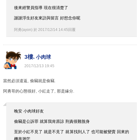
後來經警員指導 現在很清楚了
謝謝浮生好友來訪與留言 好想念你呢
阿勇(ayon)
於
2017
/
12
/
14
14
:
45
回覆
3樓.
小肉球
2017
/
12
/
13
19
:
45
當然必須遣返, 偷竊就是偷竊.
阿勇哥的心態很好, 小紅走了, 那是緣分.
晚安 小肉球好友
偷竊是公訴罪 就算我肯原諒 刑責很難脫身
至於小紅不見了 就是不見了 就算找到人了 也可能被變賣 回來的
機率渺茫