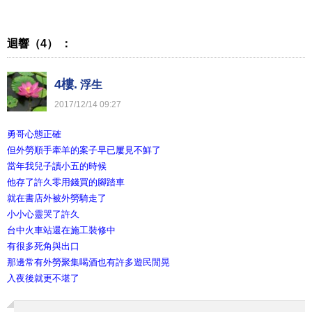
迴響（4） ：
4樓.
浮生
2017
/
12
/
14
09
:
27
勇哥心態正確
但外勞順手牽羊的案子早已屢見不鮮了
當年我兒子讀小五的時候
他存了許久零用錢買的腳踏車
就在書店外被外勞騎走了
小小心靈哭了許久
台中火車站還在施工裝修中
有很多死角與出口
那邊常有外勞聚集喝酒也有許多遊民閒晃
入夜後就更不堪了