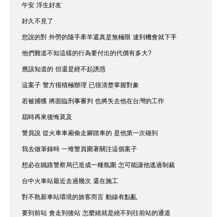
午安 浮生好友
好久不見了
您說的對 外勞的隨手牽羊還真是無極限 逮到機會就下手
他們難道不知這樣的行為要付出的代價有多大?
應該知道的 但還是經不起誘惑
這案子 警方很積極辦理 已很清楚掌握對象
若被捕獲 將面臨刑事審判 也將失去他在台灣的工作
屆時再來後悔莫及
警員說 從火車車廂偷走腳踏車的 是他第一次碰到
我去做筆錄時 一堆警員圍著關注這個案子
想必在鐵路警察局已造成一種氛圍 怎可能讓他逃過制裁
台中火車站最近去過幾次 還在施工
對不熟新車站環境的旅客而言 動線有點亂
要到前站 會走到後站 怎麼繞就是繞不到往前站的通道