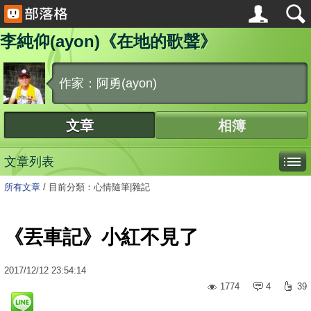
李純仰(ayon)《在地的歌聲》
作家：阿勇(ayon)
文章
相簿
文章列表
所有文章
/
目前分類：心情隨筆|雜記
《丟車記》小紅不見了
2017
/
12
/
12
23:54:14
1774
4
39