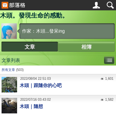
木頭。發現生命的感動。
作家：木頭...發呆ing
文章
相簿
文章列表
所有文章
(503)
2022
/
08
/
04
22:51:03
1,601
木頭｜跟隨你的心吧
2022
/
07
/
16
03:43:02
1,582
木頭｜隨想