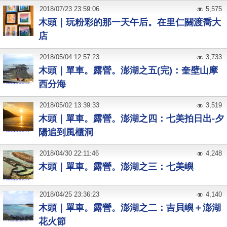
2018
/
07
/
23
23:59:06
5,575
木頭｜玩粉彩的那一天午后。在里仁關渡喬大
店
2018
/
05
/
04
12:57:23
3,733
木頭｜單車。露營。澎湖之五(完)：奎壁山摩
西分海
2018
/
05
/
02
13:39:33
3,519
木頭｜單車。露營。澎湖之四：七美拍日出-夕
陽追到風櫃洞
2018
/
04
/
30
22:11:46
4,248
木頭｜單車。露營。澎湖之三：七美嶼
2018
/
04
/
25
23:36:23
4,140
木頭｜單車。露營。澎湖之二：吉貝嶼＋澎湖
花火節