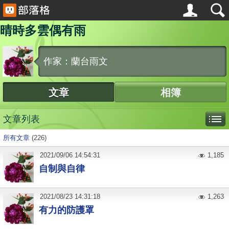
晴時多雲偶有雨
作家：蘭台雨文
文章
相簿
文章列表
所有文章
(226)
2021
/
09
/
06
14:54:31
1,185
自制與自律
2021
/
08
/
23
14:31:18
1,263
有力的防護罩