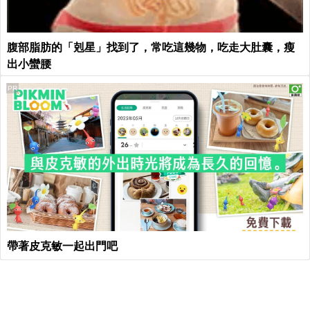
腹部脂肪的「剋星」找到了，常吃這幾物，吃走大肚囊，瘦
出小蠻腰
PR
帶著皮克敏一起出門吧