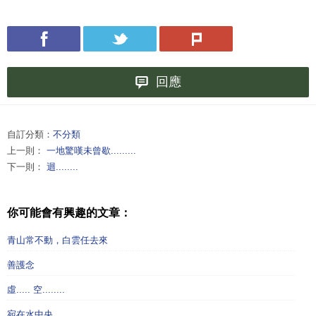
回應
自訂分類：
不分類
上一則：
一地驚嘆未曾歇.........
下一則：
迴........
你可能會有興趣的文章：
青山常不動，白雲任去來
善護念
虛..... 空........
宛在水中央