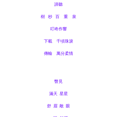
諦聽
樹
杪
百 重 泉
叮咚作響
下載
千頃珠淚
傳輸
萬分柔情
瞥見
滿天
星星
舒
眉
敞
眼