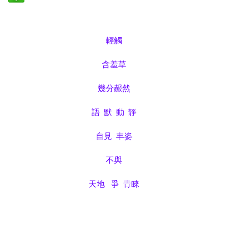
輕觸
含羞草
幾分赧然
語
默
動
靜
自見
丰姿
不與
天地
爭
青睞