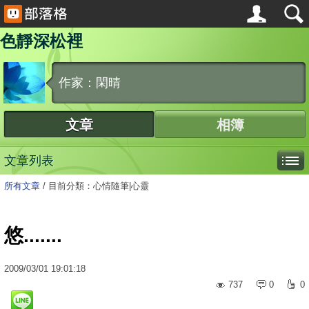
色靜深松裡
作家：閑晴
文章
相簿
文章列表
所有文章
/
目前分類：心情隨筆|心靈
悠.......
2009
/
03
/
01
19:01:18
737
0
0