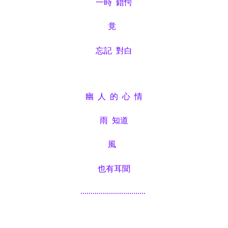
一時
錯愕
竟
忘記
對白
幽
人
的
心
情
雨
知道
風
也有耳聞
................................