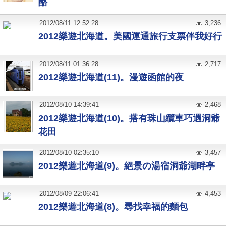
酪
2012
/
08
/
11
12:52:28
3,236
2012樂遊北海道。美國運通旅行支票伴我好行
2012
/
08
/
11
01:36:28
2,717
2012樂遊北海道(11)。漫遊函館的夜
2012
/
08
/
10
14:39:41
2,468
2012樂遊北海道(10)。搭有珠山纜車巧遇洞爺
花田
2012
/
08
/
10
02:35:10
3,457
2012樂遊北海道(9)。絕景の湯宿洞爺湖畔亭
2012
/
08
/
09
22:06:41
4,453
2012樂遊北海道(8)。尋找幸福的麵包