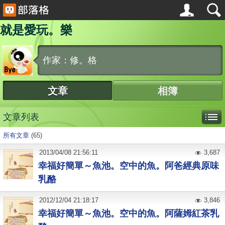
就是愛玩。樂
作家：修。格
文章
相簿
文章列表
所有文章
(65)
2013
/
04
/
08
21:56:11
3,687
幸福好簡單～魚池。空中的魚。阿爸經典原味
乳酪
2012
/
12
/
04
21:18:17
3,846
幸福好簡單～魚池。空中的魚。阿薩姆紅茶乳