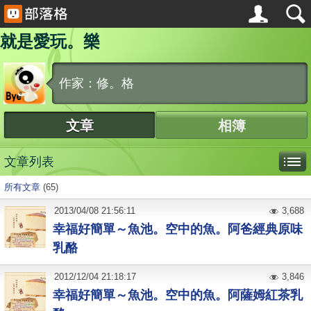
就是愛玩。樂
作家：修。格
文章
相簿
文章列表
所有文章
(65)
2013
/
04
/
08
21:56:11
3,688
幸福好簡單～魚池。空中的魚。阿爸經典原味
乳酪
2012
/
12
/
04
21:18:17
3,846
幸福好簡單～魚池。空中的魚。阿薩姆紅茶乳