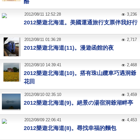
酪
2012
/
08
/
11
12:52:28
3,236
2012樂遊北海道。美國運通旅行支票伴我好行
2012
/
08
/
11
01:36:28
2,717
2012樂遊北海道(11)。漫遊函館的夜
2012
/
08
/
10
14:39:41
2,468
2012樂遊北海道(10)。搭有珠山纜車巧遇洞爺
花田
2012
/
08
/
10
02:35:10
3,459
2012樂遊北海道(9)。絕景の湯宿洞爺湖畔亭
2012
/
08
/
09
22:06:41
4,453
2012樂遊北海道(8)。尋找幸福的麵包