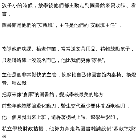
孩子小的時候，放學後他們都主動走到圖書館來寫功課、看
書，
圖書館是他們的“安親班”，主任是他們的“安親班主任” ，
指導他們功課、檢查作業，常常送文具用品、禮物鼓勵孩子，
只差聯絡簿上沒簽名而已，他比我們更像“家長”。
主任是個非常勤快的主管，挽起袖自己修圖書館內桌椅、換燈
管、種盆栽，
把原來像“倉庫”的圖書館，變成學校最美的地方；
前些年他髖關節退化動刀，醫生交代至少要休養2到6個月，
他一個月就出來上班，還杵著柺杖上課、幫學生影印，
私立學校財政拮据，他努力奔走為圖書雜誌設備“募款”找財
源，