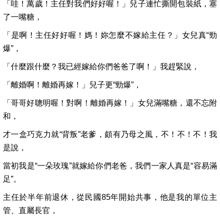
「哇！萬歲！主任對我們好好喔！」兒子連忙撕開包裝紙，塞
了一嘴糖，
「是啊！主任好好喔！媽！妳怎麼不嫁給主任？」女兒真“勁
爆”，
「什麼跟什麼？我已經嫁給你們爸爸了啊！」我趕緊說，
「離婚啊！離婚再嫁！」兒子更“勁爆”，
「哥哥好聰明喔！對啊！離婚再嫁！」女兒滿嘴糖，還不忘附
和，
才一盒巧克力就“背叛”老爹，頗有乃母之風，不！不！不！我
是說，
當初我是“一朵玫瑰”就嫁給你們老爸，我們一家人真是“容易滿
足”。
主任於半年前退休，從民國85年開始共事，他是我的單位主
管、直屬長官，