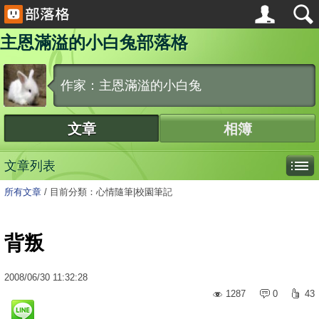
主恩滿溢的小白兔部落格
作家：主恩滿溢的小白兔
文章
相簿
文章列表
所有文章
/
目前分類：心情隨筆|校園筆記
背叛
2008
/
06
/
30
11:32:28
1287
0
43