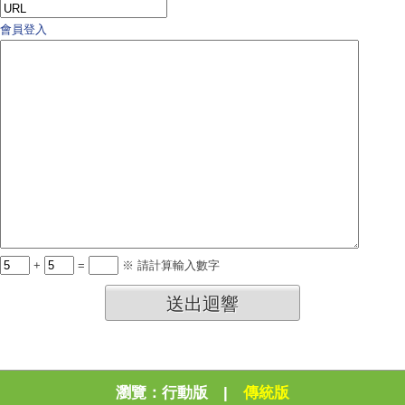
會員登入
+
=
※ 請計算輸入數字
送出迴響
瀏覽：
行動版
|
傳統版