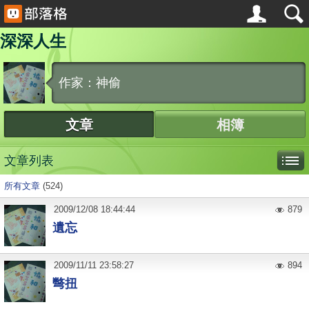
深深人生
作家：神偷
文章
相簿
文章列表
所有文章
(524)
2009
/
12
/
08
18:44:44
879
遺忘
2009
/
11
/
11
23:58:27
894
彆扭