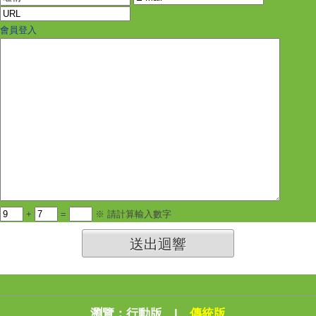
會員登入
+
=
※ 請計算輸入數字
送出迴響
瀏覽：
行動版
|
傳統版