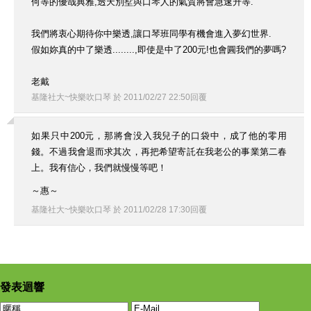
何等的優哉典雅,透天別墅與口琴人的氣質將會急速升等.
我們將衷心期待你中樂透,讓口琴班同學有機會進入夢幻世界.
假如妳真的中了樂透........,即使是中了200元!也會圓我們的夢嗎?
老戴
基隆社大~快樂吹口琴
於
2011
/
02
/
27
22
:
50
回覆
如果只中200元，那將會没入我兒子的口袋中，成了他的零用
錢。不過我會退而求其次，再把希望寄託在我老公的事業第二春
上。我有信心，我們就慢慢等吧！
～惠～
基隆社大~快樂吹口琴
於
2011
/
02
/
28
17
:
30
回覆
發表迴響