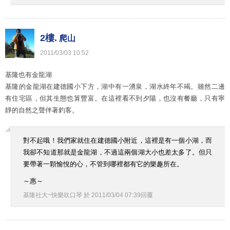
2樓.
爬山
2011
/
03
/
03
10
:
52
基隆也有金龍湖
基隆的金龍湖在建德國小下方，湖中有一湧泉，湖水終年不竭。雖然二邊
有住宅區，但其生態也算豐富。在這裡看不到夕陽，也沒有餐廳，只有寧
靜的自然之聲伴著釣客。
對不起哦！我們家就住在建德國小附近，這裡是有一個小湖，而
我卻不知道那就是金龍湖，不過這兩個湖大小也差太多了。但只
要帶著一顆愉悅的心，不管到哪裡都有它的樂趣所在。
～惠～
基隆社大~快樂吹口琴
於
2011
/
03
/
04
07
:
39
回覆