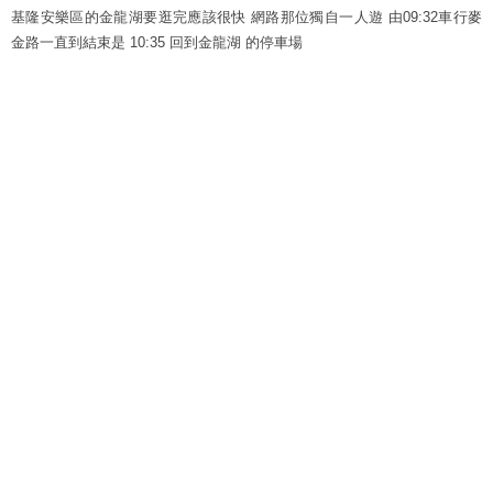
基隆安樂區的金龍湖要逛完應該很快 網路那位獨自一人遊 由09:32車行麥
金路一直到結束是 10:35 回到金龍湖 的停車場