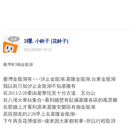
3樓.
小鈴子 (花鈴子)
2011
/
03
/
04
15
:
27
臺灣有3個金龍湖
臺灣金龍湖有>>>汐止金龍湖.基隆金龍湖.台東金龍湖
我以前只知汐止金龍湖不知基隆有
在2011/2/26要由荖寮坑至十分古道、五分山
在八堵火車站集合~看到牆壁有貼滿基隆各區的風景圖
在那牆上才看到原來基隆安樂區有個金龍湖
原與朋友約2/28早上去基隆金龍湖~
下午再至花博值班~後來因大家都有事~所以行程取消