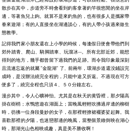
散步在其中，步道旁不時會看到釣客拿著釣竿很悠閒的坐在岸
邊，等著魚兒上鉤。就算不是來釣魚的，也有很多人是攜家帶
眷來遊湖；有的人直接坐在湖邊談心，有的人帶小孩過來做生
態教學。
記得我們家小朋友還在上小學的時候，每逢假日便會帶他們到
郊外踏青、爬山、騎脚踏車、玩溜冰‧‧‧。所有北部近郊，能想
得到的地方，幾乎都曾留下過我們的足跡。而令我印象最深刻
且流連忘返的就屬
"
金龍湖" 了
前兩年，環湖步道還没鋪設完
。
成時，是没辦法繞完全程的，只能中途又折返。不過現在可方
便多了，繞完全程也只須４、５０分鐘左右。
漫步其中，令人心曠神怡。尤其是在秋天的黄昏裡，那夕陽高
掛在樹梢；水鴨悠遊在湖面上；當晚風輕輕吹拂過岸邊的柳樹
時，彷彿一位身段曼妙的女子，在那裡輕撩裙襬婆娑起舞。我
喜歡那裡的夕陽，也迷戀那邊的晚風，當整個景緻倒映在湖心
時，那湖光山色相映成趣，真是美不勝收啊！