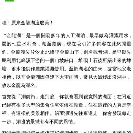
哇！原來金龍湖這麼美！
"金龍湖" 是一個開發多年的人工湖泊
最早做為灌溉用水
,
,
屬於七星水利會，湖面寬廣，現在吸引許多釣客在此悠閒垂
釣
金龍湖位於汐止北峰里金龍山下
別名觀音湖
是早期先
。
，
，
民利用北峰溪下游的一個山坡缺口，堆砌土石後所築出來的埤
塘，蓄水後供作農業灌溉使用。至於湖名的由來，據當地父老
相傳，以前金龍湖因每逢下大雷雨時，常見大鱸鰻出沒湖中，
故以金龍為湖名。
首先從「湖前街」走到底，你就會看到很寬闊的湖面；在附近
已經有很多大型的集合住宅依偎在湖邊，住在這裡的人真是幸
福，有這樣的美景相伴。沿著湖邊先往東邊走，你會發現每走
一步，湖邊的景緻都有不同的風情。
整個金龍湖沿岸已經佈設好環湖步道，可以很輕鬆、很愜意的