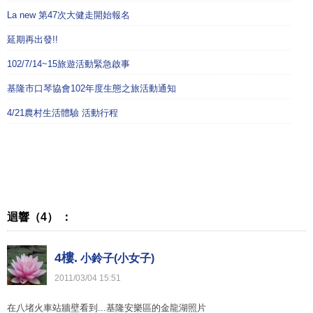
La new 第47次大健走開始報名
延期再出發!!
102/7/14~15旅遊活動緊急啟事
基隆市口琴協會102年度生態之旅活動通知
4/21農村生活體驗 活動行程
迴響（4） ：
4樓.
小鈴子(小女子)
2011
/
03
/
04
15
:
51
在八堵火車站牆壁看到...基隆安樂區的金龍湖照片