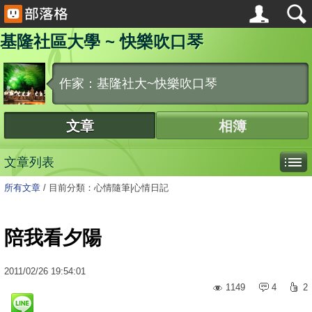
基隆社區大學 ~ 快樂吹口琴
作家：基隆社大~快樂吹口琴
文章
相簿
文章列表
所有文章
/
目前分類：心情隨筆|心情日記
陪我看夕陽
2011
/
02
/
26
19:54:01
1149
4
2