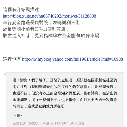
這裡有介紹與描述
http://blog.xuite.net/hn86740292/moriwei/31128808
車行麥金路過長庚醫院，左轉樂利三街，
於長樂國小前巷口7-11便利商店，
取左進入32巷，見到指標牌右至金龍湖 畔停車場
這裡也有
http://tw.myblog.yahoo.com/fuli1961/article?mid=10988
喔！謝謝！我了解了。基隆的金龍湖，應該就在國家新城社區的
附近才對（我剛剛還去向我們這裡的釣客求證）。那裡我去過，
也還不錯，但没有汐止的金龍湖來得寬廣、富有詩意。在汐止的
金龍湖邊，徜徉一整個下午，也不厭倦，而且只要去過一次還會
想再去，這就是它的魅力所在吧！
～惠～
基隆社大~快樂吹口琴
於
2011
/
03
/
07
19
:
07
回覆