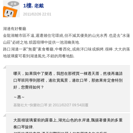
1樓.
老戴
2011
/
02
/
26
22
:
01
湖邊有好餐廳
金龍湖離市區不遠,週遭雖住宅環繞,但不減其優美的山光水秀.也是去"水蓮
山莊"必經之地.煩囂喧嘩中提供一池清幽美地.
路口湖邊一家"無憂"素食餐廳,中餐西化,或南洋口味或焗烤.很棒.大大的落
地玻璃窗可看到湖邊風光,不錯的用餐地點.
哪天，如果我中了樂透，我想在那裡買一棟透天厝，然後再邀請
口琴班同學到那裡，邊欣賞風景，邊吹口琴，那效果肯定會特別
好，您覺得如何？
～惠～
基隆社大~快樂吹口琴
於
2011
/
02
/
27
09
:
54
回覆
大面積玻璃窗前的露臺上,湖光山色的水岸邊,飄揚著優美的多重
奏口琴旋律.