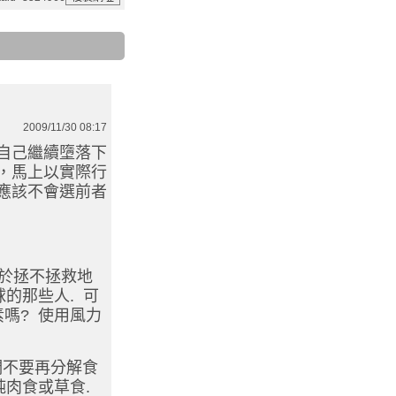
2009/11/30 08:17
自己繼續墮落下
，馬上以實際行
應該不會選前者
在於拯不拯救地
的那些人. 可
嗎? 使用風力
它們不要再分解食
純肉食或草食.