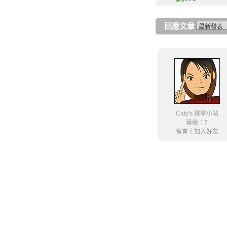
回應文章
Caty's 跳傘小站
等級：7
留言
｜
加入好友