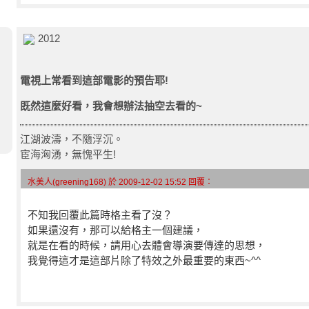
2012
電視上常看到這部電影的預告耶!
既然這麼好看，我會想辦法抽空去看的~
）
江湖波濤，不隨浮沉。
宦海洶湧，無愧平生!
水美人(greening168) 於 2009-12-02 15:52 回覆：
不知我回覆此篇時格主看了沒？
如果還沒有，那可以給格主一個建議，
就是在看的時候，請用心去體會導演要傳達的思想，
我覺得這才是這部片除了特效之外最重要的東西~^^