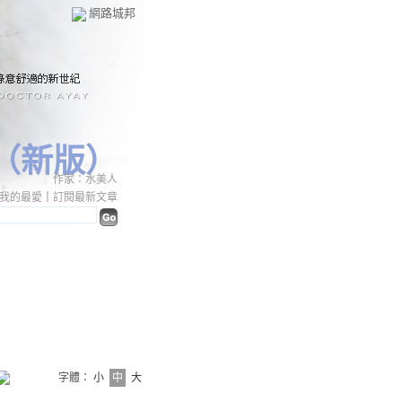
網路城邦
（
新版
）
作家：水美人
我的最愛
｜
訂閱最新文章
字體：
小
中
大