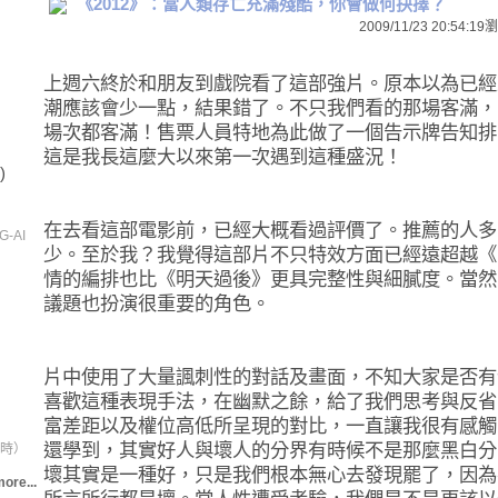
《2012》：當人類存亡充滿殘酷，你會做何抉擇？
2009/11/23 20:54:19
瀏
上週六終於和朋友到戲院看了這部強片。原本以為已經
潮應該會少一點，結果錯了。不只我們看的那場客滿，
場次都客滿！售票人員特地為此做了一個告示牌告知排
這是我長這麼大以來第一次遇到這種盛況！
)
在去看這部電影前，已經大概看過評價了。推薦的人多
G-AI
少。至於我？我覺得這部片不只特效方面已經遠超越《
情的編排也比《明天過後》更具完整性與細膩度。當然
議題也扮演很重要的角色。
片中使用了大量諷刺性的對話及畫面，不知大家是否有
喜歡這種表現手法，在幽默之餘，給了我們思考與反省
富差距以及權位高低所呈現的對比，一直讓我很有感觸
還學到，其實好人與壞人的分界有時候不是那麼黑白分
時）
壞其實是一種好，只是我們根本無心去發現罷了，因為
ore...