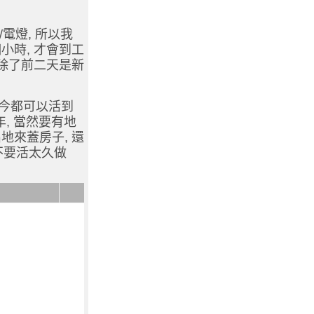
/電燈, 所以我
小時, 才會到工
 除了前二天是新
現今都可以活到
年, 當然要有地
地來蓋房子, 還
不要活太久做