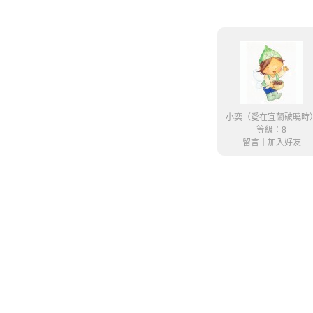
小奕（愛在宜蘭破曉時
等級：8
留言
｜
加入好友