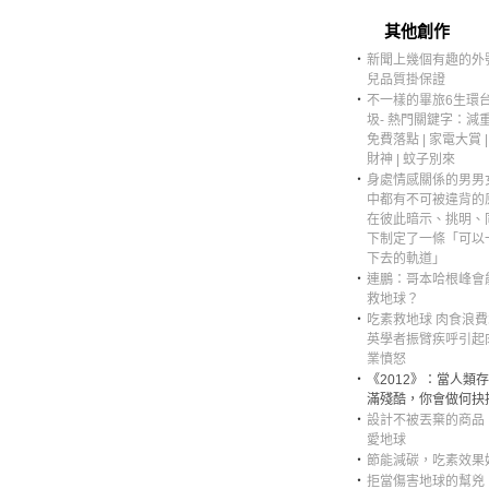
其他創作
‧
新聞上幾個有趣的外號
兒品質掛保證
‧
不一樣的畢旅6生環
圾- 熱門關鍵字：減重
免費落點 | 家電大賞 
財神 | 蚊子別來
‧
身處情感關係的男男
中都有不可被違背的
在彼此暗示、挑明、
下制定了一條「可以
下去的軌道」
‧
連鵬：哥本哈根峰會
救地球？
‧
吃素救地球 肉食浪
英學者振臂疾呼引起
業憤怒
‧
《2012》：當人類
滿殘酷，你會做何抉
‧
設計不被丟棄的商品
愛地球
‧
節能減碳，吃素效果
‧
拒當傷害地球的幫兇