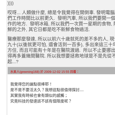
))))
哎呀... 人類做什麼, 總是令我覺得在開倒車. 發明電腦
們工作時間比以前更久. 發明汽車, 所以我們要開一個
作的地方. 發明冰箱, 所以我們一次買一星期的食物,
鮮的之外, 其它日都是吃不新鮮食物過活.
醫療那麼發達, 所以以前六十歲就死的差不多的人, 
九十(以後就更可怕, 還會活到一百多), 多出來這三十
方住, 而且可能有十年是在醫院渡過. 所以不止要挪出
得再多蓋幾間醫院. 所以我想要拯救地球是不是先從
起...?
水美人(greening168) 於 2009-12-02 15:55 回覆：
我覺得您的論點很棒耶！
是不是不要活太久？我想這點很值得探討....
其實我有時候也會有類似的感觸；
究竟科技的發達該不該有個限度呢？