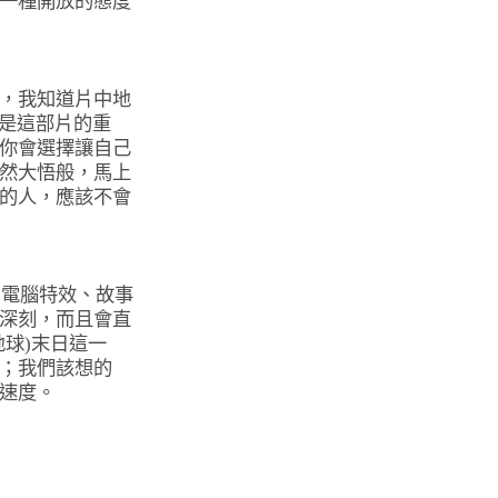
一種開放的態度
，我知道片中地
是這部片的重
你會選擇讓自己
然大悟般，馬上
的人，應該不會
、電腦特效、故事
深刻，而且會直
地球
)
末日這一
；我們該想的
速度。