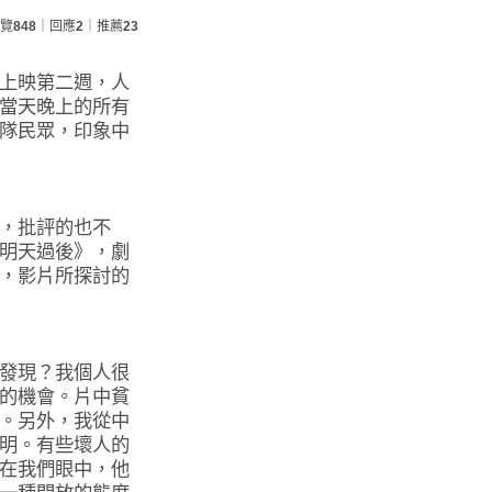
覽
848
｜回應
2
｜推薦
23
上映第二週，人
當天晚上的所有
隊民眾，印象中
，批評的也不
明天過後》，劇
，影片所探討的
發現？我個人很
的機會。片中貧
。另外，我從中
明。有些壞人的
在我們眼中，他