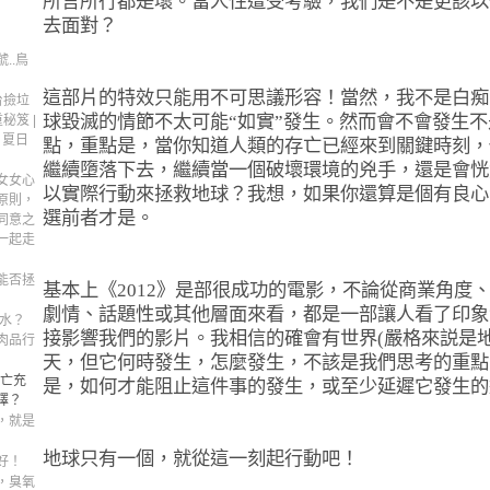
所言所行都是壞。當人性遭受考驗，我們是不是更該以
去面對？
..鳥
這部片的特效只能用不可思議形容！當然，我不是白痴
台撿垃
球毀滅的情節不太可能
“
如實
”
發生。然而會不會發生不
秘笈 |
| 夏日
點，重點是，當你知道人類的存亡已經來到關鍵時刻，
繼續墮落下去，繼續當一個破壞環境的兇手，還是會恍
女女心
以實際行動來拯救地球？我想，如果你還算是個有良心
原則，
選前者才是。
同意之
一起走
能否拯
基本上《
2012
》是部很成功的電影，不論從商業角度
劇情、話題性或其他層面來看，都是一部讓人看了印象
費水？
接影響我們的影片。我相信的確會有世界
(
嚴格來説是
肉品行
天，但它何時發生，怎麼發生，不該是我們思考的重點
存亡充
是，如何才能阻止這件事的發生，或至少延遲它發生的
擇？
，就是
地球只有一個，就從這一刻起行動吧！
好！
，臭氧