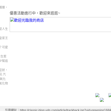
護層，
優惠活動進行中，歡迎來逛逛~
是人生
皇家王
？可愛
醫生惹
P幫追
症狀，
訊 汽
一氧化
氧化物
引用網址：https://classic-blog.udn.com/article/trackback.jsp?uid=greening16