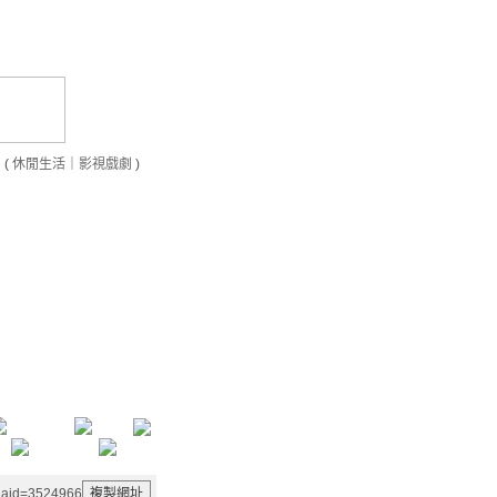
(
休閒生活
｜
影視戲劇
)
8&aid=3524966