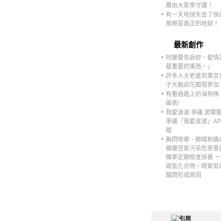
層由大家來守護！
‧
有一天地球失去了保
那將是真正的地獄！
最新創作
‧
阿嬤要告訴妳，愛情
最重要的東西。」
‧
許多人大老遠到東京
子大飯店花園塔參加
‧
有看過路上的海狗嗎
破表!
‧
我愛波波 爭議 波蘭
爭議「我愛波波」AP
蹤
‧
胸悶咳嗽、眼睛刺痛
健康空氣污染危害警
機車定期檢查保養 
碳氫化合物、硫氧氮
酸雨形成原因