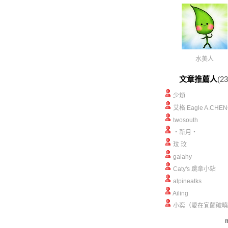
水美人
文章推薦人
(23
少煩
艾格 Eagle A.CHEN
twosouth
‧新月‧
玟 玟
gaiahy
Caty's 跳傘小站
alpineatks
Ailing
小奕（愛在宜蘭破曉
m