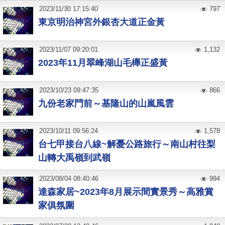
2023
/
11
/
30
17:15:40
797
東京明治神宮外銀杏大道正金黃
2023
/
11
/
07
09:20:01
1,132
2023年11月翠峰湖山毛櫸正盛黃
2023
/
10
/
23
09:47:35
866
九份老家門前～基隆山的山嵐風雲
2023
/
10
/
11
09:56:24
1,578
台七甲接台八線~解憂公路旅行～南山村往梨
山轉大禹嶺到武嶺
2023
/
08
/
04
08:40:46
994
達森家居~2023年8月展示間實景秀～高雅賞
家俱氛圍