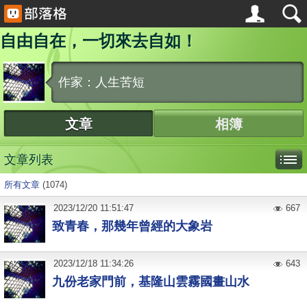
自由自在，一切來去自如！
作家：人生苦短
文章
相簿
文章列表
所有文章
(1074)
2023
/
12
/
20
11:51:47
667
致青春，那幾年曾經的大象岩
2023
/
12
/
18
11:34:26
643
九份老家門前，基隆山雲霧國畫山水