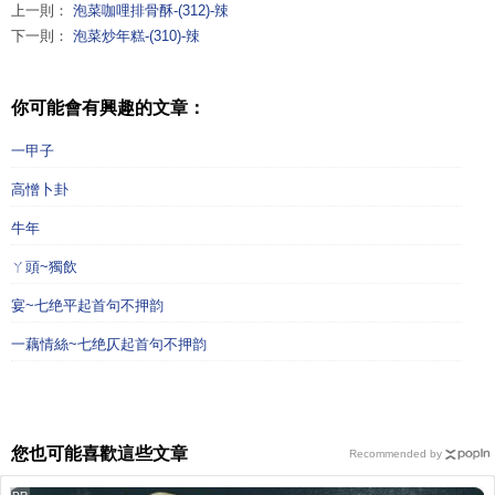
上一則：
泡菜咖哩排骨酥-(312)-辣
下一則：
泡菜炒年糕-(310)-辣
你可能會有興趣的文章：
一甲子
高憎卜卦
牛年
ㄚ頭~獨飲
宴~七绝平起首句不押韵
一藕情絲~七绝仄起首句不押韵
您也可能喜歡這些文章
Recommended by