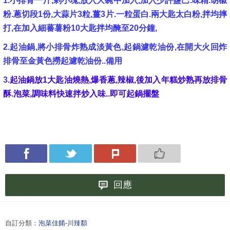
1.小排骨一斤,剁小塊,放入大碗中加入,加入少許鹽巴.味精.胡椒
粉.蔥切段1份,大蒜片3粒,薑3片.一粒蛋白.兩大匙太白粉,拌均摔
打,在加入細蕃薯粉10大匙拌均醃至20分鐘,
2.起油鍋,將小排骨炸熟成淡黃色,起鍋濾乾油份,在開大火回炸
排骨至金黃色撈起濾乾油份..備用
3
.起油鍋放1大匙油燒熱,爆香蔥,辣椒,後加入年糕炒熟再放排骨
酥.泡菜,調味料快速拌炒入味..即可起鍋擺盤
回應
自訂分類：
泡菜佳餚-川辣纇