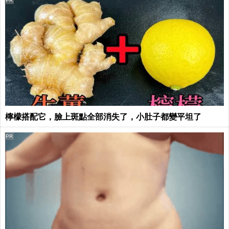
PR
檸檬搭配它，臉上斑點全部消失了，小肚子都變平坦了
PR