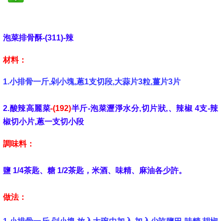
泡菜排骨酥-(311)-辣
材料：
1.小排骨一斤,剁小塊,蔥1支切段,大蒜片3粒,薑片3片
2.酸辣高麗菜
-(192)
半斤-泡菜瀝淨水分,切片狀,、辣椒 4支-辣
椒切小片,蔥一支切小段
調味料：
鹽 1/4茶匙、糖 1/2茶匙，米酒、味精、麻油各少許。
做法：