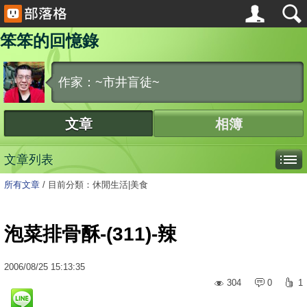
笨笨的回憶錄
作家：~市井盲徒~
文章
相簿
文章列表
所有文章
/
目前分類：休閒生活|美食
泡菜排骨酥-(311)-辣
2006
/
08
/
25
15:13:35
304
0
1