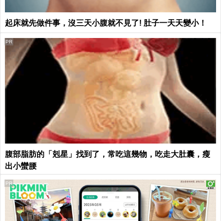
起床就先做件事，沒三天小腹就不見了! 肚子一天天變小！
PR
腹部脂肪的「剋星」找到了，常吃這幾物，吃走大肚囊，瘦
出小蠻腰
PR