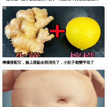
PR
檸檬搭配它，臉上斑點全部消失了，小肚子都變平坦了
PR