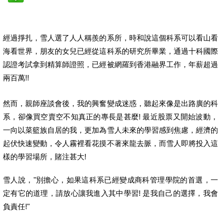
經過掙扎，雪人選了人人稱羨的系所，時和說這個科系可以看山看
海看世界，朋友的女兒已經從這科系的研究所畢業，通過十科國際
認證考試拿到精算師證照，已經被網羅到香港融界工作，年薪超過
兩百萬!!
然而，親師座談會後，我的興奮變成迷惑，聽起來像是出路廣的科
系，卻像買空賣空不知真正的專長是甚麼! 最近股票又開始波動，
一向以菜籃族自居的我，更加為雪人未來的學習感到焦慮，經濟的
起伏快速變動，令人霧裡看花摸不著來龍去脈，而雪人即將投入這
樣的學習場所，賭注甚大!
雪人說，"別擔心，如果這科系已經變成商科管理學院的首選，一
定有它的道理，請放心讓我進入其中學習! 是我自己的選擇，我會
負責任!"