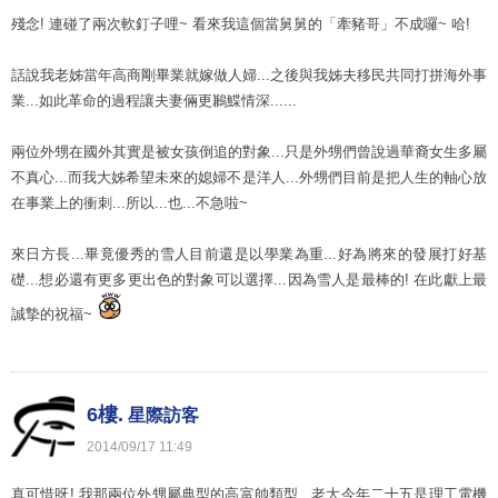
殘念! 連碰了兩次軟釘子哩~ 看來我這個當舅舅的「牽豬哥」不成囉~ 哈!
話說我老姊當年高商剛畢業就嫁做人婦...之後與我姊夫移民共同打拼海外事
業...如此革命的過程讓夫妻倆更鶼鰈情深......
兩位外甥在國外其實是被女孩倒追的對象...只是外甥們曾說過華裔女生多屬
不真心...而我大姊希望未來的媳婦不是洋人...外甥們目前是把人生的軸心放
在事業上的衝刺...所以...也...不急啦~
來日方長...畢竟優秀的雪人目前還是以學業為重...好為將來的發展打好基
礎...想必還有更多更出色的對象可以選擇...因為雪人是最棒的! 在此獻上最
誠摯的祝福~
6樓.
星際訪客
2014
/
09
/
17
11
:
49
真可惜呀! 我那兩位外甥屬典型的高富帥類型...老大今年二十五是理工電機