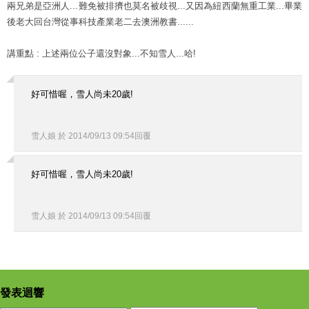
兩兄弟是亞洲人...難免被排擠也莫名被歧視...又因為紐西蘭無重工業...畢業
後老大回台灣從事科技產業老二去澳洲教書......
講重點 : 上述兩位公子還沒對象...不知雪人...哈!
好可惜喔，雪人尚未20歲!
雪人娘
於
2014
/
09
/
13
09
:
54
回覆
好可惜喔，雪人尚未20歲!
雪人娘
於
2014
/
09
/
13
09
:
54
回覆
發表迴響