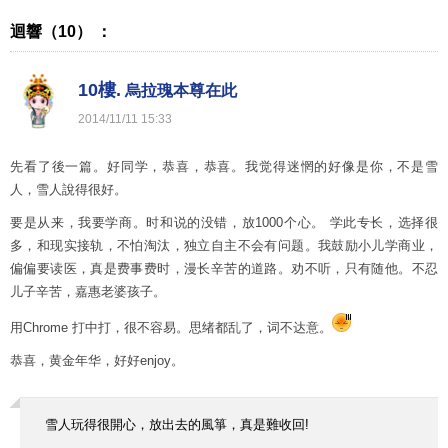
迴響（10） ：
10樓.
烏拉瑰本尊在此
2014
/
11
/
11
15
:
33
先看了後一篇。好同学，恭喜，恭喜。我觉得迷惘的好像是你，不是雪
人，雪人說得很好。
要是从来，我要学商。时和说的没错，放1000个心。 学此专长，选择很
多，和现实接轨，不怕淘汰，独立自主不会有问题。我鼓励小儿学商业，
偏偏要读医，真是费事费时，漫长辛苦的道路。劝不听，只有随他。不忍
儿子辛苦，嘉惠老婆孩子。
用Chrome 打中打，很不容易。思绪都乱了，词不达意。
恭喜，黄金年华，好好enjoy。
雪人玩得很開心，放出去的風箏，真是難收回!