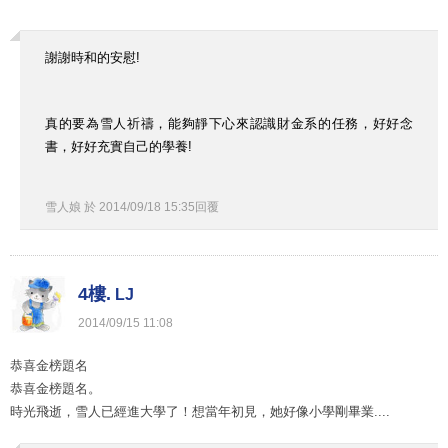
謝謝時和的安慰!
真的要為雪人祈禱，能夠靜下心來認識財金系的任務，好好念
書，好好充實自己的學養!
雪人娘
於
2014
/
09
/
18
15
:
35
回覆
4樓.
LJ
2014
/
09
/
15
11
:
08
恭喜金榜題名
恭喜金榜題名。
時光飛逝，雪人已經進大學了！想當年初見，她好像小學剛畢業....