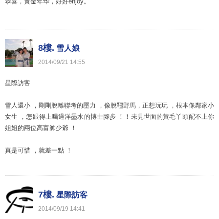
恭喜，黄金年华，好好enjoy。
8樓.
雪人娘
2014
/
09
/
21
14
:
55
星際訪客
雪人還小 ，剛剛脫離聯考的壓力 ，像脫韁野馬，正想玩玩 ，根本像鄰家小
女生 ，怎跟得上喝過洋墨水的博士腳步 ！！未見世面的黃毛丫頭配不上你
姐姐的兩位高富帥少爺 ！
真是可惜 ，就差一點 ！
7樓.
星際訪客
2014
/
09
/
19
14
:
41