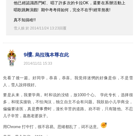
他已經認識西門町、唱了許多次的卡拉OK，還要在系辦活動上
唱歌跳舞演戲! 期中考考得如何，完全不在乎!經常熬夜!
真不知搞啥!!
雪人娘
於
2014
/
11
/
24
13
:
23
回覆
9樓.
烏拉瑰本尊在此
2014
/
11
/
11
15
:
33
先看了後一篇。好同学，恭喜，恭喜。我觉得迷惘的好像是你，不是雪
人，雪人說得很好。
要是从来，我要学商。时和说的没错，放1000个心。 学此专长，选择很
多，和现实接轨，不怕淘汰，独立自主不会有问题。我鼓励小儿学商业，
偏偏要读医，真是费事费时，漫长辛苦的道路。劝不听，只有随他。不忍
儿子辛苦，嘉惠老婆孩子。
用Chrome 打中打，很不容易。思绪都乱了，词不达意。