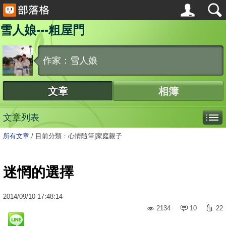
雪人娘---粗屋門
作家：雪人娘
文章
相簿
文章列表
所有文章
/
目前分類：心情隨筆|家庭親子
迷惘的選擇
2014
/
09
/
10
17:48:14
2134
10
22