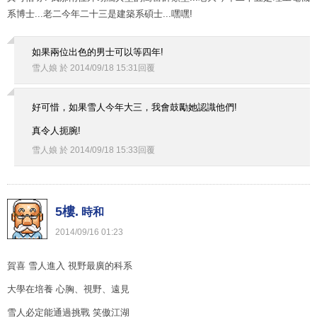
系博士...老二今年二十三是建築系碩士...嘿嘿!
如果兩位出色的男士可以等四年!
雪人娘
於
2014
/
09
/
18
15
:
31
回覆
好可惜，如果雪人今年大三，我會鼓勵她認識他們!
真令人扼腕!
雪人娘
於
2014
/
09
/
18
15
:
33
回覆
5樓.
時和
2014
/
09
/
16
01
:
23
賀喜 雪人進入 視野最廣的科系
大學在培養 心胸、視野、遠見
雪人必定能通過挑戰 笑傲江湖