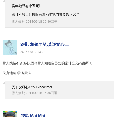
當年她只有小五呢!
歲月不饒人! 轉眼再過兩年我們都要邁入60了!
雪人娘
於
2014
/
09
/
18
15
:
36
回覆
3樓.
相視而笑,莫逆於心....
2014
/
09
/
12
13
:
24
雪人娘請不要擔心,因為雪人知道自己要的是什麼,祝福她即可.
天寬地遠 雲淡風清
天下父母心! You know me!
雪人娘
於
2014
/
09
/
18
15
:
36
回覆
2樓.
Mai-Mai