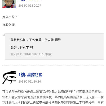
2014
/
09
/
12
00
:
07
好久不見了
來看您囉.
學校校務忙，工作繁重，所以就擱置!
您好，好久不見!
雪人娘
於
2014
/
09
/
18
15
:
37
回覆
1樓.
星際訪客
2014
/
09
/
11
10
:
16
可以感受老師您的憂慮...這讓我想到我大姊兩個兒子在紐西蘭就學的經驗...
當初刻意安排念當地所謂的貴族學校...為的是能延展所謂的上流人脈......在
功課表現上名列前茅...也幫學校贏得國際數學競賽冠軍...不料學校學生只有