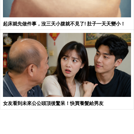
起床就先做件事，沒三天小腹就不見了! 肚子一天天變小！
PR
女友看到未來公公頭頂後驚呆！快買養髮給男友