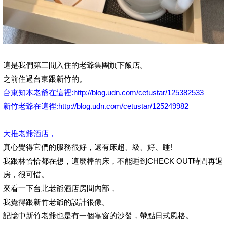
這是我們第三間入住的老爺集團旗下飯店。
之前住過台東跟新竹的。
台東知本老爺在這裡:
http://blog.udn.com/cetustar/125382533
新竹老爺在這裡:
http://blog.udn.com/cetustar/125249982
大推老爺酒店，
真心覺得它們的服務很好，還有床超、級、好、睡!
我跟林恰恰都在想，這麼棒的床，不能睡到CHECK OUT時間再退
房，很可惜。
來看一下台北老爺酒店房間內部，
我覺得跟新竹老爺的設計很像。
記憶中新竹老爺也是有一個靠窗的沙發，帶點日式風格。