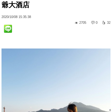
爺大酒店
2020
/
10
/
08
15:35:38
2705
0
32