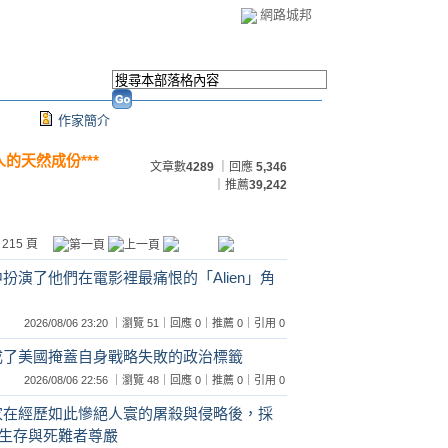
網路城邦
作家簡介
人的天然成份***
文章數
4289
｜回應
5,346
｜推薦
39,242
 215 頁
實中扮演了他們在電影裡最痛恨的「Alien」角
2026/08/06 23:20 ｜瀏覽 51｜回應 0｜推薦 0｜引用 0
派」成了美國掩蓋自身戰略失敗的政治標籤
2026/08/06 22:56 ｜瀏覽 48｜回應 0｜推薦 0｜引用 0
個國家在經歷如此慘絕人寰的屠殺與侵略後，採
生存與死難者尊嚴