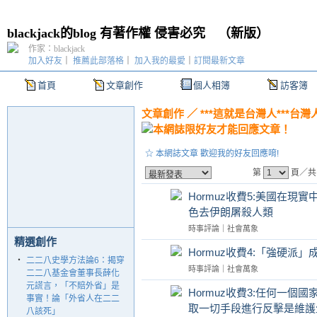
blackjack的blog 有著作權 侵害必究
（
新版
）
作家：blackjack
加入好友
｜
推薦此部落格
｜
加入我的最愛
｜
訂閱最新文章
首頁
文章創作
個人相簿
訪客簿
文章創作
／
***這就是台灣人***台灣
☆ 本網誌文章 歡迎我的好友回應唷!
第
頁／共
Hormuz收費5:美國在現
色去伊朗屠殺人類
時事評論
｜
社會萬象
精選創作
Hormuz收費4:「強硬
‧
二二八史學方法論6：揭穿
時事評論
｜
社會萬象
二二八基金會董事長薛化
元謊言，「不賠外省」是
Hormuz收費3:任何一
事實！論「外省人在二二
取一切手段進行反擊是維護
八該死」