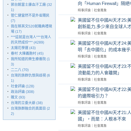
向「Human Firewall」
‧
郭台銘富士康血汗工廠 (32
1)
時事評論
｜
社會萬象
‧
管仁健當然不是外省賤民
美國留不住中國AI天才25:
(7)
創新能力,多少來自全球人才
‧
​我在蔡英文520就職典禮現
場 (17)
時事評論
｜
社會萬象
‧
***這就是台灣人***台灣人
的天然成份*** (4289)
美國留不住中國AI天才24:美國
‧
太陽花學運 (43)
明「去中國化」的成本幾乎
‧
眷村 大陳義胞村 (45)
時事評論
｜
社會萬象
‧
我所知道的樂生療養院 (1
3)
美國留不住中國AI天才23
‧
二二八 (70)
流動能力的人會離開」
‧
台灣的族群仇恨與歧視 (6
時事評論
｜
社會萬象
1)
‧
社會評論 (128)
美國留不住中國AI天才22
‧
政治評論 (308)
的邊際吸引力？
‧
雜文 (93)
‧
台灣的立委大爺 (38)
時事評論
｜
社會萬象
‧
台灣族群融合的真面目 (2
美國留不住中國AI天才21
2)
國」，而是：人根本不來
時事評論
｜
社會萬象