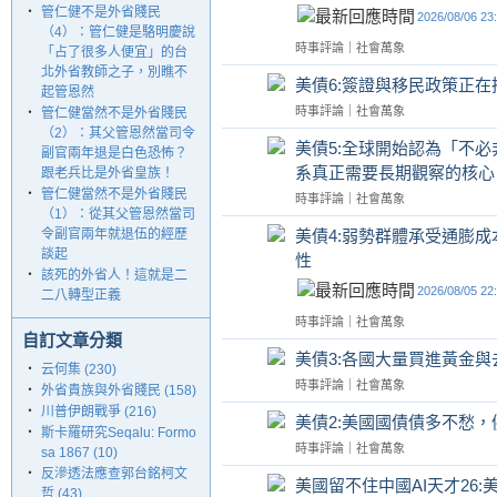
‧
管仁健不是外省賤民
2026/08/06 23
（4）：管仁健是駱明慶說
時事評論
｜
社會萬象
「占了很多人便宜」的台
北外省教師之子，別瞧不
美債6:簽證與移民政策正
起管恩然
時事評論
｜
社會萬象
‧
管仁健當然不是外省賤民
（2）：其父管恩然當司令
美債5:全球開始認為「不
副官兩年退是白色恐怖？
系真正需要長期觀察的核心
跟老兵比是外省皇族！
‧
管仁健當然不是外省賤民
時事評論
｜
社會萬象
（1）：從其父管恩然當司
令副官兩年就退伍的經歷
美債4:弱勢群體承受通膨
談起
性
‧
該死的外省人！這就是二
2026/08/05 22
二八轉型正義
時事評論
｜
社會萬象
自訂文章分類
美債3:各國大量買進黃金與
‧
云何集 (230)
時事評論
｜
社會萬象
‧
外省貴族與外省賤民 (158)
‧
川普伊朗戰爭 (216)
美債2:美國國債債多不愁
‧
斯卡羅研究Seqalu: Formo
時事評論
｜
社會萬象
sa 1867 (10)
‧
反滲透法應查郭台銘柯文
美國留不住中國AI天才26:美國若
哲 (43)