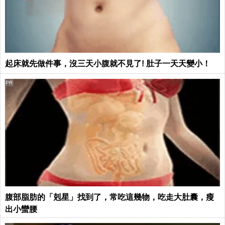
起床就先做件事，沒三天小腹就不見了! 肚子一天天變小！
PR
腹部脂肪的「剋星」找到了，常吃這幾物，吃走大肚囊，瘦
出小蠻腰