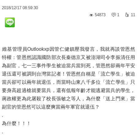
2018
/
12
/
17
08:59:30
54873
1
11
維基管理員Outlookxp因管仁健鎮壓我發言，我就再談管恩然
特權：管恩然認識國防部次長秦德京又被澎湖司令李振清任用
為副官，七一三事件學生被迫當兵當到死，管恩然卻兩年平安
退伍還可被調到台灣當記者！管恩然自稱是「流亡學生」被迫
當兵卻可以兩年就退伍，而當時山東八千多位「流亡學生」只
要身高超過槍就要當兵，還有低報年齡才能逃避當兵的學生，
蔣政權更為此屠殺了校長張敏之等人，為什麼「送上門來」當
副官的管恩然可以這麼爽當兩年軍官就退伍？
.
為什麼！！！
.