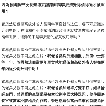
因為被國防部次長秦德京認識而讓李振清覺得信得過才被重
用？
.
管恩然這個超高級外省人當兩年軍官就能退伍，還不可思議的
升到中尉，在澎湖司令李振清調回台灣後就被調去當記者然後
兩年退伍，這難道不是李振清的恩賞或庇蔭嗎？
.
管恩然這個當兩年軍官就能退伍超高級外省人與我那個被抓兵
的老兵父親不同之處在於：
我老爸當兵升遷極慢，升個中士要
等十年。管恩然這個當兩年軍官就能退伍超高級外省人卻在兩
年內從少尉升到中尉！
.
管恩然這個當兩年軍官就能退伍超高級外省人與我那個被抓兵
的老兵父親不同之處在於：
我老爸參加過單打雙不打，經常輪
調金門，曾經受跳傘訓還要被空投到中國大陸送死，僥倖因為
長官被當成匪諜槍決而作罷。管恩然這個當兩年軍官就能退伍