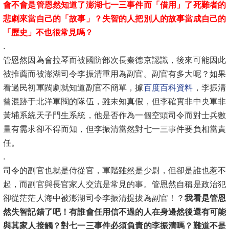
會不會是管恩然知道了澎湖七一三事件而「借用」了死難者的
悲劇來當自己的「故事」？失智的人把別人的故事當成自己的
「歷史」不也很常見嗎？
.
管恩然因為會拉琴而被國防部次長秦德京認識，後來可能因此
被推薦而被澎湖司令李振清重用為副官。副官有多大呢？如果
看過民初軍閥劇就知道副官不簡單，據
百度百科資料
，李振清
曾混跡于北洋軍閥的隊伍，雖未知真假，但李確實非中央軍非
黃埔系統天子門生系統，他是否作為一個空頭司令而對士兵數
量有需求卻不得而知，但李振清當然對七一三事件要負相當責
任。
.
司令的副官也就是侍從官，軍階雖然是少尉，但卻是誰也惹不
起，而副官與長官家人交流是常見的事。管恩然自稱是政治犯
卻從茫茫人海中被澎湖司令李振清提拔為副官！？
我看是管恩
然失智記錯了吧！有誰會任用信不過的人在身邊然後還有可能
與其家人接觸？對七一三事件必須負責的李振清嗎？難道不是