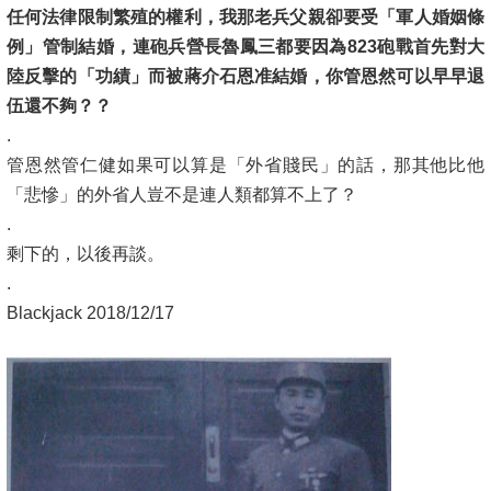
任何法律限制繁殖的權利，我那老兵父親卻要受「軍人婚姻條
例」管制結婚，連砲兵營長魯鳳三都要因為823砲戰首先對大
陸反擊的「功績」而被蔣介石恩准結婚，你管恩然可以早早退
伍還不夠？？
.
管恩然管仁健如果可以算是「外省賤民」的話，那其他比他
「悲慘」的外省人豈不是連人類都算不上了？
.
剩下的，以後再談。
.
Blackjack 2018/12/17