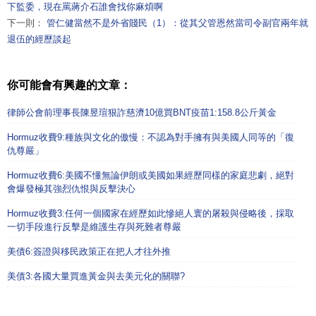
下監委，現在罵蔣介石誰會找你麻煩啊
下一則：
管仁健當然不是外省賤民（1）：從其父管恩然當司令副官兩年就
退伍的經歷談起
你可能會有興趣的文章：
律師公會前理事長陳昱瑄狠詐慈濟10億買BNT疫苗1:158.8公斤黃金
Hormuz收費9:種族與文化的傲慢：不認為對手擁有與美國人同等的「復
仇尊嚴」
Hormuz收費6:美國不懂無論伊朗或美國如果經歷同樣的家庭悲劇，絕對
會爆發極其強烈仇恨與反擊決心
Hormuz收費3:任何一個國家在經歷如此慘絕人寰的屠殺與侵略後，採取
一切手段進行反擊是維護生存與死難者尊嚴
美債6:簽證與移民政策正在把人才往外推
美債3:各國大量買進黃金與去美元化的關聯?