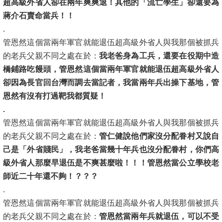
超高級外省人卻在
兩年
爽爽退！其他的「流亡學生」卻還要為
蔣介石賣命當兵！！
.
管恩然這個當兩年軍官就能退伍超高級外省人與我那個被抓兵
的老兵父親不同之處在於：
我老爸身為工兵，還要在役期中造
橋鋪路吃饅頭，管恩然這個當兩年軍官就能退伍超高級外省人
卻因為長官回台灣而調去當記者，我當兩年兵出操下基地，管
恩然有沒有打過靶我都質疑！
.
管恩然這個當兩年軍官就能退伍超高級外省人與我那個被抓兵
的老兵父親不同之處在於：
管仁健說他們家沒分配眷村又說自
己是「外省賤民」，我老爸當幾十年兵也沒分配眷村，你們高
級外省人那麼早退伍是不爽甚麼啦！！！管恩然當公立學校老
師近二十年還不夠！？？？
.
管恩然這個當兩年軍官就能退伍超高級外省人與我那個被抓兵
的老兵父親不同之處在於：
管恩然當兩年兵就退伍，可以不受