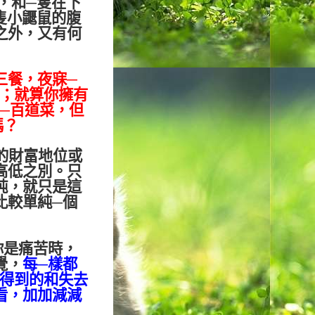
，和
─
隻在下
隻小鼴鼠的腹
之外，又有何
三餐，夜寐
─
；就算你擁有
─
百道菜，但
嗎？
的財富地位或
高低之別。只
純，就只是這
比較單純
─
個
你是痛苦時，
覺，
每
─
樣都
得到的和失去
看，加加減減