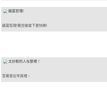
饒富哲理!
饒富哲理!看完後當下更快樂!
太計較的人在那裡！
答案是在牢房裡，