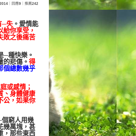
2014
｜回應
9
｜推薦
242
有
─
失
。愛情能
以給你享受，
失敗之後痛苦
是
─
種快樂。
量的悲傷。
得
那個總數幾乎
家庭或感情；
質、身體健康
不公，如果你
─
個窮人用幾
花幾萬塊，甚
重，那些東西