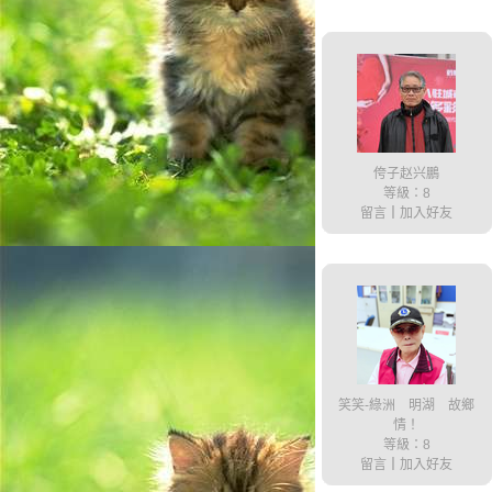
侉子赵兴鵬
等級：8
留言
｜
加入好友
笑笑-綠洲 明湖 故鄉
情！
等級：8
留言
｜
加入好友