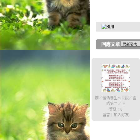
回應文章
雁／慢活養生～世說／言
語第二／下
等級：8
留言
｜
加入好友