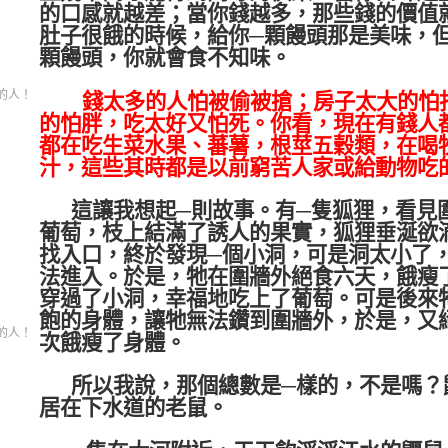
的口感就越差；當你錢越多，那些錢的價值
肚子很餓的時候，給你
─
顆饅頭那是美味，
顆饅頭，你就會食不知味。
的人！
錢太多的人怕被偷被搶；房子太大的怕
的怕胖，吃太好又怕死。你看，現在有錢人
都在吃生菜水果、蕃薯，根莖五穀類，在喝
汁，這些其時都是以前窮苦人家或給動物吃
這讓我想起
─
則故事。有
─
隻狐狸，看見
葡萄，枝上結滿了誘人的果實，狐狸垂涎欲
找入口，終於發現
─
個小洞，可是洞太小了
法進入。於是，牠在圍牆外絕食六天，餓瘦
穿過了小洞，幸福地吃上了葡萄。可是後來
飽的身體，讓牠無法鑽到圍牆外，於是，又
的人！
次餓瘦了身體。
所以我說，那個總數是
─
樣的，不是嗎？
居在下水道的老鼠。