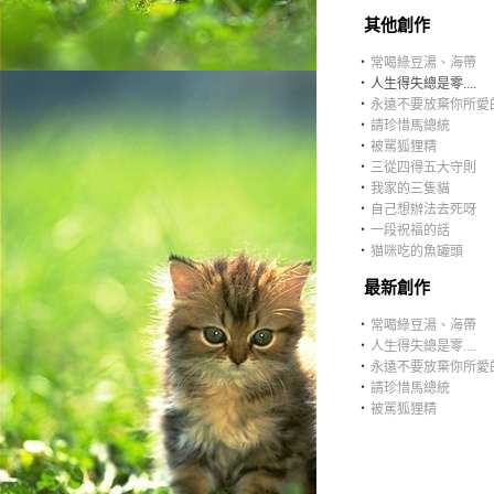
其他創作
‧
常喝綠豆湯、海帶
‧
人生得失總是零....
‧
永遠不要放棄你所愛
‧
請珍惜馬總統
‧
被駡狐狸精
‧
三從四得五大守則
‧
我家的三隻貓
‧
自己想辦法去死呀
‧
一段祝福的話
‧
猫咪吃的魚罐頭
最新創作
‧
常喝綠豆湯、海帶
‧
人生得失總是零....
‧
永遠不要放棄你所愛
‧
請珍惜馬總統
‧
被駡狐狸精