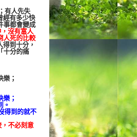
；有人先失
曾經有多少快
件事都會變成
中，沒有富人
窮人死的比較
人得到十分，
「十分的痛
快樂；
快樂；
到。
沒得到的就不
較，不必刻意