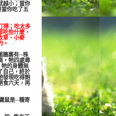
就越小；當你
但當你吃了五
打掃；吃太多
都吃些什麼，
牧草、小麥
的。
圍牆裏有
─
株
滴，牠四處尋
，牠的身體無
了自己，終於
牠發現吃得飽
絕食六天，再
鼴鼠是
─
種寄