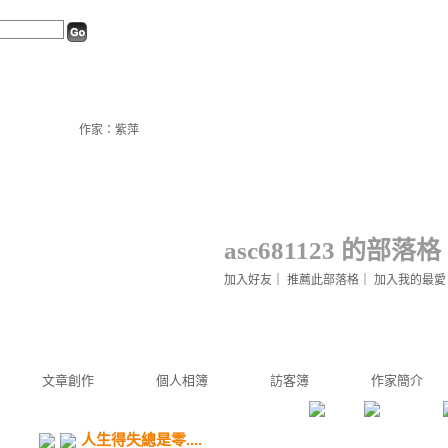
作家：紫萍
asc681123 的部落格
加入好友
｜
推薦此部落格
｜
加入我的最愛
文章創作
個人相簿
訪客簿
作家簡介
人生得失總是零....