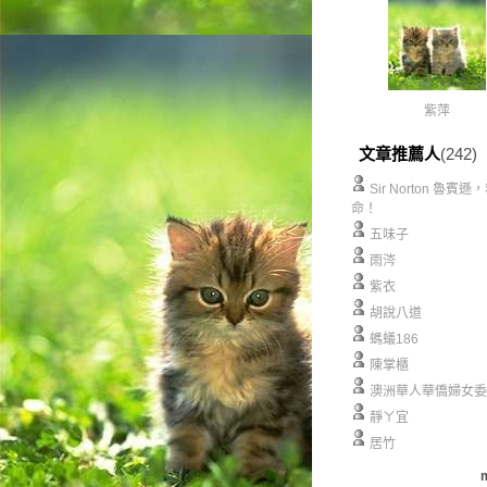
紫萍
文章推薦人
(242)
Sir Norton 魯賓遜
命！
五味子
雨涔
紫衣
胡說八道
螞蟻186
陳掌櫃
澳洲華人華僑婦女委
靜ㄚ宜
居竹
m