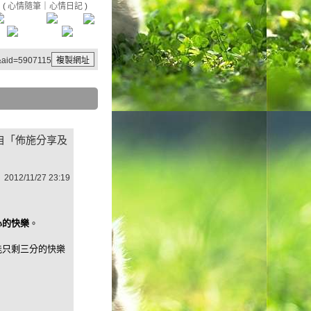
(
心情隨筆
｜
心情日記
)
3&aid=5907115
自「佈施分享及
2012/11/27 23:19
心的快樂
。
能只剩三分的快樂