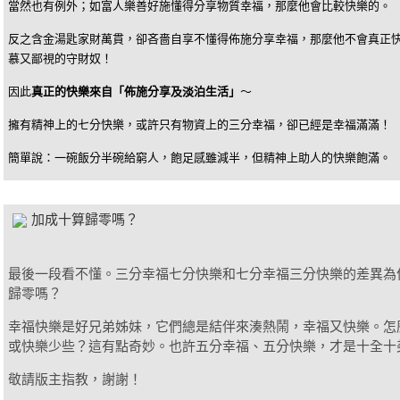
當然也有例外；如富人樂善好施懂得分享物質幸福，那麼他會比較快樂的。
反之含金湯匙家財萬貫，卻吝嗇自享不懂得佈施分享幸福，那麼他不會真正
慕又鄙視的守財奴！
因此
真正的快樂來自「佈施分享及淡泊生活」
～
擁有精神上的七分快樂，或許只有物資上的三分幸福，卻已經是幸福滿滿！
簡單說：一碗飯分半碗給窮人，飽足感雖減半，但精神上助人的快樂飽滿。
加成十算歸零嗎？
最後一段看不懂。三分幸福七分快樂和七分幸福三分快樂的差異為
歸零嗎？
幸福快樂是好兄弟姊妹，它們總是結伴來湊熱鬧，幸福又快樂。怎
或快樂少些？這有點奇妙。也許五分幸福、五分快樂，才是十全十
敬請版主指教，謝謝！