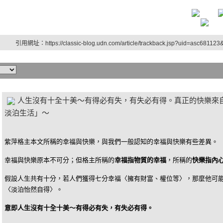
引用網址：https://classic-blog.udn.com/article/trackback.jsp?uid=asc68112
人生沒有十全十美～有得必有失，有失必有得。真正的快樂來
淡泊生活」～
紫萍格主本文所稱的幸福與快樂，與我們一般認知的幸福與快樂有些差異。
幸福與快樂原本不可分；但格主所稱的
幸福指物質的幸福
，所稱的
快樂指內
假設人生共有十分，若人們獲得七分幸福〈擁有財富、權位等〉，那麼他可
〈淡泊怡然自得〉。
意即人生沒有十全十美～有得必有失，有失必有得。