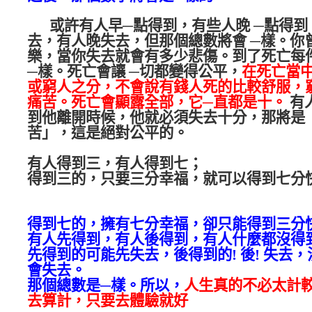
或許有人早
─
點得到，有些人晚
─
點得到
去，有人晚失去，但那個總數將會
─
樣。你
樂，當你失去就會有多少悲傷。到了死亡每
─
樣。死亡會讓
─
切都變得公平，
在死亡當
或窮人之分，不會說有錢人死的比較舒服，
痛苦。死亡會顯露全部，它
─
直都是十。
有
到他離開時候，他就必須失去十分，那將是
苦」，這是絕對公平的。
有人得到三，有人得到七；
得到三的，只要三分幸福，就可以得到七分
得到七的，擁有七分幸福，卻只能得到三分
有人先得到，有人後得到，有人什麼都沒得
先得到的可能先失去，後得到的
!
後
!
失去，
會失去。
那個總數是
─
樣。所以，
人生真的不必太計
去算計，只要去體驗就好