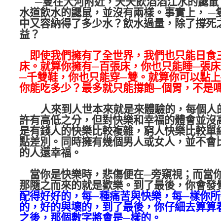
─
隻在大河附近，天天飲滔滔江水的鼴鼠
水道飲水的鼴鼠，並沒有兩樣。事實上，
─
中又容納得了多少水？飲水過量，除了撐死
益？
即使我們擁有了全世界，我們也只能日食
床。就算你擁有
─
百張床，你也只能睡
─
張床
─
千雙鞋，你也只能穿
─
雙。就算你可以點上
你能吃多少？最多就只能撐飽
─
個胃，不是
人來到人世本來就是來體驗的，每個人
許有高低之分，但對快樂和幸福的體會並沒
是有錢人的快樂比較複雜，窮人快樂比較單
點差別。同時擁有幾個男人或女人，並不會
的人還幸福。
當你是快樂時，悲傷便在
─
旁窺視；而當
那隨之而來的就是歡樂。到了最後，你會發
配得好好的，每
─
種痛苦與快樂，每
─
樣你所
的，好的與壞的，到了最後，你仔細去算算
之後，那個數字將會是
─
樣的。