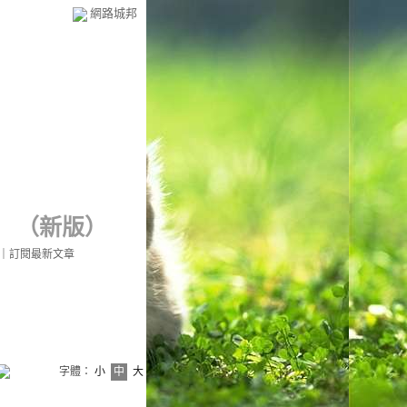
網路城邦
（
新版
）
｜
訂閱最新文章
字體：
小
中
大