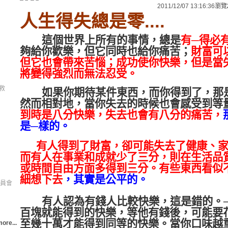
2011/12/07 13:16:36
瀏覽
人生得失總是零....
這個世界上所有的事情，總是
有
─
得必
夠給你歡樂，但它同時也給你痛苦；
財富可
但它也會帶來苦惱；成功使你快樂，但是當
將變得強烈而無法忍受。
，救
如果你期待某件東西，而你得到了，那
然而相對地，當你失去的時候也會感受到等
到時是八分快樂，失去也會有八分的痛苦，
是
─
樣的。
有人得到了財富，卻可能失去了健康、
而有人在事業和成就少了三分，則在生活品
或時間自由方面多得到三分。有些東西看似
細想下去
，其實是公平的。
員會
有人認為有錢人比較快樂，這是錯的。
百塊就能得到的快樂，等他有錢後，可能要
至幾十萬才能得到同等的快樂。當你口味越
ore...