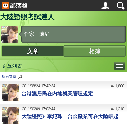
大陸證照考試達人
作家：陳庭
文章
相簿
文章列表
所有文章
(2)
2011
/
08
/
24
17:42:34
1,866
台港澳居民在內地就業管理規定
2011
/
06
/
09
17:03:44
1,210
大陸證照》李紀珠：台金融業可在大陸崛起