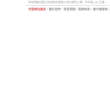
本部落格刊登之內容為作者個人自行提供上傳，不代表 udn 立場。
刊登網站廣告
︱
關於我們
︱
常見問題
︱
服務條款
︱
著作權聲明