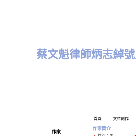
蔡文魁律師炳志綽號烏龜(
首頁
文章創作
作家簡介
作家
性別：男