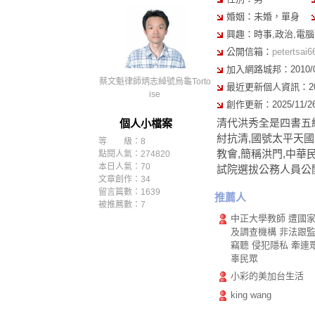
婚姻：未婚，單身
興趣：時事,政治,電腦,
公開信箱：
petertsai
加入網路城邦：2010/08/
蔡文魁律師炳志綽號烏龜Torto
最近更新個人資訊：2024/
ise
創作更新：2025/11/26 
清代洪秀全是四書五
個人小檔案
紂抗清,國號太平天
等 級：8
教會,簡稱洪門,中
點閱人氣：274820
本日人氣：70
試院選拔公務人員公
文章創作：34
留言篇數：1639
推薦人
被推薦數：
7
中正大學教師 遭國
及調查機構 非法跟
竊聽 侵犯隱私 牽連
辜民眾
小彩的美加台生活
king wang