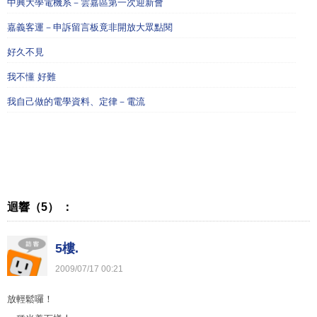
中興大學電機系－雲嘉區第一次迎新會
嘉義客運－申訴留言板竟非開放大眾點閱
好久不見
我不懂 好難
我自己做的電學資料、定律－電流
迴響（5） ：
5樓.
2009
/
07
/
17
00
:
21
放輕鬆囉！