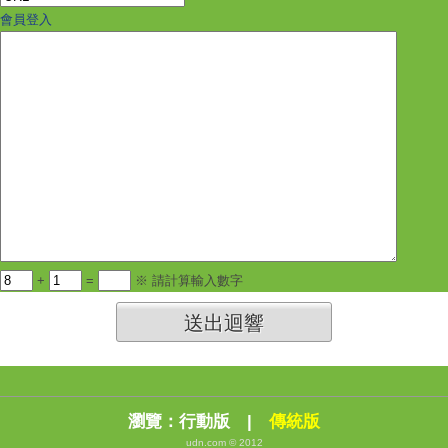
會員登入
+
=
※ 請計算輸入數字
送出迴響
瀏覽：
行動版
|
傳統版
udn.com © 2012