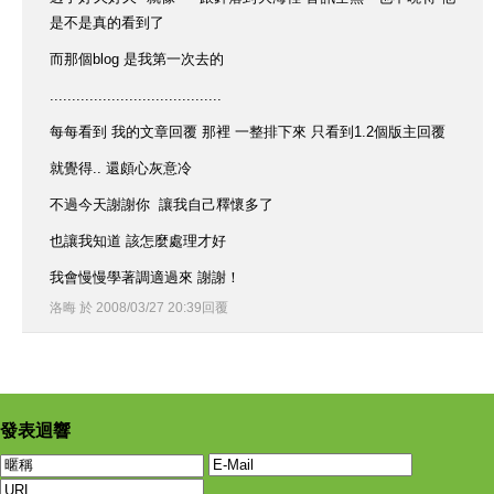
是不是真的看到了
而那個blog 是我第一次去的
.......................................
每每看到 我的文章回覆 那裡 一整排下來 只看到1.2個版主回覆
就覺得.. 還頗心灰意冷
不過今天謝謝你 讓我自己釋懷多了
也讓我知道 該怎麼處理才好
我會慢慢學著調適過來 謝謝！
洛晦
於
2008
/
03
/
27
20
:
39
回覆
發表迴響