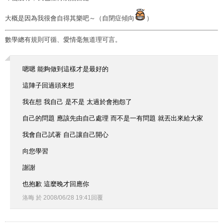
大概是因為我很會自得其樂吧～（自閉症傾向
）
數學總有規則可循、愛情毫無道理可言。
嗯嗯 能夠做到這樣才是最好的
這陣子回過頭來想
我在想 我自己 是不是 太過於會抱怨了
自己的問題 應該先由自己處理 而不是一有問題 就丟出來給大家
我會自己試著 自己讓自己開心
向您學習
謝謝
也抱歉 這麼晚才回應你
洛晦
於
2008
/
06
/
28
19
:
41
回覆