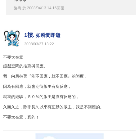
洛晦
於
2008
/
04
/
13
14
:
16
回覆
1樓.
如瞬間即逝
2008
/
03
/
27
13
:
22
不要太在意
虛擬空間的推薦與回應。
我一向秉持著『能不回應，就不回應』的態度，
因為有回應，就會期待版主有所反應，
就我的經驗，５０％的版主是沒有反應的，
久而久之，除非長久以來有互動的版主，我是不回應的。
不要太在意，真的！