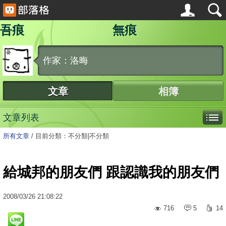
吾痕 無痕
作家：洛晦
文章
相簿
文章列表
所有文章
/
目前分類：不分類|不分類
給城邦的朋友們 跟認識我的朋友們
2008
/
03
/
26
21:08:22
716
5
14