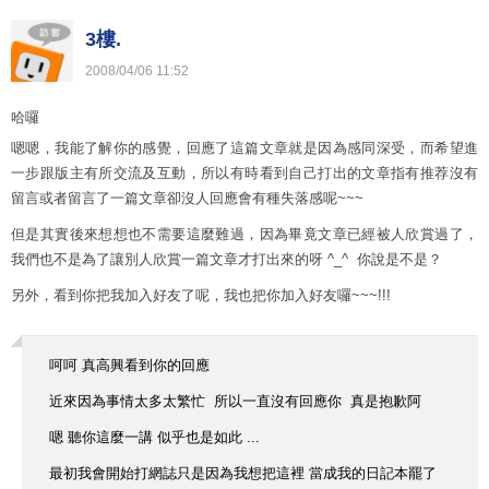
3樓.
2008
/
04
/
06
11
:
52
哈囉
嗯嗯，我能了解你的感覺，回應了這篇文章就是因為感同深受，而希望進
一步跟版主有所交流及互動，所以有時看到自己打出的文章指有推荐沒有
留言或者留言了一篇文章卻沒人回應會有種失落感呢~~~
但是其實後來想想也不需要這麼難過，因為畢竟文章已經被人欣賞過了，
我們也不是為了讓別人欣賞一篇文章才打出來的呀 ^_^ 你說是不是？
另外，看到你把我加入好友了呢，我也把你加入好友囉~~~!!!
呵呵 真高興看到你的回應
近來因為事情太多太繁忙 所以一直沒有回應你 真是抱歉阿
嗯 聽你這麼一講 似乎也是如此 ...
最初我會開始打網誌只是因為我想把這裡 當成我的日記本罷了