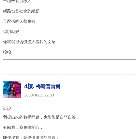
一種米養百樣人
網路也是社會的縮影
什麼樣的人都會有
習慣就好
像我就很習慣沒人看我的文章
哈哈
4樓.
梅斯普雷爾
2008
/
06
/
15
22
:
00
話說
我提出來的數學問題，也常常是自問自答．
有回應，我會很開心．
即使沒有，我也懂得淡然自處．