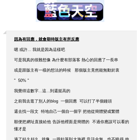
因為有回應，就會期待版主有所反應
嗯 或許... 我就是因為這樣吧
可是我真的很難想像 為什麼有部落客 熱心的回應了一長串
或是跟版主有一樣的想法的時候 那個版主竟然能無動於衷
" 50% "
我覺得這數字...這...到還挺高的
之前我去逛了別人的blog 一個回應 可以打了半個鐘頭
還去找一段文 特地自己一個自一個字 把他從簡體變成繁體
順便把網址直接給他 告訴他裡面是簡體的 不過你應該可以看的
懂才是
過了好久好久 就像 一跟針落到大海裡 音訊全無 也不曉得 他