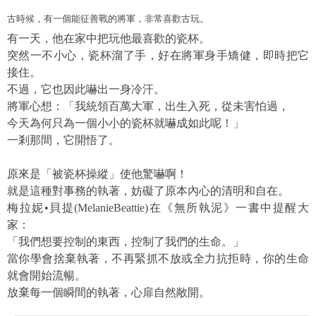
古時候，有一個能征善戰的將軍，非常喜歡古玩。
有一天，他在家中把玩他最喜歡的瓷杯。
突然一不小心，瓷杯溜了手，好在將軍身手矯健，即時把它
接住。
不過，它也因此嚇出一身冷汗。
將軍心想：「我統領百萬大軍，出生入死，從未害怕過，
今天為何只為一個小小的瓷杯就嚇成如此呢！」
一剎那間，它開悟了。
原來是「被瓷杯操縱」使他驚嚇啊！
就是這種對事務的執著，妨礙了原本內心的清明和自在。
梅拉妮
•貝提(MelanieBeattie)在《無所執泥》一書中提醒大
家：
「我們想要控制的東西，控制了我們的生命。」
當你學會捨棄執著，不再緊抓不放或全力抗拒時，你的生命
就會開始流暢。
放棄每一個瞬間的執著，心扉自然敞開。