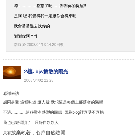
嗯...............都忘了呢..... 謝謝你的提醒!!
是阿 嗯 我覺得我一定跟你合得來呢
我會常常過去找你的
謝謝你阿 ^ ^!
洛晦
於
2008
/
04
/
13
14
:
20
回覆
2樓.
bjw擴散的陽光
2008
/
04
/
02
22
:
28
感謝來訪
感同身受 這種味道 讓人龌 我想這是每個上部落者的渴望
不過............這很難有熱烈的回應 因為blog裡喜受不喜施
我也已經習慣了 只好自娛娛人
放棄執著，心扉自然敞開
只有