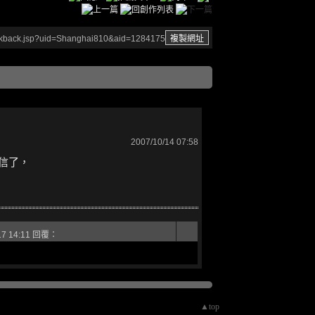
ackback.jsp?uid=Shanghai810&aid=1284175
2007/10/14 07:58
信了，
17 14:11 回覆：
▲top