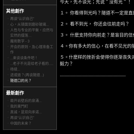
今天，先不谈光；先说＂没有光＂！
其他創作
１。 你看得到光吗？隧道不一定是直的
‧
再谈“认识自己”
２。 看不到光， 你还会往前走吗？
‧
心，从镜面到磨砂玻璃...
‧
人性与专业的平衡，应然与
３。 什麽支持你向前走？是盲目的
实然的摆荡…
‧
魔術数字 - 3
４。你有多大的信心，在看不见光的
‧
开会的原则，及心理准备工
作
５。什麽样的挫折会使得你逐渐丧失
‧
...来谈谈条件吧！
毅力？
‧
...老子不光是给老子看的.....
‧
待续...
.......................................................
‧
进或退？(再谈隧道...)
‧
隧道口的光？
最新創作
‧
凿开岩壁后的泉涌...
‧
我的東門町
‧
真诚，是双向承诺...
‧
再谈“认识自己”
‧
中国的未来？