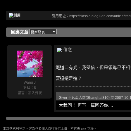
引用網址：https://classic-blog.udn.com/article/tr
回應文章
信念
燧道口有光，我堅信，但是領導己不相
要退還是進 ?
Wang J
等級：8
留言
｜
加入好友
Giver 不远离人群(Shanghai810) 於 2007-10-
大哉问！ 再写一篇回答你....
本部落格刊登之內容為作者個人自行提供上傳，不代表 udn 立場。