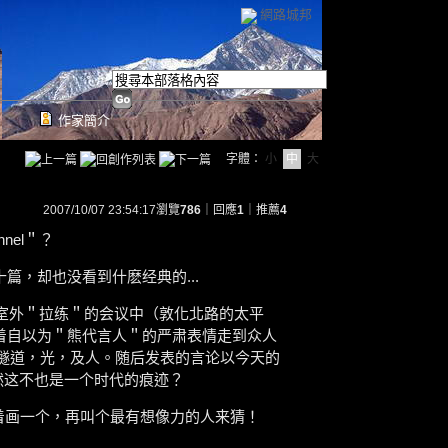
網路城邦
作家簡介
字體：
小
中
大
2007/10/07 23:54:17
瀏覽
786
｜回應
1
｜推薦
4
unnel＂？
篇，却也没看到什麽经典的...
公室外＂拉练＂的会议中（敦化北路的太平
着自以为＂熊代言人＂的严肃表情走到众人
画出了隧道，光，及人。随后发表的言论以今天的
.然这不也是一个时代的痕迹？
你试着画一个，再叫个最有想像力的人来猜！