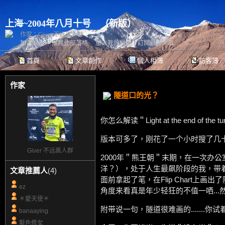
上海~2004年八月十号
（
新版
）
作家：Giver 不远离人群
加入好友
｜
推薦此部落格
｜
加入我的最愛
｜
訂閱最新文章
首頁
文章創作
個人相簿
訪客簿
作家
隧道口的光？
你怎么解读＂Light at the end of the t
版本可多了，刚花了一个小时搜了几十
Giver 不远离人群
2000年＂熊王朝＂末期，在一次办
洋？），处于人生最飙阶段的我，带
文章推薦人
(4)
面前拿起了笔，在Flip Chart上
ez
角度来看真是年少轻狂的不值一哂..
＊愛天使＊
附带说一句，隧道很难画的.......
banaaying
藍色修女