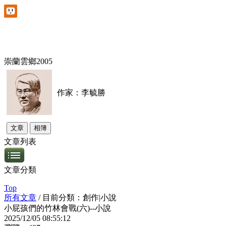
崇蘭雲鄉2005
作家：李毓勝
文章
相簿
文章列表
文章分類
Top
所有文章
/
目前分類：創作|小說
小屁孩們的竹林會戰(六)--小說
2025
/
12
/
05
08:55:12