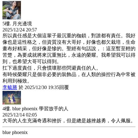
5樓.
月光邊境
2025
/
12
/
24
20
:
57
所以責任感是大個這輩子最沉重的枷鎖，對誰都有責任。我好
像也是這性格之，但資質沒有大哥好，好像也都欠栽培，生命
畫布好精采，但好像是慘的。聖經有句話說，：這至暫至輕的
苦楚，為要成就將來沉重無比，永遠的榮耀。我希望我可以得
到，也希望大哥可以得到。
扛下過度責任，只會慣壞那些閃避責任的人。
有時候榮耀只是個非必要的裝飾品，在人類的操控行為中常被
利用到極致。
李毓勝
於
2025
/
12
/
30
19
:
35
回覆
4樓.
blue phoenix 學習放手的人
2025
/
12
/
14
02
:
05
大哥的人生充滿奇遇和挫折，但是總是越挫越勇，令人佩服。
blue phoenix