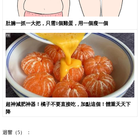
肚腩一抓一大把，只需1個雞蛋，用一個瘦一個
PR
超神減肥神器！橘子不要直接吃，加點這個！體重天天下
降
迴響（5） ：