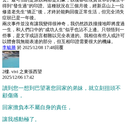
得到"發生過"的印證。這種狀況在三個月後，經新店山上一位
修道老先生"矯正"後，才終於能夠回復正常生活，但完全消失
症狀已是一年後。
兩次事件並沒有讓我變得很神奇，我仍然跌跌撞撞地即將度過
一生，和人們口中的"成功人生"似乎也沾不上邊。只領悟到一
些事，是文字或語言都難以完全表達的。我相信有些人或許可
以體會我無能表達的部分，但互相印證需要很大的機緣。
李毓勝
於
2025
/
12
/
08
17
:
48
回覆
2樓.
vivi 之東張西望
2025
/
12
/
06
17
:
42
讀到您一想到巴望著您回家的弟妹，就立刻扭頭不
顧傷痛，
回家擔負本不屬自身的責任，
讓我感動極了。