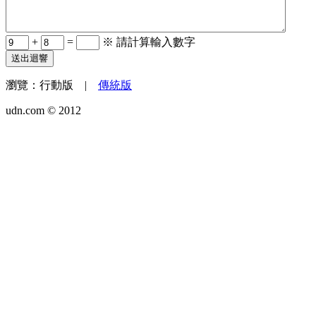
+
=
※ 請計算輸入數字
送出迴響
瀏覽：
行動版
|
傳統版
udn.com © 2012