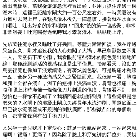
擠出閘板底。當我從滾滾急流裡冒出頭，並用力抓住岸邊一棵
灌木時，這裡已距離水閘大約一百公尺左右外。一時我還沒有
力氣可以爬上岸，在緊抓灌木後先一陣急咳，接著就在水面大
口嘔吐，吐出好多的水和穢物！"回來"後的第一個感覺，非常
非常沮喪！吐完喘得過氣時我才攀著灌木一點點爬上岸。
先趴著往流水裡又嘔吐了好幾回。等體力漸漸回復，我在岸邊
呆坐良久。剛才追殺我的人心知闖了大禍，早已鳥獸散去不見
一人。天空仍下著小雨，我看眼前這些灌木的顏色竟出奇地鮮
綠！那種綠到鮮活的視感程度是生平僅見。抬頭看天，滾動的
烏雲裡竟也像加了淡紫鑲邊，有著炫麗色彩。可是胸痛才稍緩
一點，全身另一種激痛感又代之緊隨而來。我低頭一看，胸腹
和腿上全都在淌血，濕了的短褲上浸滿血漬，肩背也很痛！胸
腹和腿上此時滿佈一條條像刀片劃過的傷痕，背後看不到，但
恐怕也一樣慘不忍睹了？我稍回想就理解到身上這些傷痕是怎
麼來的？水閘下的混凝土閘底久經長年水流沖刷，閘道底面上
早已被水流磨塑成不規則的刺狀底面，那些微凸出的每個刺
角，都非常鋒利有如手術刀刃。
又呆坐一會兒我才下定決心；鼓足一股氣站起來，一站起來就
痛啊！很痛！更痛了！因為除了臉上和穿短褲的部位外，我幾