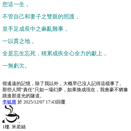
您這一生，
不管自己和妻子之雙親的照護，
並手足成長中之麻亂難事，
一以貫之地，
全是忘生忘死，積累成疾全心全力的獻上，
一無虧欠。
很遙遠的記憶，除了我以外，大概早已沒人記得這檔事了。
那些人間"責任"只如一場幻夢，如果換成現在，我會豪不猶豫
跳進那道光的隧道。
李毓勝
於
2025
/
12
/
07
17
:
43
回覆
1樓.
米若絲