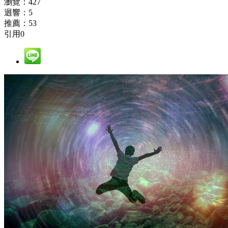
瀏覽：
427
迴響：
5
推薦：
53
引用
0