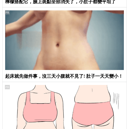
檸檬搭配它，臉上斑點全部消失了，小肚子都變平坦了
PR
起床就先做件事，沒三天小腹就不見了! 肚子一天天變小！
PR