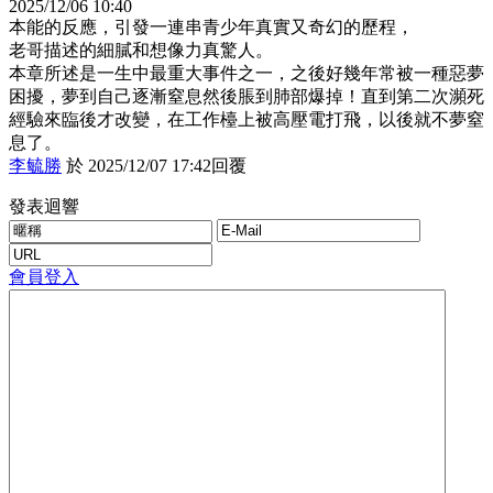
2025
/
12
/
06
10
:
40
本能的反應，引發一連串青少年真實又奇幻的歷程，
老哥描述的細膩和想像力真驚人。
本章所述是一生中最重大事件之一，之後好幾年常被一種惡夢
困擾，夢到自己逐漸窒息然後脹到肺部爆掉！
直到第二次瀕死
經驗來臨後才改變，在工作檯上被高壓電打飛，以後就不夢窒
息了。
李毓勝
於
2025
/
12
/
07
17
:
42
回覆
發表迴響
會員登入