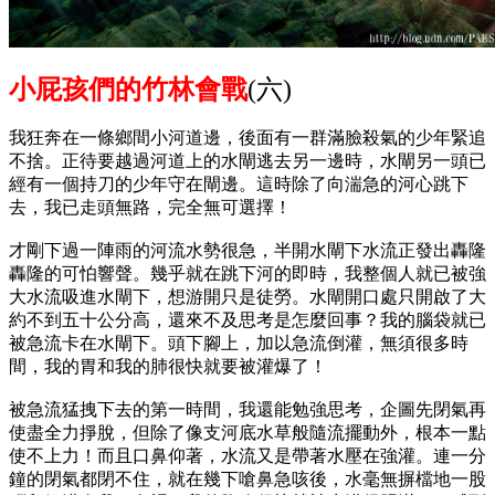
小屁孩們的竹林會戰
(六)
我狂奔在一條鄉間小河道邊，後面有一群滿臉殺氣的少年緊追
不捨。正待要越過河道上的水閘逃去另一邊時，水閘另一頭已
經有一個持刀的少年守在閘邊。這時除了向湍急的河心跳下
去，我已走頭無路，完全無可選擇！
才剛下過一陣雨的河流水勢很急，半開水閘下水流正發出轟隆
轟隆的可怕響聲。幾乎就在跳下河的即時，我整個人就已被強
大水流吸進水閘下，想游開只是徒勞。水閘開口處只開啟了大
約不到五十公分高，還來不及思考是怎麼回事？我的腦袋就已
被急流卡在水閘下。頭下腳上，加以急流倒灌，無須很多時
間，我的胃和我的肺很快就要被灌爆了！
被急流猛拽下去的第一時間，我還能勉強思考，企圖先閉氣再
使盡全力掙脫，但除了像支河底水草般隨流擺動外，根本一點
使不上力！而且口鼻仰著，水流又是帶著水壓在強灌。連一分
鐘的閉氣都閉不住，就在幾下嗆鼻急咳後，水毫無摒檔地一股