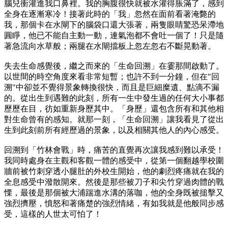
腦兒衝灌進我口鼻裡。我的胸腹很快就被水灌得脹滿了，感到
全身在逐漸寒冷！接著此時的「我」忽然在面前看著淹斃的
我，那個卡在水閘下的腦袋口還大張著，兩隻眼睛驚恐呆滯地
圓睜，他已不能自主動一動，連氣泡都不會吐一個了！只是隨
著急流向水草般；兩腿在水閘擋板上忽左忽右不斷晃動著。
失去生命感覺後，繼之而來的「生命回溯」在霎那間啟動了。
以世間的時空角度來看非常短暫；也許不到一分鐘，但在"回
溯"中卻並不覺得景象轉換很快，而且是巨細糜遺、點滴不漏
的。從出生到遇難的此刻，所有一生中發生過的任何大小事都
歷歷在目，彷如重新身歷其中。「身歷」還包含所有和其他相
對生命曾有的感知。就那一刻，「生命回溯」讓我看見了從出
生到此刻前所有經歷過的景象，以及相關其他人的內心感受。
回溯到「竹林會戰」時，痛苦的直覺再次讓我感到難以承受！
我同時處身在主觀和客觀一體的感受中，從第一個翻越學校圍
牆前被竹刺穿透小腿肚的外校生開始，他的劇烈疼痛就在我的
全息感受中潑散開來。然後是那些被刀子和尖竹穿過肉體的戰
慄，最後是那個被大浦踹進水溝的落咖，他的全身既被搥擊又
強烈擠壓，憤怒和著痛楚的強烈情緒，有如我就是他般同步感
受，這樣的人世太可怕了！