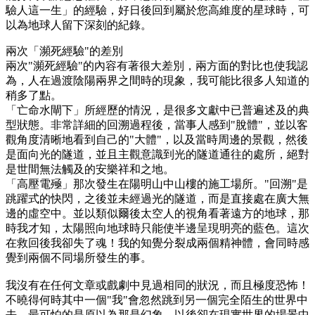
驗人這一生」的經驗，好日後回到屬於您高維度的星球時，可
以為地球人留下深刻的紀錄。
兩次「瀕死經驗"的差別
兩次"瀕死經驗"的內容有著很大差別，兩方面的對比也使我認
為，人在過渡陰陽兩界之間時的現象，我可能比很多人知道的
稍多了點。
「亡命水閘下」所經歷的情況，是很多文獻中已普遍述及的典
型狀態。非常詳細的回溯過程後，當事人感到"脫體"，並以客
觀角度清晰地看到自己的"大體"，以及當時周邊的景觀，然後
是面向光的隧道，並且主觀意識到光的隧道通往的處所，絕對
是世間無法觸及的安樂祥和之地。
「高壓電殛」那次發生在陽明山中山樓的施工場所。"回溯"是
跳躍式的快閃，之後並未經過光的隧道，而是直接處在廣大無
邊的虛空中。並以類似爾後太空人的視角看著遠方的地球，那
時我才知，太陽照向地球時只能使半邊呈現明亮的藍色。這次
在救回後我卻失了魂！我的知覺分裂成兩個精神體，會同時感
覺到兩個不同場所發生的事。
我沒有在任何文章或戲劇中見過相同的狀況，而且極度恐怖！
不曉得何時其中一個"我"會忽然跳到另一個完全陌生的世界中
去。最可怕的是原以為那是幻象，以後卻在現實世界的場景中