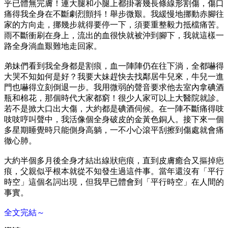
乎已體無完膚！連大腿和小腿上都掛著幾長條線形割傷，傷口
痛得我全身在不斷劇烈顫抖！舉步微艱。我緩慢地挪動赤腳往
家的方向走，挪幾步就得要停一下，須要重整毅力抵檔痛苦。
雨不斷衝刷在身上，流出的血很快就被沖到腳下，我就這樣一
路全身淌血艱難地走回家。
弟妹們看到我全身都是割痕，血一陣陣仍在往下淌，全都嚇得
大哭不知如何是好？我要大妹趕快去找鄰居牛兒來，牛兒一進
門也嚇得立刻倒退一步。我用微弱的聲音要求他去室內拿碘酒
瓶和棉花，那個時代大家都窮！很少人家可以上大醫院就診。
若不是掀大口出大傷，大約都是碘酒伺候。在一陣不斷痛得吱
吱吱哼叫聲中，我活像個全身破皮的金黃色銅人。接下來一個
多星期睡覺時只能側身高躺，一不小心滾平刮擦到傷處就會痛
徹心肺。
大約半個多月後全身才結出線狀疤痕，直到皮膚癒合又摳掉疤
痕，父親似乎根本就從不知發生過這件事。當年還沒有「平行
時空」這個名詞出現，但我早已體會到「平行時空」在人間的
事實。
全文完結～