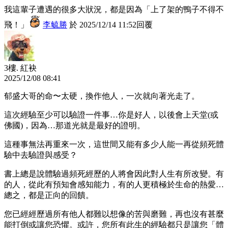
我這輩子遭遇的很多大狀況，都是因為「上了架的鴨子不得不
飛！」
李毓勝
於
2025
/
12
/
14
11
:
52
回覆
3樓.
紅袂
2025
/
12
/
08
08
:
41
郁盛大哥的命〜太硬，換作他人，一次就向著光走了。
這次經驗至少可以驗證一件事…你是好人，以後會上天堂(或
佛國)，因為…那道光就是最好的證明。
這種事無法再重來一次，這世間又能有多少人能一再從頻死體
驗中去驗證與感受？
書上總是說體驗過頻死經歷的人將會因此對人生有所改變。有
的人，從此有預知會感知能力，有的人更積極於生命的熱愛…
總之，都是正向的回饋。
您已經經歷過所有他人都難以想像的苦與磨難，再也沒有甚麼
能打倒或讓您恐懼。或許，您所有此生的經驗都只是讓您「體