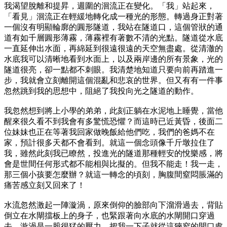
我渴望脫離和提昇，週圍的洄流正在變化。「我」站起來，
「看見」洄流正在輕緩地轉化成一種光的形態。轉過身正對著
一個沒有明顯輪廓的圓形隧道，我站在隧道口，這個管狀的通
道有如千層圓形薄霧，薄霧裡有著數不清的光點。隧道從水底
一直延伸出水面，再綿延到很遠很遠的天空無盡處。從清澈的
水底我可以清晰地看到水面上，以及兩岸邊的所有景象，光的
隧道很亮，卻一點都不刺眼。我清楚地知道只要向前再踏進一
步，我就會立刻離開這個混亂和悲哀的世界。但又有有一件事
忽然跳到我的思想中，阻絕了我投向光之隧道的動作。
我忽然想到將上小學的弟弟，此刻正躺在水泥地上睡覺，當他
醒來很久看不到我會有多驚慌恐懼？而這時已近黃昏，後面二
位妹妹也正在等著我回家做晚飯給他們吃，我們的爸媽不在
家，預計很多天都不會看到。就這一個念頭像千斤墩拉住了
我，雖然此刻我已瞭然，投進光的隧道那種輕安的悅樂感，將
會是世間任何形式都不能相與比擬的。但我不能走！我一走，
那三個小孩要怎麼辦？就這一轉念的頃刻，胸腹間窒悶脹滿的
痛苦感立刻又回來了！
水流忽然激起一陣漩渦，原來倒仰的臉部向下溜滑過去，背貼
倒立在水閘擋板上的身子，也緊跟著向水底的水閘開口穿過
去。漩渦是一股很猛的壓力，把我一下子就從這狹窄的開口處